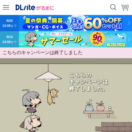
8/20
13:59
まで
9/14
13:59
まで
こちらのキャンペーンは終了しました
こ
ち
ら
の
キ
ャ
ン
ペ
ー
ン
は
終
了
し
ま
し
た
。