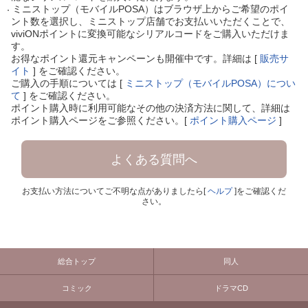
ミニストップ（モバイルPOSA）はブラウザ上からご希望のポイ
ント数を選択し、ミニストップ店舗でお支払いいただくことで、
viviONポイントに変換可能なシリアルコードをご購入いただけま
す。
お得なポイント還元キャンペーンも開催中です。詳細は [
販売サ
イト
] をご確認ください。
ご購入の手順については [
ミニストップ（モバイルPOSA）につい
て
] をご確認ください。
ポイント購入時に利用可能なその他の決済方法に関して、詳細は
ポイント購入ページをご参照ください。[
ポイント購入ページ
]
よくある質問へ
お支払い方法についてご不明な点がありましたら[
ヘルプ
]をご確認くだ
さい。
総合トップ
同人
コミック
ドラマCD