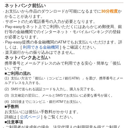
ネットバンク前払い
お支払いから作品のダウンロードが可能になるまでに
30分程度
か
かることがあります。
サポートのため電話番号の入力が必要となります。
Pay-easyをネット上でご利用いただくにはあらかじめ郵便局、銀
行等の金融機関でのインターネット・モバイルバンキングの登録
が必要となります。
Pay-easy提携の各金融機関のATMでもお支払いいただけます。詳
しくは、[
利用できる金融機関
] をご確認ください。
楽天銀行からの振り込みはできません。
ネットバンクあと払い
携帯番号とメールアドレスのみで利用できる安心・簡単な「後払
い」です。
■ご利用の流れ
支払い方法で「後払い（コンビニ / 銀行ATM）」を選び、携帯番号とメー
ルアドレスを入力する。
SMSで送られる認証コードを入力し、購入を完了する。
注文確定の翌日に、メールとSMSでお支払いに必要な番号が届く。
10日後までにコンビニ・銀行ATMでお支払い。
■手数料
お支払いには後払い手数料がかかります。
詳細は [
公式ページ
] をご覧ください。
■注意事項
ご利用者が未成年の場合、法定代理人の利用同意を得てご利用く