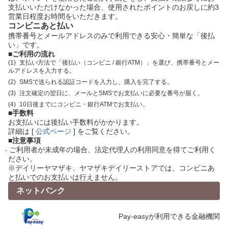
支払いいただけなかった場合、使用されたポイントのお戻しに約3
営業日程度お時間をいただきます。
コンビニあと払い
携帯番号とメールアドレスのみで利用できる安心・簡単な「後払
い」です。
■ご利用の流れ
支払い方法で「後払い（コンビニ / 銀行ATM）」を選び、携帯番号とメー
ルアドレスを入力する。
SMSで送られる認証コードを入力し、購入を完了する。
注文確定の翌日に、メールとSMSでお支払いに必要な番号が届く。
10日後までにコンビニ・銀行ATMでお支払い。
■手数料
お支払いには後払い手数料がかかります。
詳細は [
公式ページ
] をご覧ください。
■注意事項
ご利用者が未成年の場合、法定代理人の利用同意を得てご利用く
ださい。
※デイリーヤマザキ、ヤマザキデイリーストアでは、コンビニあ
と払いでのお支払いは行えません。
ネットバンク
Pay-easyが利用できる金融機関