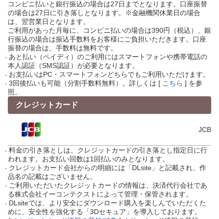
コンビニ払いと銀行振込の場合は27日までとなります。口座振替
の場合は27日に引き落しとなります。※金融機関休業日の場合
は、翌営業日となります。
ご利用があった月毎に、コンビニ払いの場合は390円（税込）、銀
行振込の場合は振込手数料をお客様にご負担いただきます。口座
振替の場合は、手数料は無料です。
あと払い（ペイディ）のご利用にはスマートフォンや携帯電話の
本人認証（SMS認証）が必要となります。
お支払いはPC・スマートフォンどちらでもご利用いただけます。
3回後払いも可能（分割手数料無料）。詳しくは [
こちら
] を参
照。
クレジットカード
JCB
料金の引き落としは、クレジットカードの引き落とし指定日に行
われます。お支払い回数は1回払いのみとなります。
クレジットカード会社からの明細には「DLsite」と記載され、作
品名の記載はございません。
ご利用いただいたクレジットカードの情報は、決済代行会社であ
る株式会社イーコンテクストによって管理・保管されます。
DLsiteでは、より安全にダウンロード購入を楽しんでいただくた
めに、安全性を強化する「3Dセキュア」を導入しております。