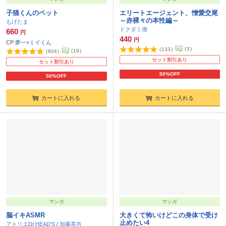
子猫くんのペット
エリートエージェント、憎愛交尾
～赤裸々の本性編～
もげたま
ドクダミ僧
660
円
440
円
CP:
夢一×ミイくん
(
3
)
(
133
)
(
19
)
(
804
)
セット割引あり
セット割引あり
50%OFF
50%OFF
カートに入れる
カートに入れる
マンガ
マンガ
脳イキASMR
大きくて怖いけどこの身体で受け
止めたい4
アトリエDr.HEAD'S
/
加藤茶吉