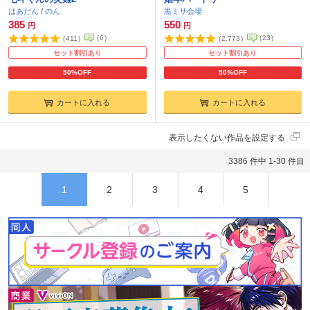
はあだん
/
のん
黒ミサ会場
385
550
円
円
(
6
)
(
23
)
(
411
)
(
2,773
)
セット割引あり
セット割引あり
50%OFF
50%OFF
カートに入れる
カートに入れる
表示したくない作品を設定する
3386 件中 1-30 件目
1
2
3
4
5