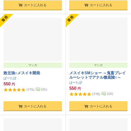
カートに入れる
カートに入れる
マンガ
マンガ
敗北強○メスイキ開発
メスイキSMショー ～鬼畜プレイ
ルーレットでアナル徹底陵○～
ぱーたぽ
ぱーたぽ
550
円
550
円
(
21
)
(
775
)
(
13
)
(
778
)
カートに入れる
カートに入れる