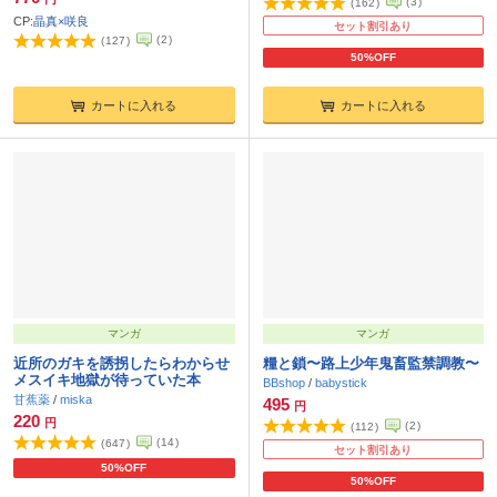
(
3
)
(
162
)
CP:
晶真×咲良
セット割引あり
(
2
)
(
127
)
50%OFF
カートに入れる
カートに入れる
マンガ
マンガ
近所のガキを誘拐したらわからせ
糧と鎖〜路上少年鬼畜監禁調教〜
メスイキ地獄が待っていた本
BBshop
/
babystick
甘蕉薬
/
miska
495
円
220
円
(
2
)
(
112
)
(
14
)
(
647
)
セット割引あり
50%OFF
50%OFF