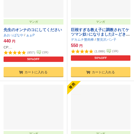
マンガ
マンガ
先生のオンナのコにしてください
巨根すぎる教え子に調教されてケ
ツマン奴○になりました2～どきど
あおっぱなや
/
ぁぉP
き臨海学校編～
デカムチ蟹肉棒
/
蟹見沢パン子
440
円
550
円
CP:
変態甘サド家庭教師×マセガキ健気DK
(
19
)
(
1,089
)
(
19
)
(
857
)
50%OFF
50%OFF
カートに入れる
カートに入れる
マンガ
マンガ