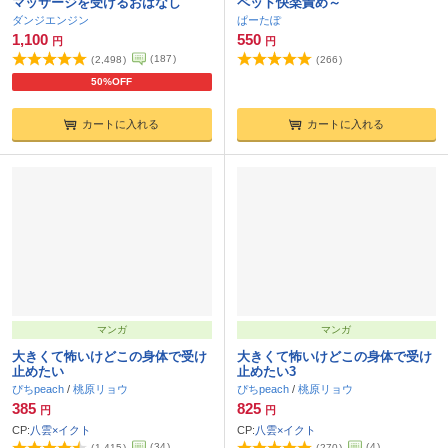
マッサージを受けるおはなし
ペット快楽責め～
ダンジエンジン
ぱーたぽ
1,100
550
円
円
(
187
)
(
2,498
)
(
266
)
50%OFF
カートに入れる
カートに入れる
マンガ
マンガ
大きくて怖いけどこの身体で受け
大きくて怖いけどこの身体で受け
止めたい
止めたい3
ぴちpeach
/
桃原リョウ
ぴちpeach
/
桃原リョウ
385
825
円
円
CP:
八雲×イクト
CP:
八雲×イクト
(
34
)
(
4
)
(
1,415
)
(
270
)