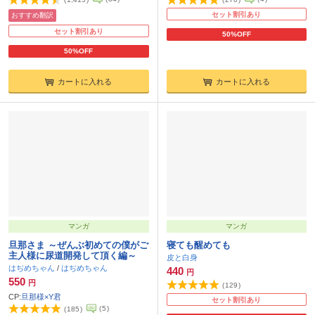
セット割引あり
おすすめ翻訳
セット割引あり
50%OFF
50%OFF
カートに入れる
カートに入れる
マンガ
マンガ
旦那さま ～ぜんぶ初めての僕がご
寝ても醒めても
主人様に尿道開発して頂く編～
皮と白身
はぢめちゃん
/
はぢめちゃん
440
円
550
円
(
129
)
CP:
旦那様×Y君
セット割引あり
(
5
)
(
185
)