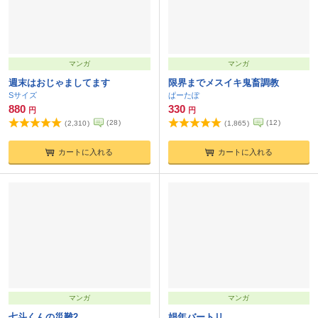
マンガ
マンガ
週末はおじゃましてます
限界までメスイキ鬼畜調教
Sサイズ
ぱーたぽ
880
330
円
円
(
28
)
(
12
)
(
2,310
)
(
1,865
)
カートに入れる
カートに入れる
マンガ
マンガ
七斗くんの災難2
娼年バートリ