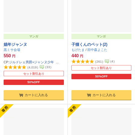
マンガ
マンガ
娼年ジャンヌ
子猫くんのペット(2)
黒ミサ会場
もげたま
/
田中森よこた
550
440
円
円
(
4
)
(
261
)
CP:
ジルドレェ男爵×ジャンヌ少年
モブおじ貴族×ジャンヌ少年
(
33
)
(
4,019
)
セット割引あり
セット割引あり
50%OFF
50%OFF
カートに入れる
カートに入れる