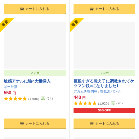
カートに入れる
カートに入れる
マンガ
マンガ
敏感アナルに強○大量挿入
巨根すぎる教え子に調教されてケ
ツマン奴○になりました1
ぱーたぽ
デカムチ蟹肉棒
/
蟹見沢パン子
550
円
440
円
(
24
)
(
1,606
)
(
28
)
(
1,620
)
50%OFF
カートに入れる
カートに入れる