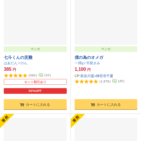
マンガ
マンガ
七斗くんの災難
僕の為のオメガ
はあだん
/
のん
一掃g
/
市梨きみ
385
1,100
円
円
(
10
)
(
560
)
CP:
長谷川遥×神宮寺千夏
(
45
)
(
1,878
)
セット割引あり
50%OFF
カートに入れる
カートに入れる