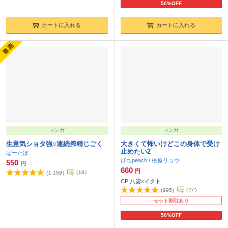
50%OFF
カートに入れる
カートに入れる
マンガ
マンガ
生意気ショタ強○連続搾精じごく
大きくて怖いけどこの身体で受け
止めたい2
ぱーたぽ
ぴちpeach
/
桃原リョウ
550
円
660
円
(
18
)
(
1,159
)
CP:
八雲×イクト
(
27
)
(
995
)
セット割引あり
50%OFF