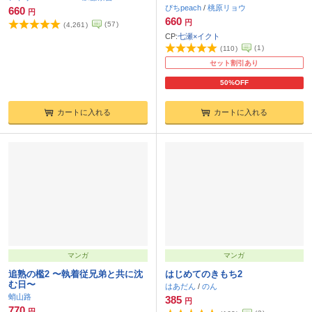
ぴちpeach
/
桃原リョウ
660
円
660
円
(
57
)
(
4,261
)
CP:
七瀬×イクト
(
1
)
(
110
)
セット割引あり
50%OFF
カートに入れる
カートに入れる
マンガ
マンガ
追熟の檻2 〜執着従兄弟と共に沈
はじめてのきもち2
む日〜
はあだん
/
のん
蛸山路
385
円
770
円