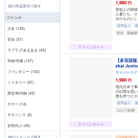
1,980
円
他の作品形式で探す
智也との関係
人妻たち。そ
ジャンル
分のものにし
音声あり
少女
(135)
学生
既婚者
百合
(37)
アドベンチャー
ラブラブ/あまあま
(43)
【多言語版
学校/学園
(157)
ekai Junio
ファンタジー
(152)
サイバーステ
1,980
円
ミリタリー
(97)
現代日本で事
の記憶を思い
歴史/時代物
(45)
徴を持つヒロ
音声あり
ホラー
(14)
エルフ/妖精
サスペンス
(6)
アドベンチャー
女性向け
(46)
他のジャンルで探す
2026年08月