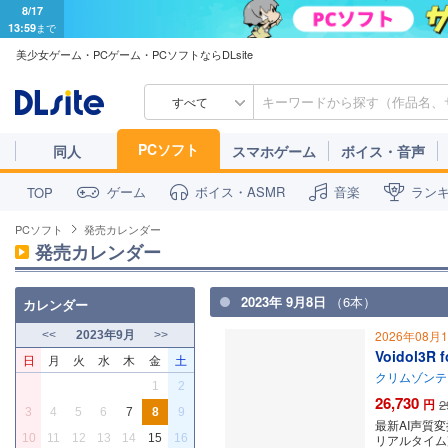
8/17
13:59
まで
美少女ゲーム・PCゲーム・PCソフトならDLsite
すべて
PCソフト
同人
スマホゲーム
ボイス・音声
ゲーム
ボイス・ASMR
音楽
ラン
TOP
PCソフト
発売カレンダー
発売カレンダー
2023年 9月8日
（6本）
カレンダー
2026年08月
<<
2023年9月
>>
Voidol3R
日
月
火
水
木
金
土
クリムゾンテ
1
2
26,730
円
2
3
4
5
6
7
8
9
最新AI声質
10
11
12
13
14
15
16
リアルタイム