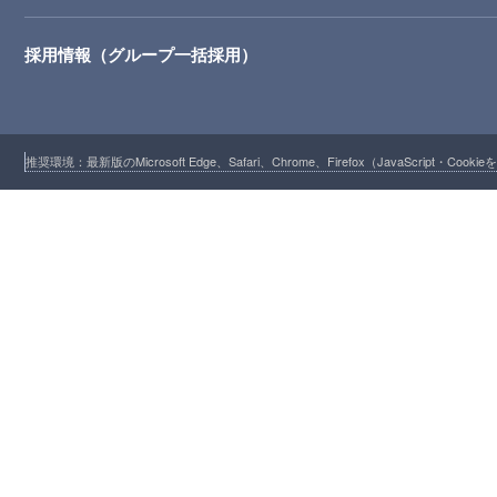
採用情報（グループ一括採用）
推奨環境：最新版のMicrosoft Edge、Safari、Chrome、Firefox（JavaScript・Cooki