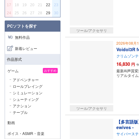
17
18
19
20
21
22
23
24
25
26
27
28
29
30
PCソフトを探す
ツール/アクセサリ
無料作品
2026年08月
新着レビュー
Voidol3
クリムゾンテ
作品形式
16,830
円
1
ゲーム
最新AI声質
おすすめ
リアルタイム
アドベンチャー
ロールプレイング
シミュレーション
シューティング
アクション
ツール/アクセサリ
テーブル
【多言語版】あ
動画
ewives -
ボイス・ASMR・音楽
サイバーステ