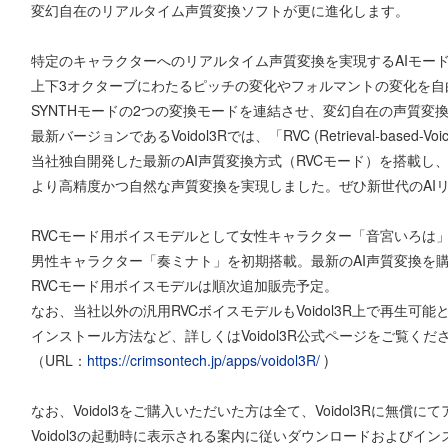
変幻自在のリアルタイム声質変換ソフトが更に進化します。
特定のキャラクターへのリアルタイム声質変換を実現するAIモー
上下3オクターブにわたるピッチの変化やフォルマントの変化を自
SYNTHモードの2つの変換モードを連結させ、変幻自在の声質変換を実
最新バージョンであるVoidol3Rでは、「RVC (Retrieval-based-Voi
当社独自開発した最新のAI声質変換方式（RVCモード）を搭載し
より高精度かつ自然な声質変換を実現しました。ぜひ新世代のAI
RVCモード用ボイスモデルとして女性キャラクター「音宮いろは
男性キャラクター「奏ミナト」を初期搭載。最新のAI声質変換を
RVCモード用ボイスモデルは順次追加販売予定。
なお、当社以外の汎用RVCボイスモデルもVoidol3R上で再生可
インストール方法など、詳しくはVoidol3R公式ページをご覧くだ
（URL：
https://crimsontech.jp/apps/voidol3R/
)
なお、Voidol3をご購入いただいた方は全て、Voidol3Rに無償
Voidol3の起動時に表示される案内に従いダウンロードおよびイ