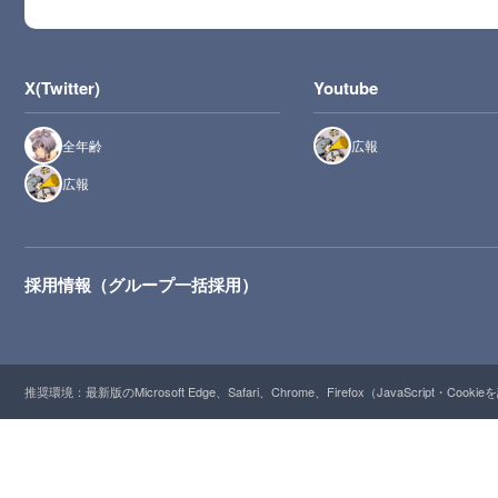
X(Twitter)
Youtube
全年齢
広報
広報
採用情報（グループ一括採用）
推奨環境：最新版のMicrosoft Edge、Safari、Chrome、Firefox（JavaScript・Cooki