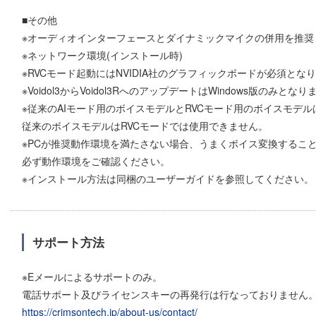
■その他
※オーディオインターフェースとダイナミックマイクの併用を推奨
※ネットワーク環境(インストール時)
※RVCモード起動にはNVIDIA社のグラフィックボードが必須とな
※Voidol3からVoidol3RへのアップデートはWindows版のみ
※従来のAIモード用のボイスモデルとRVCモード用のボイスモデ
従来のボイスモデルはRVCモードでは使用できません。
※PCが推奨動作環境を満たさない場合、うまくボイス変換するこ
必ず動作環境をご確認ください。
※インストール方法は同梱のユーザーガイドを参照してください。
サポート方法
※Eメールによるサポートのみ。
電話サポート及びライセンスキーの再発行は行なっておりません
https://crimsontech.jp/about-us/contact/