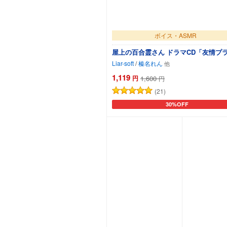
ボイス・ASMR
屋上の百合霊さん ドラマCD「友情プ
Liar-soft
/
榛名れん
1,119
円
1,600
円
(21)
30%OFF
カートに追加