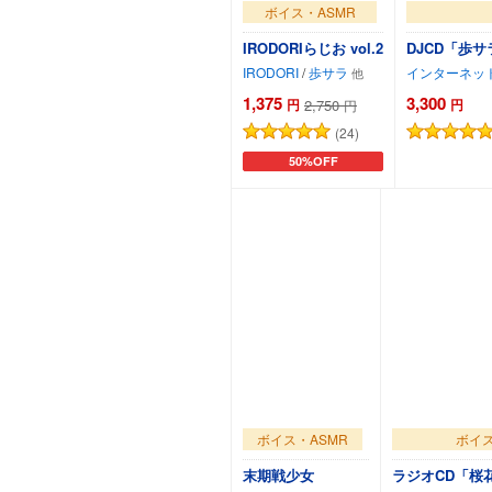
ボイス・ASMR
IRODORIらじお vol.2
DJCD「歩
IRODORI
/
歩サラ
インターネッ
1,375
3,300
円
2,750
円
円
(24)
50%OFF
カートに追加
ボイス・ASMR
ボイス
末期戦少女
ラジオCD「桜花