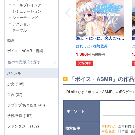
ロールプレイング
シミュレーション
シューティング
ボイス・ASMR
アクション
テーブル
しあわせおうちでーと・新
海天 ～にぃに、恋人ごっこ
動画
しよっ～
ぱれっと
/
種﨑敦美
ボイス・ASMR・音楽
1,386
1
円
1,980
円
他の作品形式で探す
30%OFF
ジャンル
「ボイス・ASMR」の作品
少女
(135)
DLsiteでは「ボイス・ASMR」のPCゲ
百合
(37)
ラブラブ/あまあま
(43)
キーワード
学校/学園
(157)
ファンタジー
(152)
年齢指定:
全年齢向
検索条件
対応言語:
日本語 言