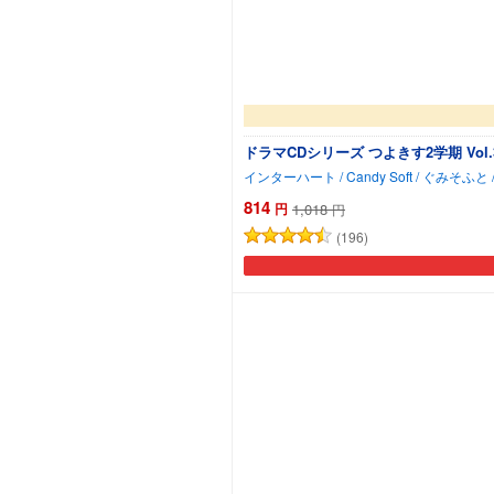
ドラマCDシリーズ つよきす2学期 Vol.
814
円
1,018
円
(196)