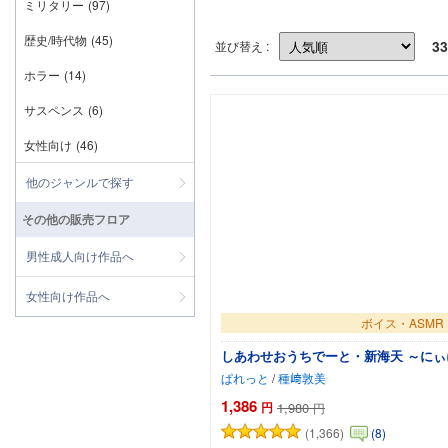
ミリタリー
(97)
歴史/時代物
(45)
33
並び替え :
ホラー
(14)
サスペンス
(6)
女性向け
(46)
他のジャンルで探す
その他の販売フロア
男性成人向け作品へ
女性向け作品へ
ボイス・ASMR
しあわせおうちでーと・新海天 ～に
ぱれっと
/
種﨑敦美
1,386
円
1,980
円
(1,366)
(8)