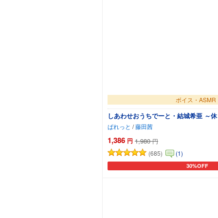
ボイス・ASMR
しあわせおうちでーと・結城希亜 ～
ぱれっと
/
藤田茜
1,386
円
1,980
円
(685)
(1)
30%OFF
カートに追加