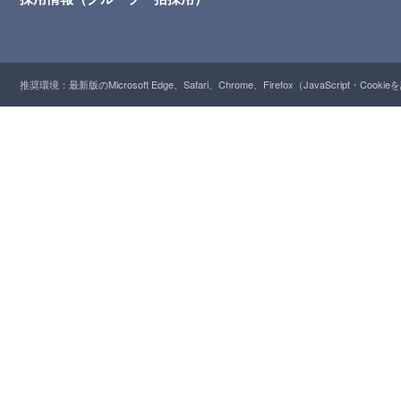
推奨環境：最新版のMicrosoft Edge、Safari、Chrome、Firefox（JavaScript・Cooki