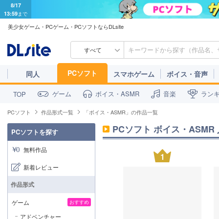
8/17
13:59
まで
美少女ゲーム・PCゲーム・PCソフトならDLsite
すべて
PCソフト
同人
スマホゲーム
ボイス・音声
ゲーム
ボイス・ASMR
音楽
ラン
TOP
PCソフト
作品形式一覧
「ボイス・ASMR」の作品一覧
PCソフト ボイス・ASMR 
PCソフトを探す
無料作品
1
新着レビュー
作品形式
ゲーム
おすすめ
アドベンチャー