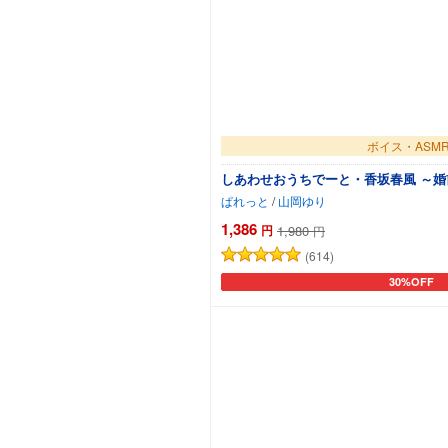
ボイス・ASM
しあわせおうちでーと・香坂春風 ～
ぱれっと
/
山岡ゆり
1,386
円
1,980
円
(614)
30%OFF
カートに追