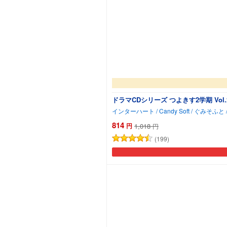
ドラマCDシリーズ つよきす2学期 Vol.
814
円
1,018
円
(199)