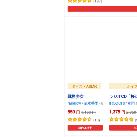
(197)
ボイス・ASMR
ボイス
戦勝少女
ラジオCD「桜花
rainbow
/
清水香里
IRODORI
/
奏雨
550
1,375
円
1,100
円
2,750
円
(13)
(
50%OFF
5
カートに追加
カ