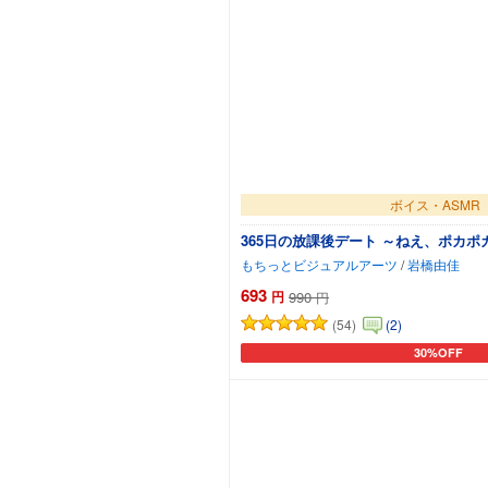
ボイス・ASMR
365日の放課後デート ～ねえ、ポカ
もちっとビジュアルアーツ
/
岩橋由佳
693
円
990
円
(54)
(2)
30%OFF
カートに追加