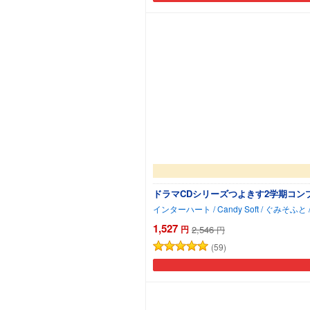
ドラマCDシリーズつよきす2学期コン
1,527
円
2,546
円
(59)