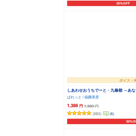
30%OFF
カートに追加
ボイス・A
しあわせおうちでーと・九條都 ～あ
ぱれっと
/
福圓美里
1,386
円
1,980
円
(983)
(6)
30%O
カート