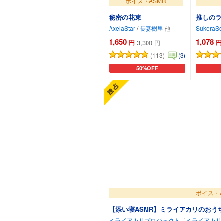
ボイス・ASMR
秘密の花束
推しのラ
AxelaStar
/
長妻樹里
SukeraS
1,650
1,078
円
3,300
円
(113)
(3)
50%OFF
カートに追加
ボイス・
【添い寝ASMR】ミライアカリのおう
ミライアカリプロジェクト
/
ミライアカ