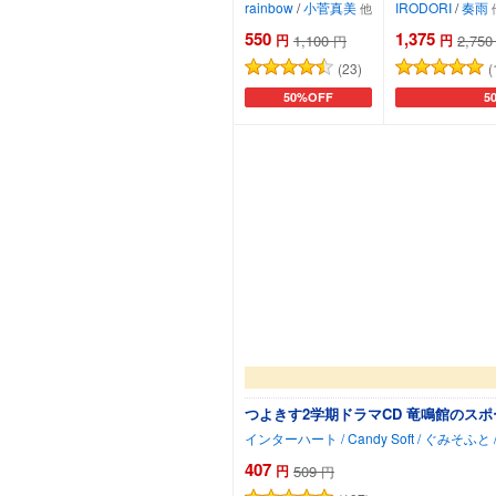
rainbow
/
小菅真美
IRODORI
/
奏雨
550
1,375
円
1,100
円
2,750
円
(23)
(
50%OFF
5
カートに追加
カ
つよきす2学期ドラマCD 竜鳴館のス
407
円
509
円