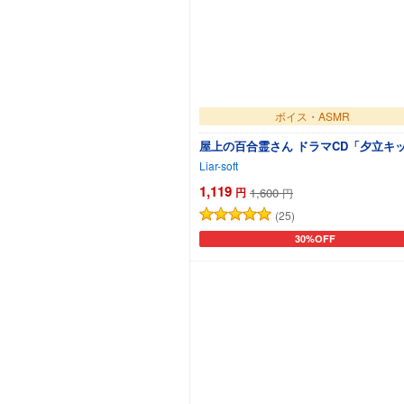
ボイス・ASMR
屋上の百合霊さん ドラマCD「夕立キ
Liar-soft
1,119
円
1,600
円
(25)
30%OFF
カートに追加