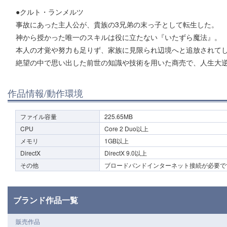
●クルト・ランメルツ
事故にあった主人公が、貴族の3兄弟の末っ子として転生した。
神から授かった唯一のスキルは役に立たない『いたずら魔法』。
本人の才覚や努力も足りず、家族に見限られ辺境へと追放されて
絶望の中で思い出した前世の知識や技術を用いた商売で、人生大
作品情報/動作環境
ファイル容量
225.65MB
CPU
Core 2 Duo以上
メモリ
1GB以上
DirectX
DirectX 9.0以上
その他
ブロードバンドインターネット接続が必要で
ブランド作品一覧
販売作品