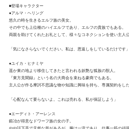
■登場キャラクター
●アルマ・ヘリング
悠久の時を生きるエルフ族の美女。
その中でも上位種のハイエルフであり、エルフの貴族でもある。
両親を助けてくれたお礼として、様々なコネクションを使い主人
「気になさらないでください。私は、恩返しをしているだけです
●ユイカ・ヒナミヤ
遥か東の地より移住してきたと言われる妖艶な狐族の獣人。
『東方見聞録』という名の大商会を束ねる豪商でもある。
主人公が作る摩訶不思議な物や知識に興味を持ち、専属契約をし
「心配なんて要らないよ。これは売れる、私が保証しよう」
●エーディト・アーレンス
鍛冶が得意なドワーフ族の女の子。
やや話下手で天然な所があるが、腕は一流であり、仕事一筋の頑