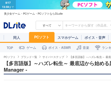
8/17
13:59
まで
美少女ゲーム・PCゲーム・PCソフトならDLsite
すべて
PCソフト
同人
スマホゲーム
ボイス・音声
ゲーム
ボイス・ASMR
音楽
ラン
TOP
PCソフト
ブランド一覧
サイバーステップ
【多言語版】～ハズレ転生～ 最底辺から始め
【多言語版】～ハズレ転生～ 最底辺から始める異世界経営 
Manager -