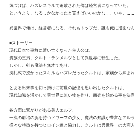
気づけば、ハズレスキルで追放された俺は経営者になっていた。
というより、なるしかなかったと言えばいいのかな…。いや、こ
異世界で俺は、経営者になる。それもトップだ、誰も俺に指図な
■ストーリー
現代日本で事故に遭い亡くなった主人公は、
貴族の三男、クルト・ランメルツとして異世界に転生した。
しかし、剣も魔法も無才であり、
洗礼式で授かったスキルもハズレだったクルトは、家族から疎ま
とある出来事を切っ掛けに前世の記憶を思い出したクルトは、
現代知識を活かして異世界に無い物を作り、商売を始める事を決
各方面に繋がりがある美人エルフ、
一流の鍛冶の腕を持つドワーフの少女、魔法の知識が豊富なアル
様々な特徴を持つヒロイン達と協力し、クルトは異世界一の大商