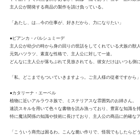
主人公が開発する商品の製作を請け負っている。
「あたし、は…今の仕事が、好きだから、力になりたい」
●ビアンカ・バルシュミーデ
主人公が幼少の時から身の回りの世話をしてくれている犬族の獣
元気ハツラツ、素直な性格で、主人公に対して一途。
どんなに主人公が落ちぶれて見放されても、彼女だけはいつも側
「私、どこまでもついていきますよっ。ご主人様の従者ですから
●カタリーナ・エーベル
植物に近いアルラウネ族で、ミステリアスな雰囲気のお姉さん。
速読スキルを用いて色々な書物を読み漁っており、豊富な知識を
特に魔法関係の知識や技術に長けており、主人公の商品に的確な
「こういう商売は困るわ。こんな脆い作りで、怪我でもしたらど