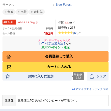
サークル
Blue Forest
制服
水着
素材集
40%OFF
年間
44
位
09/14 13:59まで
販売数：
237
サークル設定価格
770
円
462
(
66
)
セール特価
円
クーポン利用でももらえる！
[
特定決済方法
]
なら
最大5%ポイント還元
会員登録して購入
カートに入れる
登録数
お気に入りに追加
シェア
132
アフィリエイトリンク作成
体験版
体験版はPCでのみダウンロードが可能です。