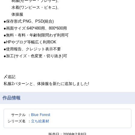
制服(セーラー・ブレザー)、
水着(ワンピース・ビキニ)、
体操服
●保存形式:PNG、PSD(統合)
●画面サイズ:640*480用、800*600用
●無料・有料・年齢制限問わず利用可
●HPやブログ等幅広く利用OK
●使用報告、クレジット表示不要
●加工(サイズ・色変更・切り抜き)可
〆追記
私服2パターンと、体操服を新たに追加しました!
作品情報
サークル
Blue Forest
シリーズ名
立ち絵素材
販売日
2008年2月8日