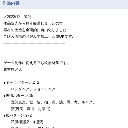
作品内容
〆2023/12 追記
作品販売から数年経過しましたので
素材の改造を全面的に自由化しました!
ご購入者様のお好みで加工・合成OKです♪
------------------------------------------------------
ゲーム制作に使える立ち絵素材集です。
素材数540。
●キャラパターン:2×2
ロングヘア、ショートヘア
●表情パターン:15
喜怒哀楽、驚、悩、拗、睨、涙、照、考、ギャグ、
笑(苦笑、満面、お茶目)
●服パターン:9×2
私服(夏服2・冬服2)、