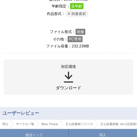
年齢指定
全年齢
作品形式
画像素材
ファイル形式
画像
その他
PC専用
ファイル容量
232.23MB
対応環境
ダウンロード
ユーザーレビュー
同人
サークル一覧
Blue Forest
立ち絵素材シリーズ
立ち絵素材集 Vol.3正統
総合トップ
同人