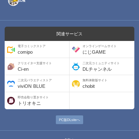
広報
関連サービス
電子コミックストア
オンラインゲームサイト
comipo
にじGAME
クリエイター支援サイト
二次元コミュニティサイト
Ci-en
DLチャンネル
二次元バラエティストア
無料体験版サイト
viviON BLUE
chobit
即売会取り置きサイト
トリオキニ
PC版DLsiteへ