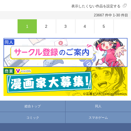
表示したくない作品を設定する
23667 件中 1-30 件目
1
2
3
4
5
総合トップ
同人
コミック
スマホゲーム