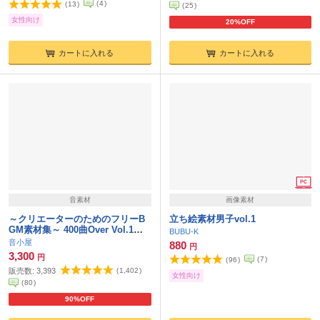
(
4
)
(
13
)
(
25
)
女性向け
20%OFF
カートに入れる
カートに入れる
音素材
画像素材
～クリエーターのためのフリーB
立ち絵素材男子vol.1
GM素材集～ 400曲Over Vol.1～V
BUBU-K
ol.11 コンプリートセット Ver1.2
音小屋
880
円
3,300
円
(
7
)
(
96
)
販売数:
3,393
(
1,402
)
女性向け
(
80
)
90%OFF