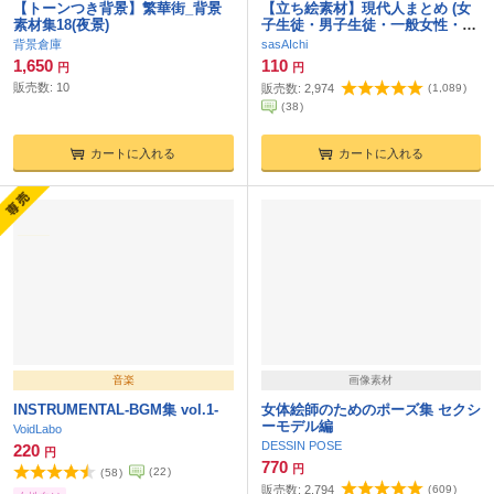
【トーンつき背景】繁華街_背景
【立ち絵素材】現代人まとめ (女
素材集18(夜景)
子生徒・男子生徒・一般女性・一
般男性・少女)
背景倉庫
sasAIchi
1,650
110
円
円
販売数:
10
販売数:
2,974
(
1,089
)
(
38
)
カートに入れる
カートに入れる
音楽
画像素材
INSTRUMENTAL-BGM集 vol.1-
女体絵師のためのポーズ集 セクシ
ーモデル編
VoidLabo
DESSIN POSE
220
円
770
円
(
22
)
(
58
)
販売数:
2,794
(
609
)