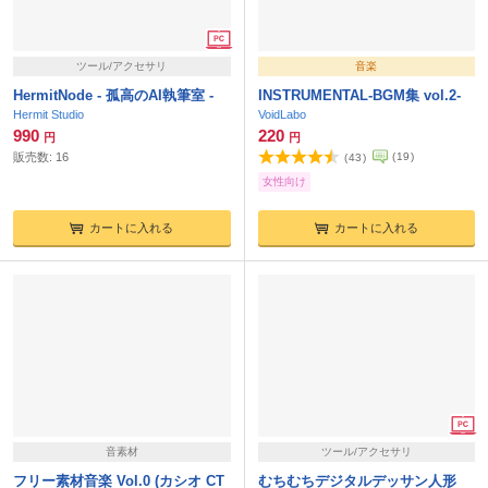
ツール/アクセサリ
音楽
HermitNode - 孤高のAI執筆室 -
INSTRUMENTAL-BGM集 vol.2-
Hermit Studio
VoidLabo
990
220
円
円
販売数:
16
(
19
)
(
43
)
女性向け
カートに入れる
カートに入れる
音素材
ツール/アクセサリ
フリー素材音楽 Vol.0 (カシオ CT
むちむちデジタルデッサン人形