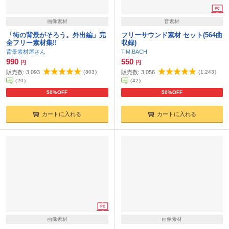
画像素材
音素材
「街の背景がそろう。外出編」完
フリーサウンド素材 セット(564曲
全フリー素材集!!
収録)
背景素材屋さん
T.M.BACH
990
550
円
円
販売数:
3,093
(
803
)
販売数:
3,056
(
1,243
)
(
20
)
(
42
)
50%OFF
50%OFF
カートに入れる
カートに入れる
画像素材
画像素材