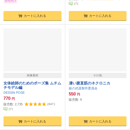
女性向け
(
7
)
カートに入れる
カートに入れる
画像素材
その他
女体絵師のためのポーズ集 ムチム
凄い腹直筋のネクロニカ
チモデル編
銀の武器製作委員会
DESSIN POSE
550
円
770
円
販売数:
9
販売数:
2,735
(
647
)
(
7
)
カートに入れる
カートに入れる