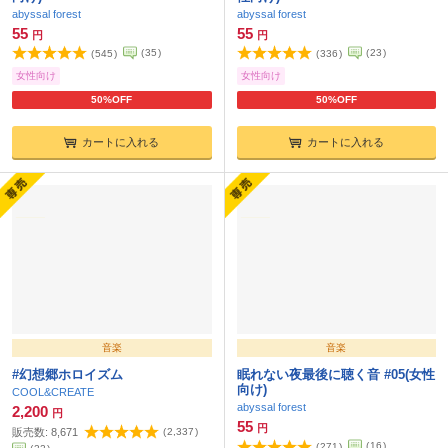
abyssal forest
abyssal forest
55
55
円
円
(
35
)
(
23
)
(
545
)
(
336
)
女性向け
女性向け
50%OFF
50%OFF
カートに入れる
カートに入れる
音楽
音楽
#幻想郷ホロイズム
眠れない夜最後に聴く音 #05(女性
向け)
COOL&CREATE
abyssal forest
2,200
円
55
円
販売数:
8,671
(
2,337
)
(
16
)
(
271
)