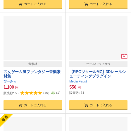
カートに入れる
カートに入れる
音素材
ツール/アクセサリ
乙女ゲーム風ファンタジー音楽素
【RPGツクールMZ】3Dレールシ
材集
ューティングプラグイン
びーみゅ
Media Faust
1,100
550
円
円
(
1
)
販売数:
11
販売数:
55
(
15
)
カートに入れる
カートに入れる