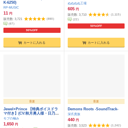
K-6250)
ぬぬぬぬ工場
RP-MUSIC
605
円
11
円
販売数:
3,710
(
1,115
)
販売数:
3,721
(
890
)
(
22
)
(
67
)
50%OFF
90%OFF
カートに入れる
カートに入れる
音楽
音楽
Jewel×Prince 【特典ボイスドラ
Demons Roots -SoundTrack-
マ付き】(CV:秋月勇人様・日乃ひ
深爪貴族
かり様・出雲颯人様・雨色オニオ
モブの極み
440
円
ン様・刺草ネトル様)
1,650
円
販売数:
3,523
(
1,242
)