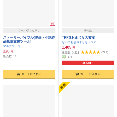
ツール/アクセサリ
その他
ストーリーバイブル(漫画・小説作
TRPGおまじな大饗宴
品執筆支援ツール)
ないつお@おまじなラジオ
マルナゲ工房
1,485
円
220
円
販売数:
3,221
(
792
)
販売数:
11
(
17
)
25%OFF
カートに入れる
カートに入れる