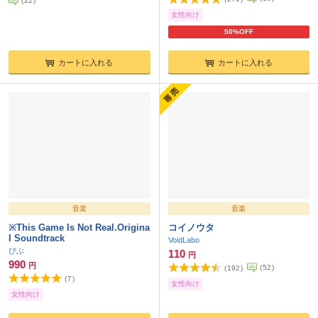
(
22
)
女性向け
50%OFF
カートに入れる
カートに入れる
音楽
音楽
※This Game Is Not Real.Origina
コイノウタ
l Soundtrack
VoidLabo
びぶ
110
円
990
円
(
52
)
(
192
)
(
7
)
女性向け
女性向け