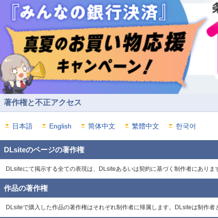
著作権と不正アクセス
日本語
English
简体中文
繁體中文
한국어
DLsiteのページの著作権
DLsiteにて掲示する全ての表現は、DLsiteあるいは契約に基づく制作者に
作品の著作権
DLsiteで購入した作品の著作権はそれぞれ制作者に帰属します。DLsiteは制