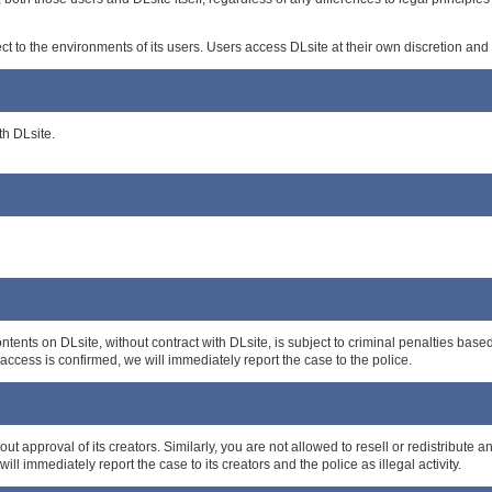
to the environments of its users. Users access DLsite at their own discretion and DL
th DLsite.
ontents on DLsite, without contract with DLsite, is subject to criminal penalties ba
d access is confirmed, we will immediately report the case to the police.
ut approval of its creators. Similarly, you are not allowed to resell or redistribute
ill immediately report the case to its creators and the police as illegal activity.