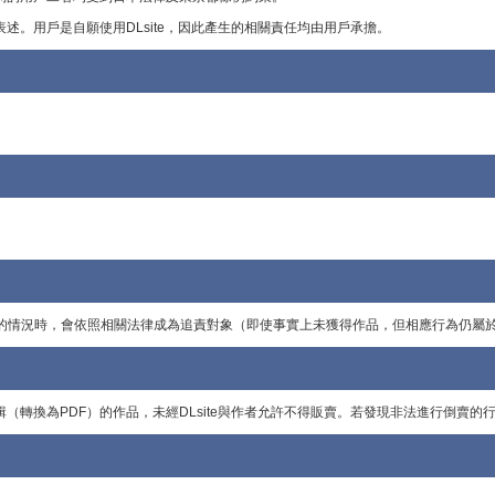
行表述。用戶是自願使用DLsite，因此產生的相關責任均由用戶承擔。
獲得的情況時，會依照相關法律成為追責對象（即使事實上未獲得作品，但相應行為仍
行編輯（轉換為PDF）的作品，未經DLsite與作者允許不得販賣。若發現非法進行倒賣