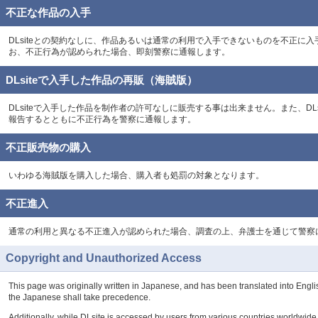
不正な作品の入手
DLsiteとの契約なしに、作品あるいは通常の利用で入手できないものを不正
お、不正行為が認められた場合、即刻警察に通報します。
DLsiteで入手した作品の再販（海賊版）
DLsiteで入手した作品を制作者の許可なしに販売する事は出来ません。また、D
報告するとともに不正行為を警察に通報します。
不正販売物の購入
いわゆる海賊版を購入した場合、購入者も処罰の対象となります。
不正進入
通常の利用と異なる不正進入が認められた場合、調査の上、弁護士を通じて警察
Copyright and Unauthorized Access
This page was originally written in Japanese, and has been translated into Engli
the Japanese shall take precedence.
Additionally, while DLsite is accessed by users from various countries worldwide,