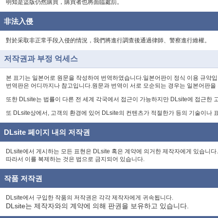
明知是盜版仍然購買，購買者也將面臨處罰。
非法入侵
對於采取非正常手段入侵的情況，我們將進行調查後通過律師、警察進行維權。
저작권과 부정 억세스
본 표기는 일본어로 원문을 작성하여 번역하였습니다.일본어판이 정식 이용 규약입
번역판은 어디까지나 참고입니다.원문과 번역이 서로 모순되는 경우는 일본어판을
또한 DLsite는 법률이 다른 전 세계 각국에서 접근이 가능하지만 DLsite에 접근한
또 DLsite상에서, 고객의 환경에 있어 DLsite의 컨텐츠가 적절한가 등의 기술이나
DLsite 페이지 내의 저작권
DLsite에서 게시하는 모든 표현은 DLsite 혹은 계약에 의거한 제작자에게 있습니다.
따라서 이를 복제하는 것은 법으로 금지되어 있습니다.
작품 저작권
DLsite에서 구입한 작품의 저작권은 각각 제작자에게 귀속됩니다.
DLsite는 제작자와의 계약에 의해 판권을 보유하고 있습니다.