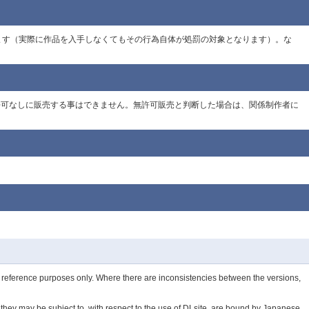
ります（実際に作品を入手しなくてもその行為自体が処罰の対象となります）。な
作者の許可なしに販売する事はできません。無許可販売と判断した場合は、関係制作者に
or reference purposes only. Where there are inconsistencies between the versions,
s they may be subject to, with respect to the use of DLsite, are bound by Japanese