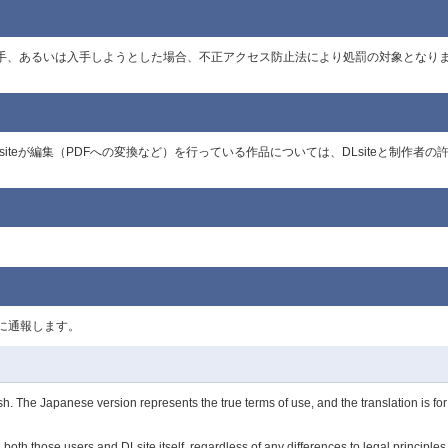
に入手、あるいは入手しようとした場合、不正アクセス防止法により処罰の対象とな
Lsiteが編集（PDFへの変換など）を行っている作品については、DLsiteと制
に通報します。
sh. The Japanese version represents the true terms of use, and the translation is f
 both those users and DLsite itself, regardless of any differences to legal principle