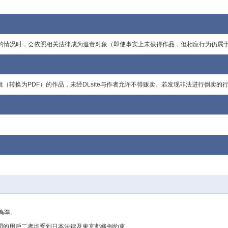
获得的情况时，会依照相关法律成为追责对象（即使事实上未获得作品，但相应行为仍
行编辑（转换为PDF）的作品，未经DLsite与作者允许不得贩卖。若发现非法进行倒卖
為準。
行訪問的用戶二者均受到日本法律及東京都條例約束。