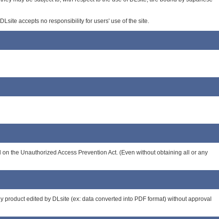
site accepts no responsibility for users' use of the site.
sed on the Unauthorized Access Prevention Act. (Even without obtaining all or any
 any product edited by DLsite (ex: data converted into PDF format) without approval