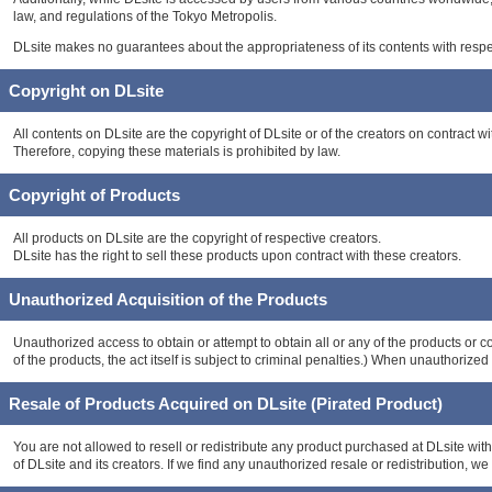
law, and regulations of the Tokyo Metropolis.
DLsite makes no guarantees about the appropriateness of its contents with respect 
Copyright on DLsite
All contents on DLsite are the copyright of DLsite or of the creators on contract wi
Therefore, copying these materials is prohibited by law.
Copyright of Products
All products on DLsite are the copyright of respective creators.
DLsite has the right to sell these products upon contract with these creators.
Unauthorized Acquisition of the Products
Unauthorized access to obtain or attempt to obtain all or any of the products or c
of the products, the act itself is subject to criminal penalties.) When unauthorize
Resale of Products Acquired on DLsite (Pirated Product)
You are not allowed to resell or redistribute any product purchased at DLsite witho
of DLsite and its creators. If we find any unauthorized resale or redistribution, we w