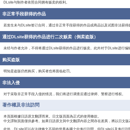
DLsite与制作者依照合同拥有贩卖的权利。
非正常手段获得的作品
若发生未与DLsite签订合同，通过非正常手段获得的作品或商品以及试图非法
通过DLsite获得的作品进行二次贩卖（倒卖盗版）
未经与作者允许，不得将通过DLsite获得的作品进行贩卖。此外对于DLsite进
购买盗版
明知是盗版仍然购买，购买者也将面临处罚。
非法入侵
对于采取非正常手段入侵的情况，我们将进行调查后通过律师、警察进行维权。
著作權及非法訪問
本頁面根據日語原文翻譯而來。日文版頁面為正式的使用條款。
中文譯制頁面僅供參考。如果日語原文與中文翻譯內容之間存在差異，將以日文版
此外，DLsite可以在法律條文不同的世界各國之中進行訪問，但DLsite以及進