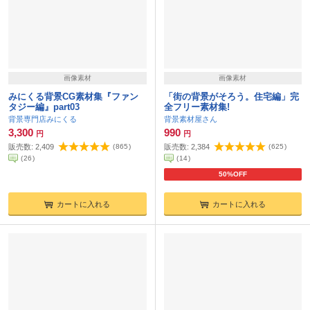
画像素材
画像素材
みにくる背景CG素材集『ファン
「街の背景がそろう。住宅編」完
タジー編』part03
全フリー素材集!
背景専門店みにくる
背景素材屋さん
3,300
990
円
円
販売数:
2,409
(
865
)
販売数:
2,384
(
625
)
(
26
)
(
14
)
50%OFF
カートに入れる
カートに入れる