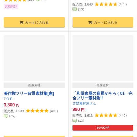
販売数:
1,648
(
603
)
女性向け
(
13
)
カートに入れる
カートに入れる
画像素材
画像素材
著作権フリー背景素材集[家]
「和風家屋の背景がそろう01」完
全フリー素材集!!
T.O.P.
背景素材屋さん
3,300
円
990
円
販売数:
1,633
(
490
)
販売数:
1,613
(
446
)
(
25
)
(
13
)
50%OFF