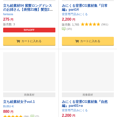
立ち絵素材04 紫髪ロングドレス
みにくる背景CG素材集『日常
のお姉さん【表情21種】髪型2種
編』part14
+角、扇子
fantasia
背景専門店みにくる
275
2,200
円
円
販売数:
3
販売数:
1,765
(
561
)
(
15
)
50%OFF
カートに入れる
カートに入れる
画像素材
画像素材
立ち絵素材女子vol.1
みにくる背景CG素材集『自然
編』part01+α
BUBU-K
背景専門店みにくる
880
円
2,200
円
(
2
)
(
58
)