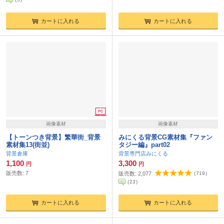
カートに入れる
カートに入れる
画像素材
画像素材
【トーンつき背景】繁華街_背景
みにくる背景CG素材集『ファン
素材集13(街並)
タジー編』part02
背景倉庫
背景専門店みにくる
1,100
3,300
円
円
販売数:
7
販売数:
2,077
(
719
)
(
23
)
カートに入れる
カートに入れる