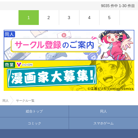
9035 件中 1-30 件目
1
2
3
4
5
同人
サークル一覧
総合トップ
同人
コミック
スマホゲーム