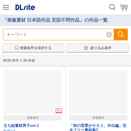
前
次
「画像素材 日本語作品 言語不問作品」の作品一覧
検索条件を保存する
絞り込み条件
9035 件中 1-30 件目
画像素材
画像素材
立ち絵素材男子vol.1
「街の背景がそろう。外出編」完
全フリー素材集!!
BUBU-K