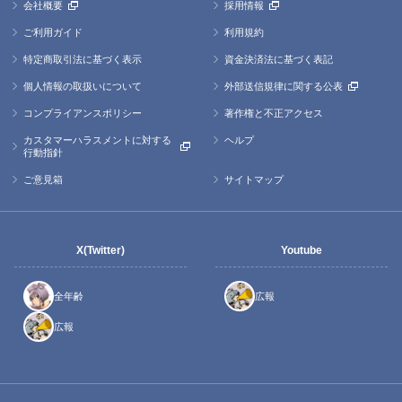
会社概要
採用情報
ご利用ガイド
利用規約
特定商取引法に基づく表示
資金決済法に基づく表記
個人情報の取扱いについて
外部送信規律に関する公表
コンプライアンスポリシー
著作権と不正アクセス
カスタマーハラスメントに対する
ヘルプ
行動指針
ご意見箱
サイトマップ
X(Twitter)
Youtube
全年齢
広報
広報