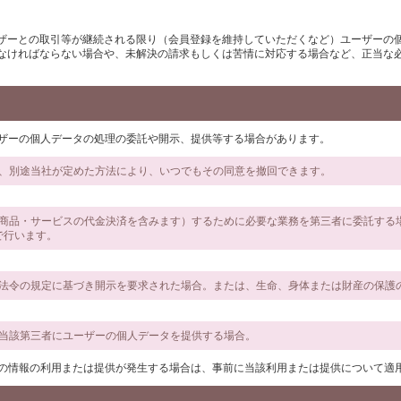
ザーとの取引等が継続される限り（会員登録を維持していただくなど）ユーザーの
なければならない場合や、未解決の請求もしくは苦情に対応する場合など、正当な
ーザーの個人データの処理の委託や開示、提供等する場合があります。
は、別途当社が定めた方法により、いつでもその同意を撤回できます。
かる商品・サービスの代金決済を含みます）するために必要な業務を第三者に委託す
で行います。
の他法令の規定に基づき開示を要求された場合。または、生命、身体または財産の保護
、当該第三者にユーザーの個人データを提供する場合。
ーの情報の利用または提供が発生する場合は、事前に当該利用または提供について適