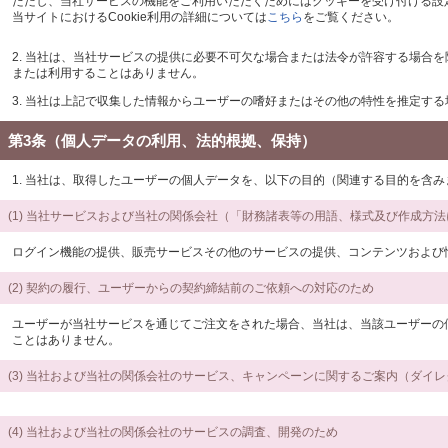
ただし、当社サービスの機能をご利用いただくためにはクッキーを受け付ける設
当サイトにおけるCookie利用の詳細については
こちら
をご覧ください。
2. 当社は、当社サービスの提供に必要不可欠な場合または法令が許容する場
または利用することはありません。
3. 当社は上記で収集した情報からユーザーの嗜好またはその他の特性を推定す
第3条（個人データの利用、法的根拠、保持）
1. 当社は、取得したユーザーの個人データを、以下の目的（関連する目的を含
(1) 当社サービスおよび当社の関係会社（「財務諸表等の用語、様式及び作成方
ログイン機能の提供、販売サービスその他のサービスの提供、コンテンツおよび
(2) 契約の履行、ユーザーからの契約締結前のご依頼への対応のため
ユーザーが当社サービスを通じてご注文をされた場合、当社は、当該ユーザーの
ことはありません。
(3) 当社および当社の関係会社のサービス、キャンペーンに関するご案内（ダイ
(4) 当社および当社の関係会社のサービスの調査、開発のため