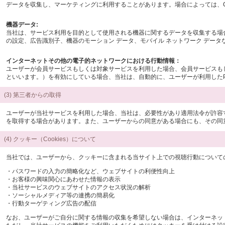
データを収集し、マーケティングに利用することがあります。場合によっては、C
機器データ:
当社は、サービス利用を目的として使用される機器に関するデータを収集する場合
の設定、広告識別子、機器のモーション データ、モバイル ネットワーク データ
インターネットその他の電子的ネットワークにおける行動情報：
ユーザーが会員サービスもしくは対象サービスを利用した場合、会員サービスもしく
といいます。）を有効にしている場合、当社は、自動的に、ユーザーが利用したP
(3) 第三者からの取得
ユーザーが当社サービスを利用した場合、当社は、必要性があり適用法令が許容
を取得する場合があります。また、ユーザーからの同意がある場合にも、その同
(4) クッキー（Cookies）について
当社では、ユーザーから、クッキーに含まれる当サイト上での視聴行動についての
・パスワードの入力の簡略化など、ウェブサイトの利便性向上
・お客様の興味関心にあわせた情報の表示
・当社サービスのウェブサイトのアクセス状況の解析
・ソーシャルメディア等の連携の簡易化
・行動ターゲティング広告の配信
なお、ユーザーがご自分に関する情報の収集を希望しない場合は、インターネット閲覧