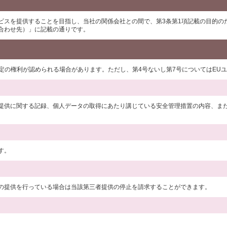
ビスを提供することを目指し、当社の関係会社との間で、第3条第1項記載の目的の
合わせ先）」に記載の通りです。
一定の権利が認められる場合があります。ただし、第4号ないし第7号についてはEU
提供に関する記録、個人データの取得にあたり講じている安全管理措置の内容、ま
す。
の提供を行っている場合は当該第三者提供の停止を請求することができます。
。