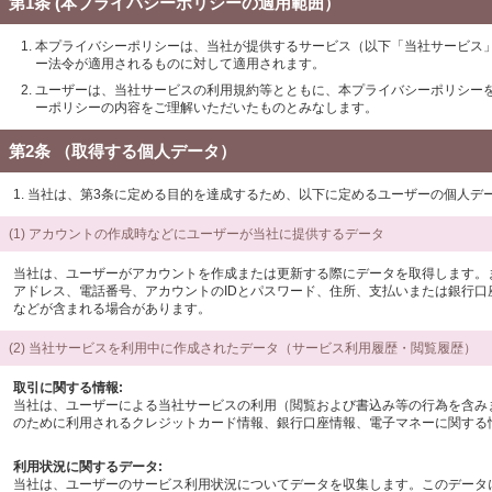
第1条 (本プライバシーポリシーの適用範囲）
本プライバシーポリシーは、当社が提供するサービス（以下「当社サービス
ー法令が適用されるものに対して適用されます。
ユーザーは、当社サービスの利用規約等とともに、本プライバシーポリシー
ーポリシーの内容をご理解いただいたものとみなします。
第2条 （取得する個人データ）
1. 当社は、第3条に定める目的を達成するため、以下に定めるユーザーの個人
(1) アカウントの作成時などにユーザーが当社に提供するデータ
当社は、ユーザーがアカウントを作成または更新する際にデータを取得します。
アドレス、電話番号、アカウントのIDとパスワード、住所、支払いまたは銀行口座
などが含まれる場合があります。
(2) 当社サービスを利用中に作成されたデータ（サービス利用履歴・閲覧履歴）
取引に関する情報:
当社は、ユーザーによる当社サービスの利用（閲覧および書込み等の行為を含み
のために利用されるクレジットカード情報、銀行口座情報、電子マネーに関する
利用状況に関するデータ:
当社は、ユーザーのサービス利用状況についてデータを収集します。このデータ