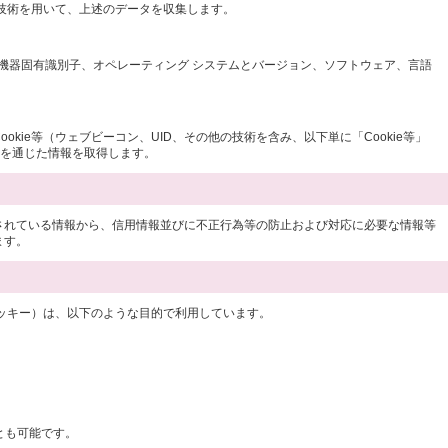
グ技術を用いて、上述のデータを収集します。
の機器固有識別子、オペレーティング システムとバージョン、ソフトウェア、言語
e等（ウェブビーコン、UID、その他の技術を含み、以下単に「Cookie等」
等を通じた情報を取得します。
されている情報から、信用情報並びに不正行為等の防止および対応に必要な情報等
ます。
クッキー）は、以下のような目的で利用しています。
とも可能です。