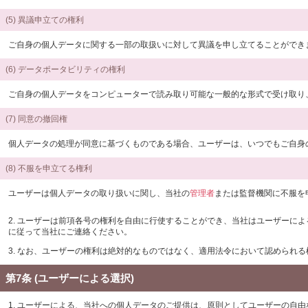
(5) 異議申立ての権利
ご自身の個人データに関する一部の取扱いに対して異議を申し立てることができ
(6) データポータビリティの権利
ご自身の個人データをコンピューターで読み取り可能な一般的な形式で受け取り
(7) 同意の撤回権
個人データの処理が同意に基づくものである場合、ユーザーは、いつでもご自身
(8) 不服を申立てる権利
ユーザーは個人データの取り扱いに関し、当社の
管理者
または監督機関に不服を
2. ユーザーは前項各号の権利を自由に行使することができ、当社はユーザーに
に従って当社にご連絡ください。
3. なお、ユーザーの権利は絶対的なものではなく、適用法令において認められ
第7条 (ユーザーによる選択)
1. ユーザーによる、当社への個人データのご提供は、原則としてユーザーの自