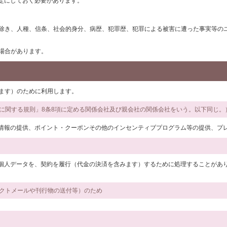
定にしておく必要があります。
合を除き、人種、信条、社会的身分、病歴、犯罪歴、犯罪による被害に遭った事実等
る場合があります。
みます）のために利用します。
法に関する規則」8条8項に定める関係会社及び親会社の関係会社をいう。以下同じ
情報の提供、ポイント・クーポンその他のインセンティブプログラム等の提供、プ
個人データを、契約を履行（代金の決済を含みます）するために処理することがあ
レクトメールや刊行物の送付等）のため