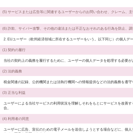
(5) サービスまたは広告等に関連するユーザーからのお問い合わせ、クレーム、
(6) 詐欺、サイバー攻撃、その他の違法または不正なおそれのある行為を防止
2. EUユーザー（欧州経済領域に所在するユーザーをいう。以下同じ）の個人
(1) 契約の履行
当社の契約上の義務を履行するために、ユーザーの個人データを処理する必要が
(2) 法的義務
税金関連の記録、公的機関または法執行機関への情報提供などの法的義務を遵守
(3) 正当な利益
ユーザーによる当社サービスの利用状況を理解しそれをもとにサービスを改善す
合。
(4) 利用者の同意
ユーザーに広告、宣伝のための電子メールを送信しようとする場合などに、個人