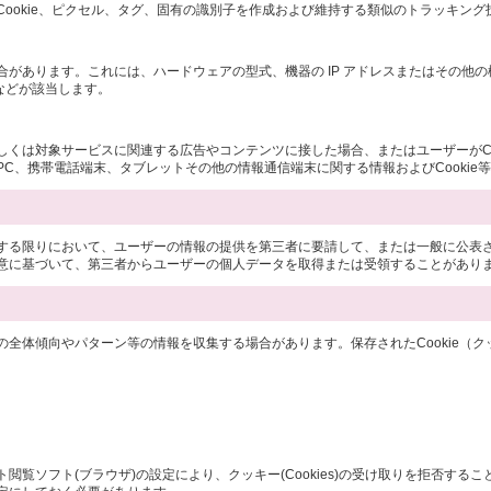
ookie、ピクセル、タグ、固有の識別子を作成および維持する類似のトラッキン
があります。これには、ハードウェアの型式、機器の IP アドレスまたはその他
などが該当します。
は対象サービスに関連する広告やコンテンツに接した場合、またはユーザーがCooki
C、携帯電話端末、タブレットその他の情報通信端末に関する情報およびCookie
する限りにおいて、ユーザーの情報の提供を第三者に要請して、または一般に公表
意に基づいて、第三者からユーザーの個人データを取得または受領することがあり
全体傾向やパターン等の情報を収集する場合があります。保存されたCookie（
ソフト(ブラウザ)の設定により、クッキー(Cookies)の受け取りを拒否するこ