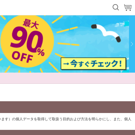
います）の個人データを取得して取扱う目的および方法を明らかにし、また、個人