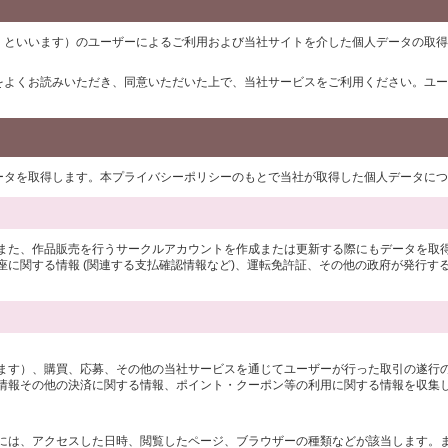
」といいます）のユーザーによるご利用および当社サイトを介した個人データの取得
をよくお読みいただき、同意いただいた上で、当社サービスをご利用ください。ユー
データを取得します。本プライバシーポリシーのもとで当社が取得した個人データに
また、作品販売を行うサークルアカウントを作成または更新する際にもデータを取
に関する情報 (関連する支払確認情報など)、運転免許証、その他の政府が発行する
ます）、購買、応募、その他の当社サービスを通じてユーザーが行った取引の遂行
情報その他の決済に関する情報、ポイント・クーポン等の利用に関する情報を収集
には、アクセスした日時、閲覧したページ、ブラウザーの種類などが該当します。