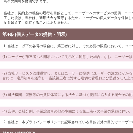
もその同意を撤回できます。
当社は、契約上の義務の履行を目的として、ユーザーへのサービスの提供、ユー
了した後は、当社は、適用法令を遵守するためにユーザーの個人データを保持し
度を超えて、保存することはありません。
第4条 (個人データの提供・開示)
1. 当社は、以下の各号の場合に、第三者に対し、その必要の限度において、ユ
(1) ユーザーが第三者への開示について明示的に同意した場合。なお、ユーザー
(2) 当社サービスを管理運営し、またはユーザーに提供（ユーザーの注文にか
合には、適用法令を遵守し、当該第三者に対する適切な管理および監督をした上
(3) 司法機関、警察等の公共団体等による法令に基づく要請に協力する場合そ
(4) 合併、会社分割、事業譲渡その他の事由による第三者への事業の承継に伴い
2. 当社は、本プライバシーポリシーに記載されている目的以外の目的でユーザ