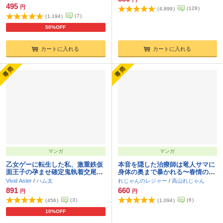
495
円
(
128
)
(
4,899
)
(
7
)
(
1,194
)
50%OFF
カートに入れる
カートに入れる
マンガ
マンガ
乙女ゲーに転生した私、激重鉄仮
本音を隠した治療師は竜人サマに
面王子の孕ませ確定鬼執着交尾で
身体の奥まで暴かれる〜春情の
バッドエンド不可避
章〜
Vivid Aster
/
ハム太
れじゃんのレジャー
/
高山れじゃん
891
660
円
円
(
3
)
(
6
)
(
456
)
(
1,094
)
10%OFF