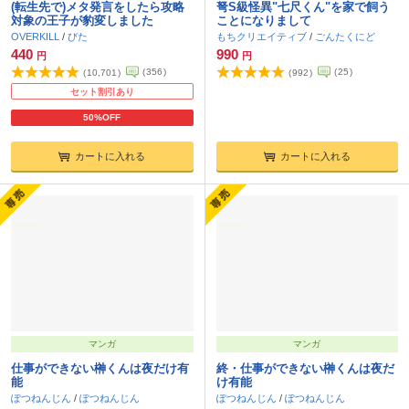
(転生先で)メタ発言をしたら攻略
弩S級怪異"七尺くん"を家で飼う
対象の王子が豹変しました
ことになりまして
OVERKILL
/
びた
もちクリエイティブ
/
ごんたくにど
440
990
円
円
(
356
)
(
25
)
(
10,701
)
(
992
)
セット割引あり
50%OFF
カートに入れる
カートに入れる
マンガ
マンガ
仕事ができない榊くんは夜だけ有
終・仕事ができない榊くんは夜だ
能
け有能
ぽつねんじん
/
ぽつねんじん
ぽつねんじん
/
ぽつねんじん