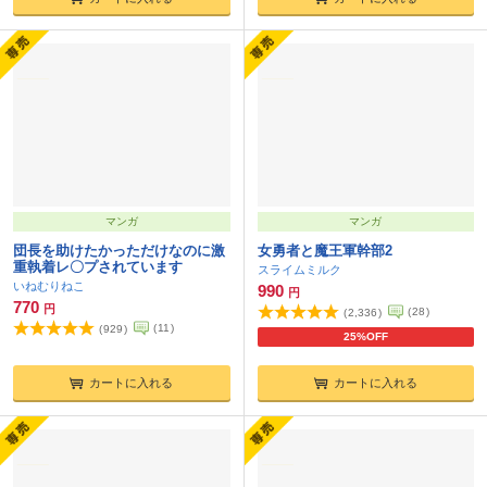
マンガ
マンガ
団長を助けたかっただけなのに激
女勇者と魔王軍幹部2
重執着レ〇プされています
スライムミルク
いねむりねこ
990
円
770
円
(
28
)
(
2,336
)
(
11
)
(
929
)
25%OFF
カートに入れる
カートに入れる