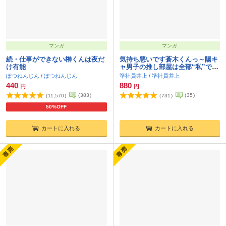
マンガ
マンガ
続・仕事ができない榊くんは夜だ
気持ち悪いです蒼木くんっ～陽キ
け有能
ャ男子の推し部屋は全部“私”でで
きている～
ぽつねんじん
/
ぽつねんじん
準社員井上
/
準社員井上
440
880
円
円
(
383
)
(
35
)
(
11,570
)
(
731
)
50%OFF
カートに入れる
カートに入れる