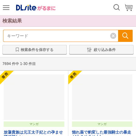
前
次
検索結果
検索条件を保存する
絞り込み条件
7694 件中 1-30 件目
マンガ
マンガ
放蕩貴族は元王太子妃との孕ませ
惚れ薬で豹変した最強騎士の暴走