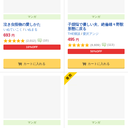
マンガ
マンガ
泣き虫怪物の愛しかた
子煩悩で優しい夫、絶倫雄々野獣
形態に戻る
いぬていこく
/
いぬまる
THE猥談
/
愛沢アンジ
693
円
495
円
(
10
)
(
2,012
)
(
113
)
(
6,609
)
10%OFF
50%OFF
カートに入れる
カートに入れる
マンガ
マンガ