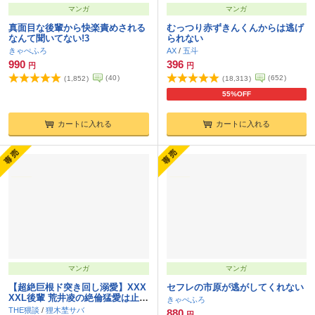
マンガ
マンガ
真面目な後輩から快楽責めされる
むっつり赤ずきんくんからは逃げ
なんて聞いてない!3
られない
きゃぺふろ
AX
/
五斗
990
396
円
円
(
40
)
(
652
)
(
1,852
)
(
18,313
)
55%OFF
カートに入れる
カートに入れる
マンガ
マンガ
【超絶巨根ド突き回し溺愛】XXX
セフレの市原が逃がしてくれない
XXL後輩 荒井凌の絶倫猛愛は止め
きゃぺふろ
られない
THE猥談
/
狸木埜サバ
880
円