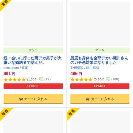
マンガ
マンガ
続・会いに行った裏アカ男子が大
態度も身体も全部デカい瀬川さん
嫌いな婚約者で詰んだ。
のガチ恋対象になりました
chucopero
/
夏尾
THE猥談
/
晴山晴緒
891
495
円
円
(
19
)
(
180
)
(
1,254
)
(
5,904
)
10%OFF
50%OFF
カートに入れる
カートに入れる