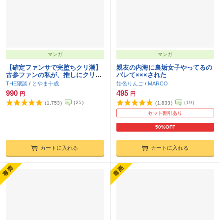
マンガ
マンガ
【確定ファンサで完堕ちクリ潮】
親友の内海に裏垢女子やってるの
古参ファンの私が、推しにクリ責
バレて×××された
めされるなんて…
THE猥談
/
とやま十成
飴色りんご
/
MARCO
990
495
円
円
(
25
)
(
19
)
(
1,753
)
(
1,833
)
セット割引あり
50%OFF
カートに入れる
カートに入れる