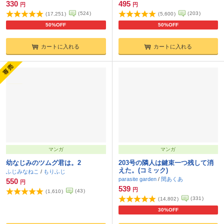
330
495
円
円
(
524
)
(
203
)
(
17,251
)
(
5,600
)
50%OFF
50%OFF
カートに入れる
カートに入れる
マンガ
マンガ
幼なじみのツムグ君は。2
203号の隣人は鍵束一つ残して消
えた。(コミック)
ふじみなねこ
/
もりふじ
parasite garden
/
閏あくあ
550
円
539
円
(
43
)
(
1,610
)
(
331
)
(
14,802
)
30%OFF