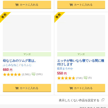
カートに入れる
カートに入れる
マンガ
マンガ
幼なじみのツムグ君は。
エッチが怖いなら寝ている間に種
付けします
ふじみなねこ
/
もりふじ
藍田まろやか
660
円
550
円
(
101
)
(
2,581
)
(
5
)
(
716
)
カートに入れる
カートに入れる
表示したくない作品を設定する