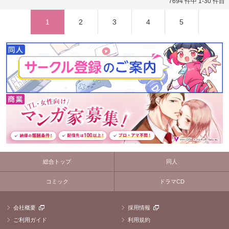
7694 件中 1-30 件目
1
2
3
4
5
総合トップ
同人
コミック
ドラマCD
会社概要
採用情報
ご利用ガイド
利用規約