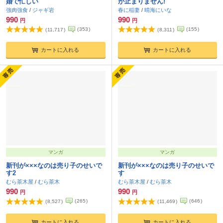
婚で忙しい
が止まりません!
強肉強食
/
ジャギ岩
春に稲妻
/
晴海にいな
990
990
円
円
(
353
)
(
155
)
(
11,717
)
(
8,311
)
カートに入れる
カートに入れる
マンガ
マンガ
新刊が×××なのは売り子のせいで
新刊が×××なのは売り子のせいで
す2
す
むら茶木屋
/
むら茶木
むら茶木屋
/
むら茶木
990
990
円
円
(
265
)
(
646
)
(
8,527
)
(
11,469
)
カートに入れる
カートに入れる