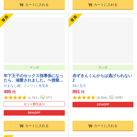
カートに入れる
カートに入れる
マンガ
マンガ
年下王子のセックス指導係になっ
赤ずきんくんからは逃げられない
たら、溺愛されました。〜授業か
2
ら始まる本気交尾〜
やまなし娘。
/
シツジ
,
冬至冬
AX
/
五斗
495
891
円
円
(
27
)
(
428
)
(
1,751
)
(
8,309
)
セット割引あり
10%OFF
50%OFF
カートに入れる
カートに入れる