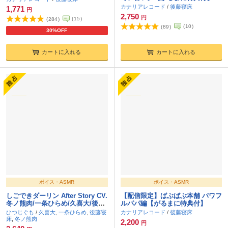
カナリアレコード
/
後藤寝床
1,771
円
2,750
円
(
15
)
(
284
)
(
10
)
(
89
)
30%OFF
カートに入れる
カートに入れる
ボイス・ASMR
ボイス・ASMR
しごできダーリン After Story CV.
【配信限定】ばぶばぶ本舗 パワフ
冬ノ熊肉/一条ひらめ/久喜大/後藤
ルパパ編【がるまに特典付】
寝床【がるまに限定特典音声あ
ひつじぐも
/
久喜大
,
一条ひらめ
,
後藤寝
カナリアレコード
/
後藤寝床
り】
床
,
冬ノ熊肉
2,200
円