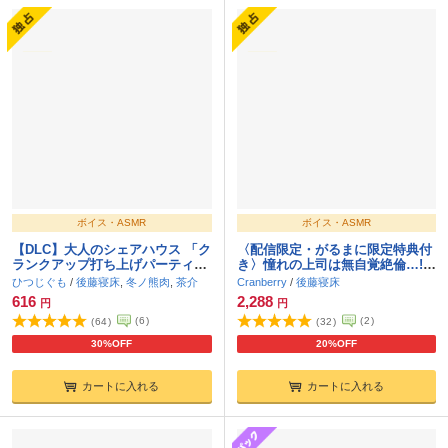
ボイス・ASMR
ボイス・ASMR
【DLC】大人のシェアハウス 「ク
〈配信限定・がるまに限定特典付
ランクアップ打ち上げパーティ』
き〉憧れの上司は無自覚絶倫…!?
CV.後藤寝床/冬ノ熊肉/茶介
－何度イかされても離してくれな
ひつじぐも
/
後藤寝床
,
冬ノ熊肉
,
茶介
Cranberry
/
後藤寝床
い－【出演：後藤寝床】
616
2,288
円
円
(
6
)
(
2
)
(
64
)
(
32
)
30%OFF
20%OFF
カートに入れる
カートに入れる