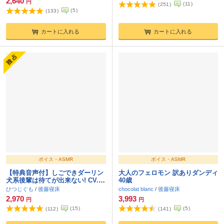
2,640
円
(
11
)
(
251
)
(
5
)
(
133
)
カートに入れる
カートに入れる
ボイス・ASMR
ボイス・ASMR
【特典音声付】しごできダーリン
大人のフェロモン 訳ありダンディ
犬系後輩は待てが出来ない! CV.後
40歳
藤寝床【簡体中文台本/韓国語台本
ひつじぐも
/
後藤寝床
chocolat blanc
/
後藤寝床
付属】
2,970
3,993
円
円
(
15
)
(
5
)
(
112
)
(
141
)