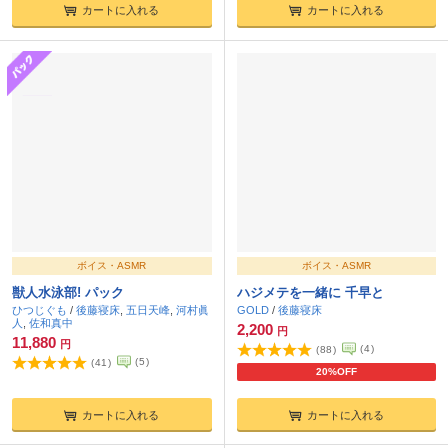
カートに入れる
カートに入れる
ボイス・ASMR
ボイス・ASMR
獣人水泳部! パック
ハジメテを一緒に 千早と
ひつじぐも
/
後藤寝床
,
五日天峰
,
河村眞
GOLD
/
後藤寝床
人
,
佐和真中
2,200
円
11,880
円
(
4
)
(
88
)
(
5
)
(
41
)
20%OFF
カートに入れる
カートに入れる