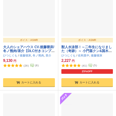
ボイス・ASMR
ボイス・ASMR
大人のシェアハウス CV.後藤寝床/
獣人水泳部！～二年生になりまし
冬ノ熊肉/茶介【DLC付きコンプリ
た（奇跡）～ 小門葵クン&国木田
ートパック】
独逸クン CV.佐和真中/後藤寝床
ひつじぐも
/
後藤寝床
,
冬ノ熊肉
,
茶介
ひつじぐも
/
佐和真中
,
後藤寝床
【連動購入特典音声あり】
9,130
2,227
円
円
(
8
)
(
5
)
(
26
)
(
41
)
25%OFF
カートに入れる
カートに入れる