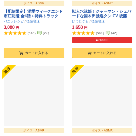
ボイス・ASMR
ボイス・ASMR
【配信限定】溺愛ウィークエンド
獣人水泳部！ジャーマン・シェパ
市江明澄 全4話＋特典トラック
ードな国木田独逸クン CV.後藤寝
「エッチな匂いで上書きして」セ
床【簡体中文台本付属】
バニラレシピ
/
後藤寝床
ひつじぐも
/
後藤寝床
ット
3,080
1,650
円
円
(
22
)
(
42
)
(
516
)
(
568
)
40%OFF
カートに入れる
カートに入れる
ボイス・ASMR
ボイス・ASMR