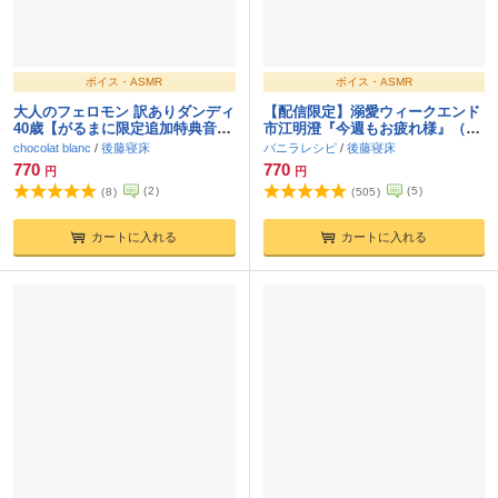
ボイス・ASMR
ボイス・ASMR
大人のフェロモン 訳ありダンディ
【配信限定】溺愛ウィークエンド
40歳【がるまに限定追加特典音
市江明澄『今週もお疲れ様』（出
声】魅惑の低音ボイス
演：後藤寝床）
chocolat blanc
/
後藤寝床
バニラレシピ
/
後藤寝床
770
770
円
円
(
2
)
(
5
)
(
8
)
(
505
)
カートに入れる
カートに入れる