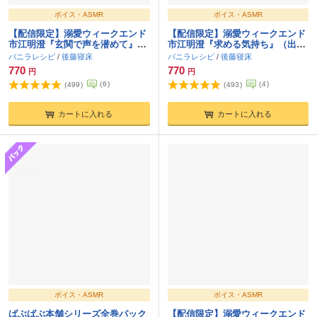
ボイス・ASMR
ボイス・ASMR
【配信限定】溺愛ウィークエンド
【配信限定】溺愛ウィークエンド
市江明澄『玄関で声を潜めて』
市江明澄『求める気持ち』（出
（出演：後藤寝床）
演：後藤寝床）
バニラレシピ
/
後藤寝床
バニラレシピ
/
後藤寝床
770
770
円
円
(
6
)
(
4
)
(
499
)
(
493
)
カートに入れる
カートに入れる
ボイス・ASMR
ボイス・ASMR
ばぶばぶ本舗シリーズ全巻パック
【配信限定】溺愛ウィークエンド