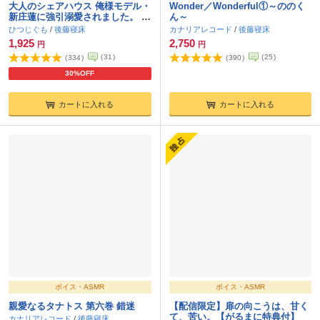
大人のシェアハウス 俺様モデル・
Wonder／Wonderful①～ののく
新庄蓮に強引溺愛されました。 C
ん～
V.後藤寝床【簡体中文台本/韓国語
ひつじぐも
/
後藤寝床
カナリアレコード
/
後藤寝床
台本付属】
1,925
2,750
円
円
(
31
)
(
25
)
(
334
)
(
390
)
30%OFF
カートに入れる
カートに入れる
ボイス・ASMR
ボイス・ASMR
親愛なるタナトス 第六巻 錯迷
【配信限定】扉の向こうは、甘く
て、苦い。【がるまに特典付】
カナリアレコード
/
後藤寝床