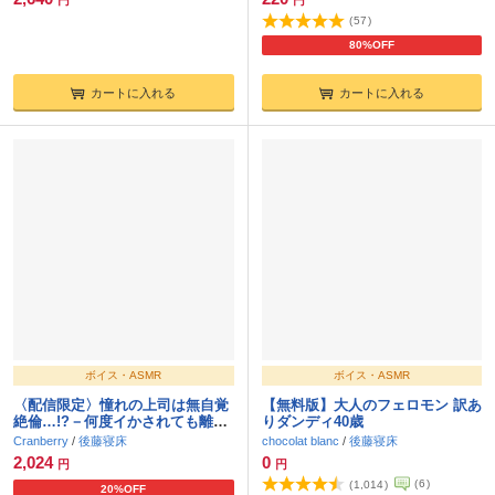
円
円
(
57
)
80%OFF
カートに入れる
カートに入れる
ボイス・ASMR
ボイス・ASMR
〈配信限定〉憧れの上司は無自覚
【無料版】大人のフェロモン 訳あ
絶倫…!?－何度イかされても離し
りダンディ40歳
てくれない－【出演：後藤寝床】
Cranberry
/
後藤寝床
chocolat blanc
/
後藤寝床
2,024
0
円
円
(
6
)
(
1,014
)
20%OFF