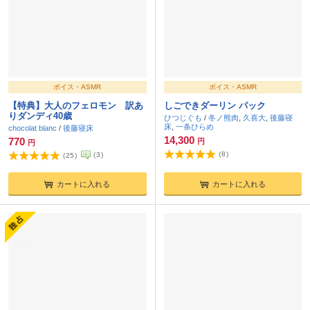
ボイス・ASMR
ボイス・ASMR
【特典】大人のフェロモン 訳あ
しごできダーリン パック
りダンディ40歳
ひつじぐも
/
冬ノ熊肉
,
久喜大
,
後藤寝
床
,
一条ひらめ
chocolat blanc
/
後藤寝床
14,300
770
円
円
(
8
)
(
3
)
(
25
)
カートに入れる
カートに入れる