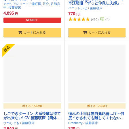
市江明澄『ずっと仲良し夫婦』
カナリアレコード
/
湯町駆
,
茶介
,
佐和真
（出演：後藤寝床）
中
,
後藤寝床
バニラレシピ
/
後藤寝床
4,895
770
円
円
(
3
)
(
490
)
50%OFF
カートに入れる
カートに入れる
ボイス・ASMR
ボイス・ASMR
しごできダーリン 犬系後輩は待て
憧れの上司は無自覚絶倫…!?－何
が出来ない! CV.後藤寝床【簡体中
度イかされても離してくれない－
文台本/韓国語台本付属】
〈1.憧れの上司と…!?〉【出演：
ひつじぐも
/
後藤寝床
Cranberry
/
後藤寝床
後藤寝床】
2,640
220