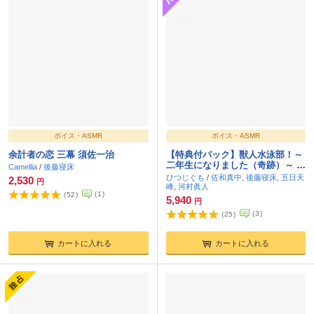
ボイス・ASMR
ボイス・ASMR
余計者の恋 三幕 須佐一治
【特典付パック】獣人水泳部！～
二年生になりました（奇跡）～ 連
Camellia
/
後藤寝床
動購入特典付きパック CV.佐和真
ひつじぐも
/
佐和真中
,
後藤寝床
,
五日天
2,530
円
中/後藤寝床/五日天峰/河村眞人
峰
,
河村眞人
(
1
)
(
52
)
【がるまに限定特典】
5,940
円
(
3
)
(
25
)
カートに入れる
カートに入れる