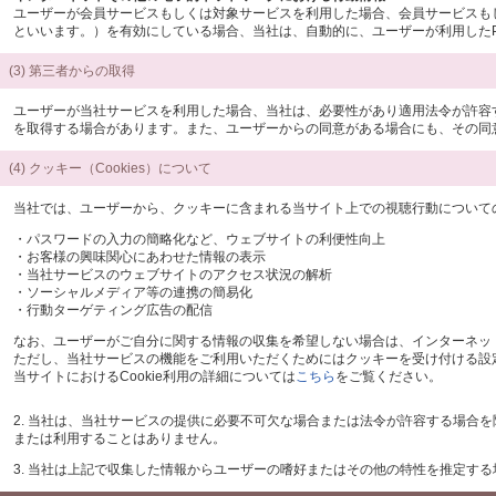
ユーザーが会員サービスもしくは対象サービスを利用した場合、会員サービスもしく
といいます。）を有効にしている場合、当社は、自動的に、ユーザーが利用したP
(3) 第三者からの取得
ユーザーが当社サービスを利用した場合、当社は、必要性があり適用法令が許容
を取得する場合があります。また、ユーザーからの同意がある場合にも、その同
(4) クッキー（Cookies）について
当社では、ユーザーから、クッキーに含まれる当サイト上での視聴行動についての
・パスワードの入力の簡略化など、ウェブサイトの利便性向上
・お客様の興味関心にあわせた情報の表示
・当社サービスのウェブサイトのアクセス状況の解析
・ソーシャルメディア等の連携の簡易化
・行動ターゲティング広告の配信
なお、ユーザーがご自分に関する情報の収集を希望しない場合は、インターネット閲覧
ただし、当社サービスの機能をご利用いただくためにはクッキーを受け付ける設
当サイトにおけるCookie利用の詳細については
こちら
をご覧ください。
2. 当社は、当社サービスの提供に必要不可欠な場合または法令が許容する場
または利用することはありません。
3. 当社は上記で収集した情報からユーザーの嗜好またはその他の特性を推定す