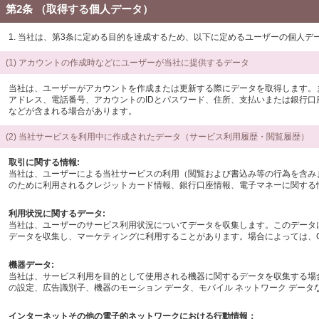
第2条 （取得する個人データ）
1. 当社は、第3条に定める目的を達成するため、以下に定めるユーザーの個人
(1) アカウントの作成時などにユーザーが当社に提供するデータ
当社は、ユーザーがアカウントを作成または更新する際にデータを取得します。
アドレス、電話番号、アカウントのIDとパスワード、住所、支払いまたは銀行口座
などが含まれる場合があります。
(2) 当社サービスを利用中に作成されたデータ（サービス利用履歴・閲覧履歴）
取引に関する情報:
当社は、ユーザーによる当社サービスの利用（閲覧および書込み等の行為を含み
のために利用されるクレジットカード情報、銀行口座情報、電子マネーに関する
利用状況に関するデータ:
当社は、ユーザーのサービス利用状況についてデータを収集します。このデータ
データを収集し、マーケティングに利用することがあります。場合によっては、C
機器データ:
当社は、サービス利用を目的として使用される機器に関するデータを収集する場合
の設定、広告識別子、機器のモーション データ、モバイル ネットワーク データ
インターネットその他の電子的ネットワークにおける行動情報：