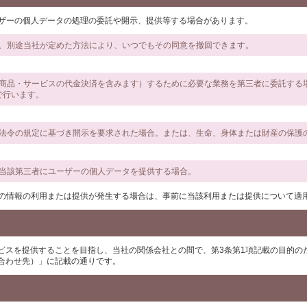
ーザーの個人データの処理の委託や開示、提供等する場合があります。
は、別途当社が定めた方法により、いつでもその同意を撤回できます。
かる商品・サービスの代金決済を含みます）するために必要な業務を第三者に委託す
で行います。
の他法令の規定に基づき開示を要求された場合。または、生命、身体または財産の保護
、当該第三者にユーザーの個人データを提供する場合。
ーの情報の利用または提供が発生する場合は、事前に当該利用または提供について適
ビスを提供することを目指し、当社の関係会社との間で、第3条第1項記載の目的の
合わせ先）」に記載の通りです。