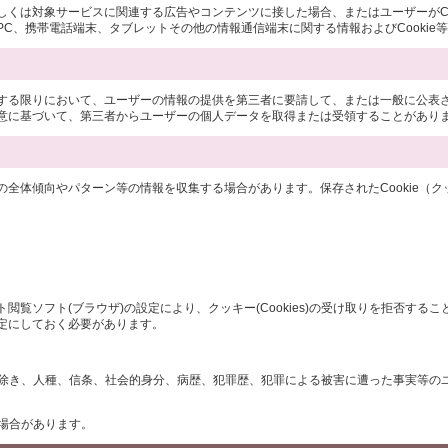
は対象サービスに関連する広告やコンテンツに接した場合、またはユーザーがCooki
C、携帯電話端末、タブレットその他の情報通信端末に関する情報およびCookie
する限りにおいて、ユーザーの情報の提供を第三者に要請して、または一般に公表
意に基づいて、第三者からユーザーの個人データを取得または受領することがあり
全体傾向やパターン等の情報を収集する場合があります。保存されたCookie（
ソフト(ブラウザ)の設定により、クッキー(Cookies)の受け取りを拒否するこ
定にしておく必要があります。
合を除き、人種、信条、社会的身分、病歴、犯罪歴、犯罪による被害に遭った事実等
る場合があります。