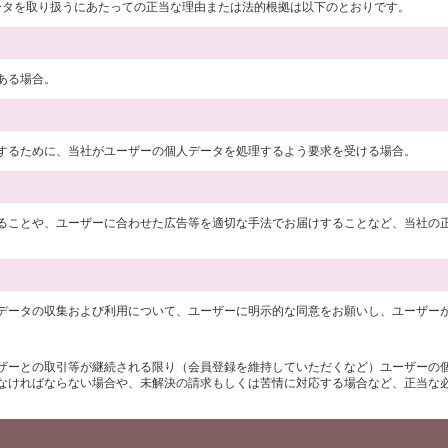
データを取り扱うにあたっての正当な理由または法的根拠は以下のとおりです。
ある場合。
するために、当社がユーザーの個人データを処理するよう要求を受ける場合。
ることや、ユーザーに合わせた広告等を適切な手法でお届けすることなど、当社の
データの収集および利用について、ユーザーに明示的な同意をお願いし、ユーザー
ザーとの取引等が継続される限り（会員登録を維持していただくなど）ユーザーの
なければならない場合や、未解決の請求もしくは苦情に対応する場合など、正当な