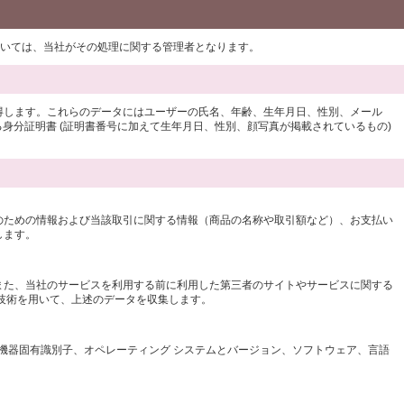
ついては、当社がその処理に関する管理者となります。
得します。これらのデータにはユーザーの氏名、年齢、生年月日、性別、メール
身分証明書 (証明書番号に加えて生年月日、性別、顔写真が掲載されているもの)
のための情報および当該取引に関する情報（商品の名称や取引額など）、お支払い
します。
また、当社のサービスを利用する前に利用した第三者のサイトやサービスに関する
グ技術を用いて、上述のデータを収集します。
の機器固有識別子、オペレーティング システムとバージョン、ソフトウェア、言語