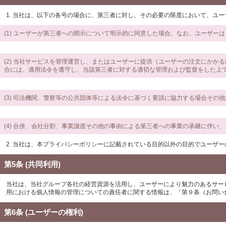
1. 当社は、以下の各号の場合に、第三者に対し、その必要の限度において、ユ
(1) ユーザーが第三者への開示について明示的に同意した場合。なお、ユーザー
(2) 当社サービスを管理運営し、またはユーザーに提供（ユーザーの注文にか
合には、適用法令を遵守し、当該第三者に対する適切な管理および監督をした上
(3) 司法機関、警察等の公共団体等による法令に基づく要請に協力する場合そ
(4) 合併、会社分割、事業譲渡その他の事由による第三者への事業の承継に伴い
2. 当社は、本プライバシーポリシーに記載されている目的以外の目的でユーザ
第5条 (共同利用)
当社は、当社グループ各社の経営資源を活用し、ユーザーにより魅力のあるサー
用における個人情報の管理についての責任者に関する情報は、「第９条（お問い
第6条 (ユーザーの権利)