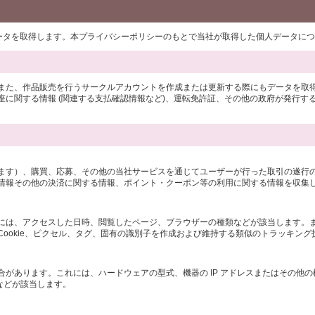
データを取得します。本プライバシーポリシーのもとで当社が取得した個人データに
また、作品販売を行うサークルアカウントを作成または更新する際にもデータを取
に関する情報 (関連する支払確認情報など)、運転免許証、その他の政府が発行する
ます）、購買、応募、その他の当社サービスを通じてユーザーが行った取引の遂行
情報その他の決済に関する情報、ポイント・クーポン等の利用に関する情報を収集
には、アクセスした日時、閲覧したページ、ブラウザーの種類などが該当します。
ookie、ピクセル、タグ、固有の識別子を作成および維持する類似のトラッキン
があります。これには、ハードウェアの型式、機器の IP アドレスまたはその他
などが該当します。