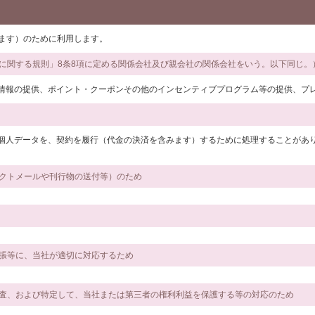
みます）のために利用します。
法に関する規則」8条8項に定める関係会社及び親会社の関係会社をいう。以下同じ
情報の提供、ポイント・クーポンその他のインセンティブプログラム等の提供、プ
個人データを、契約を履行（代金の決済を含みます）するために処理することがあ
レクトメールや刊行物の送付等）のため
主張等に、当社が適切に対応するため
、調査、および特定して、当社または第三者の権利利益を保護する等の対応のため