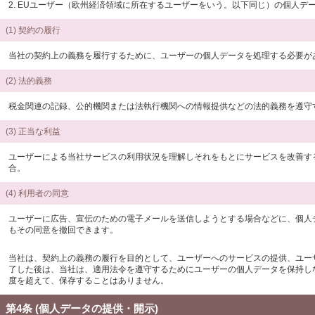
2. EUユーザー（欧州経済領域に所在するユーザーをいう。以下同じ）の個人
(1) 契約の履行
当社の契約上の義務を履行するために、ユーザーの個人データを処理する必要が
(2) 法的義務
税金関連の記録、公的機関または法執行機関への情報提供などの法的義務を遵守
(3) 正当な利益
ユーザーによる当社サービスの利用状況を理解しそれをもとにサービスを改善す
合。
(4) 利用者の同意
ユーザーに広告、宣伝のための電子メールを送信しようとする場合などに、個人
もその同意を撤回できます。
当社は、契約上の義務の履行を目的として、ユーザーへのサービスの提供、ユー
了した後は、当社は、適用法令を遵守するためにユーザーの個人データを保持し
度を超えて、保存することはありません。
第4条 (個人データの提供・開示)