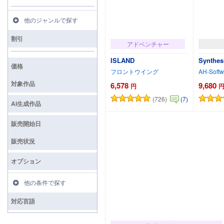
他のジャンルで探す
割引
アドベンチャー
ISLAND
Synth
価格
フロントウイング
AH-Softw
対象作品
6,578
9,680
円
(726)
(7)
カートに追加
AI生成作品
販売開始日
販売状況
オプション
他の条件で探す
対応言語