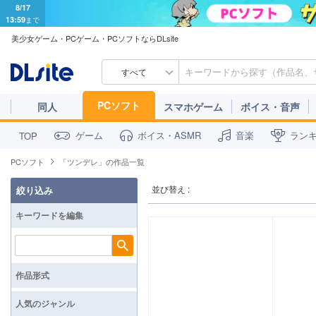
8/17
13:59
まで
美少女ゲーム・PCゲーム・PCソフトならDLsite
すべて
PCソフト
同人
スマホゲーム
ボイス・音声
ゲーム
ボイス・ASMR
音楽
ラン
TOP
PCソフト
「ツンデレ」の作品一覧
並び替え :
絞り込み
キーワードを編集
検索
作品形式
人気のジャンル