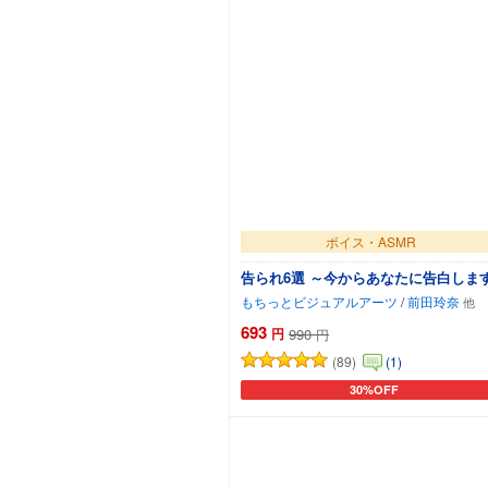
ボイス・ASMR
告られ6選 ～今からあなたに告白しま
もちっとビジュアルアーツ
/
前田玲奈
693
円
990
円
(89)
(1)
30%OFF
カートに追加