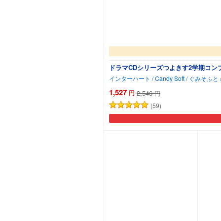
ドラマCDシリーズつよきす2学期コン
1,527
円
2,546
円
(59)