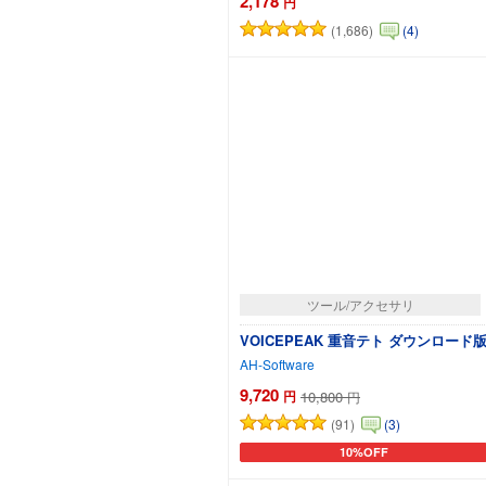
2,178
円
(1,686)
(4)
カートに追加
ツール/アクセサリ
VOICEPEAK 重音テト ダウンロード
AH-Software
9,720
円
10,800
円
(91)
(3)
10%OFF
カートに追加