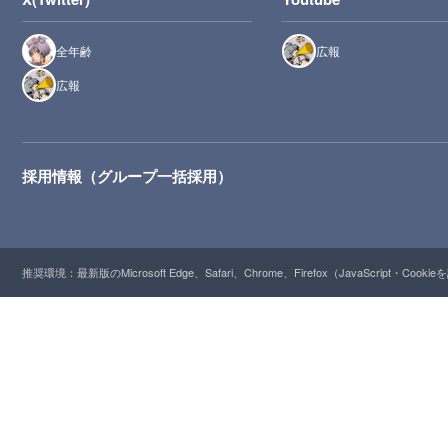
全年齢
広報
広報
採用情報（グループ一括採用）
推奨環境：最新版のMicrosoft Edge、Safari、Chrome、Firefox（JavaScript・Cooki