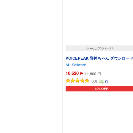
ツール/アクセサリ
VOICEPEAK 邪神ちゃん ダウンロー
AH-Software
10,620
円
11,800
円
(63)
(3)
10%OFF
カートに追加