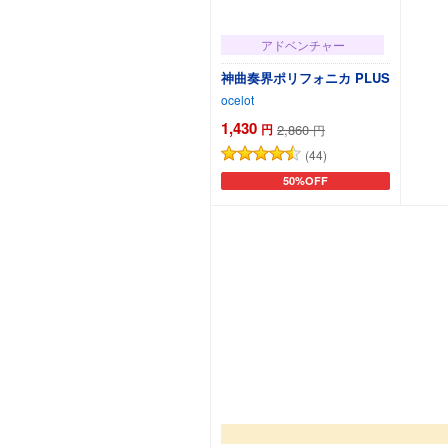
アドベンチャー
神曲奏界ポリフォニカ PLUS
ocelot
1,430
円
2,860
円
(44)
50%OFF
カートに追加