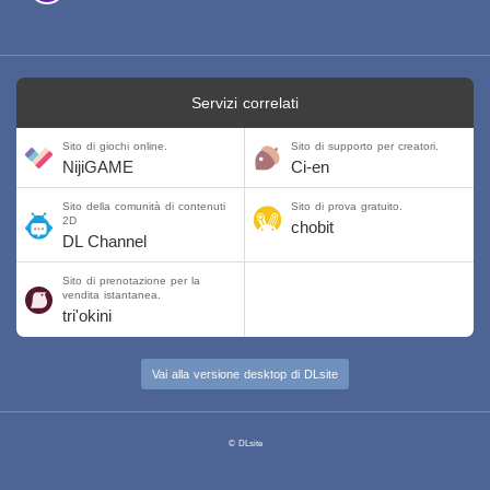
Servizi correlati
Sito di giochi online.
Sito di supporto per creatori.
NijiGAME
Ci-en
Sito della comunità di contenuti
Sito di prova gratuito.
2D
chobit
DL Channel
Sito di prenotazione per la
vendita istantanea.
tri'okini
Vai alla versione desktop di DLsite
© DLsite