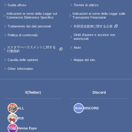
Guida all'uso
Termini di utilizzo
Indicazioni ai sensi della Legge sul
Indicazioni ai sensi della Legge sulle
Commercio Elettronico Specifico
Transazioni Finanziarie
Trattamento dei dati personali
外部送信規律に関する公表
Diritti d'autore e accessi non
Politica di conformità.
autorizzati
カスタマーハラスメントに対する
Aiuto
行動指針
Casella delle opinioni
Mappa del sito.
Other Information
X(Twitter)
Discord
ALL
DISCORD
R18
Hentai Expo