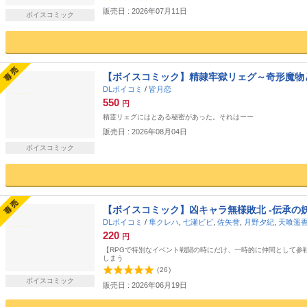
販売日 : 2026年07月11日
ボイスコミック
【ボイスコミック】精隷牢獄リェグ～奇形魔物
DLボイコミ
/
皆月恋
550
円
精霊リェグにはとある秘密があった。それはーー
販売日 : 2026年08月04日
ボイスコミック
【ボイスコミック】凶キャラ無様敗北 -伝承の
DLボイコミ
/
隼クレハ
,
七瀬ビビ
,
佐矢誉
,
月野夕紀
,
天喰遥
220
円
【RPGで特別なイベント戦闘の時にだけ、一時的に仲間として参
しまう
(
26
)
ボイスコミック
販売日 : 2026年06月19日