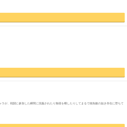
ャラが、戦闘に参加した瞬間に洗脳されたり無様を晒したりしてまるで雑魚敵の如き存在に堕ちて