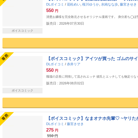
DLボイコミ
/
花杜めい
,
桜川ゆうか
,
水純なな歩
,
藤宮きせき
550
円
清楚お嬢様を完全敗北させるオリジナル漫画です。 身分差ち◯ぽ
販売日 : 2026年07月30日
ボイスコミック
【ボイスコミック】アイツが買った ゴムのサイ
DLボイコミ
/
赤井リア
550
円
職場の店長に同情して流されエッチ 彼氏とエッチしても物足りな
販売日 : 2026年08月02日
ボイスコミック
【ボイスコミック】なまオナホ先輩♡ ~ヤリ
DLボイコミ
/
藤宮きせき
275
円
550
円