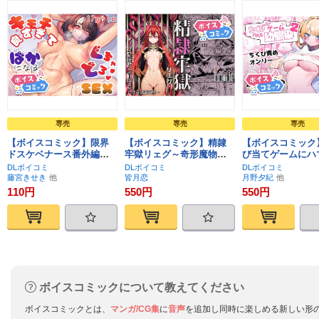
専売
専売
専売
【ボイスコミック】限界
【ボイスコミック】精隷
【ボイスコミック
ドスケベナース番外編〜
牢獄リェグ～奇形魔物と
び当てゲームにハ
梓冴の初デートが花粉症
の自慰交尾に伴う破滅願
幼馴染2
DLボイコミ
DLボイコミ
DLボイコミ
のせいで台無し!最高の
望～
藤宮きせき
皆月恋
月野夕紀
SEXへと早変わり〜
110円
550円
550円
カート
カート
カート
お気に入り
お気に入り
お
に追加
に追加
に追加
に追加
に追加
ボイスコミックについて教えてください
ボイスコミックとは、
マンガ/CG集
に
音声
を追加し同時に楽しめる新しい形