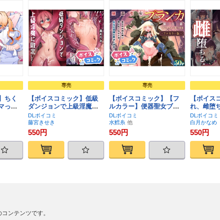
専売
専売
】ちく
【ボイスコミック】低級
【ボイスコミック】【フ
【ボイス
マった
ダンジョンで上級淫魔に
ルカラー】便器聖女ブラ
れ、雌堕
敗北して…
ンカ［第二章］～ネロア
DLボイコミ
DLボイコミ
DLボイコミ
ラスの地下聖堂～
藤宮きせき
水鱈糸
白月かなめ
550円
550円
550円
カート
カート
カー
気に入り
お気に入り
お気に入り
に追加
に追加
に追
に追加
に追加
に追加
のコンテンツです。