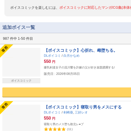
ボイスコミックを楽しむには、
ボイスコミックに対応したマンガ/CG集(本体
追加ボイス一覧
987 件中 1-50 件目
【ボイスコミック】心折れ、雌堕ちる。
DLボイコミ
/
白月かなめ
550
円
爆乳剣道女子の流川響を許嫁の父が好き放題蹂躙する!
販売日 : 2026年08月05日
ボイスコミック
【ボイスコミック】寝取り男をメスにする
DLボイコミ
/
剣崎葵
,
三好レオ
550
円
寝取り男のメス堕ち敗北レ●プ
(
11
)