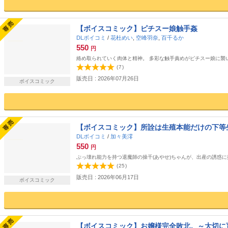
【ボイスコミック】ピチスー娘触手姦
DLボイコミ
/
花杜めい
,
空峰羽奈
,
百千るか
550
円
絡め取られていく肉体と精神。 多彩な触手責めがピチスー娘に襲い
(
7
)
販売日 : 2026年07月26日
ボイスコミック
【ボイスコミック】所詮は生殖本能だけの下等
DLボイコミ
/
加々美澪
550
円
ぶっ壊れ能力を持つ退魔師の操千(あやせ)ちゃんが、出産の誘惑
(
25
)
販売日 : 2026年06月17日
ボイスコミック
【ボイスコミック】お嬢様完全敗北。～大切に