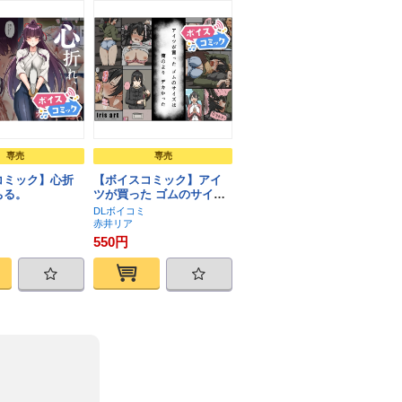
専売
専売
コミック】心折
【ボイスコミック】アイ
ちる。
ツが買った ゴムのサイズ
は 俺のより デカかった
DLボイコミ
赤井リア
550円
ト
カート
お気に入り
お気に入り
加
に追加
に追加
に追加