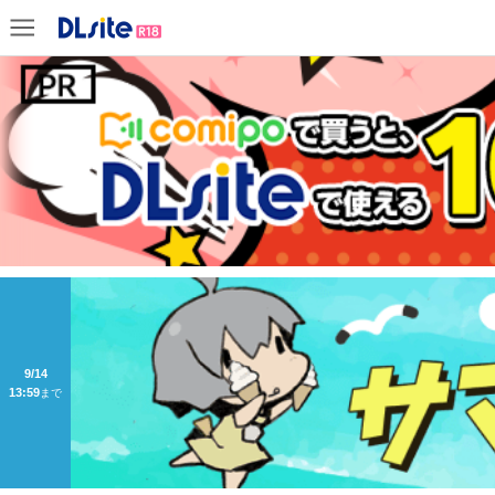
前
9/14
13:59
まで