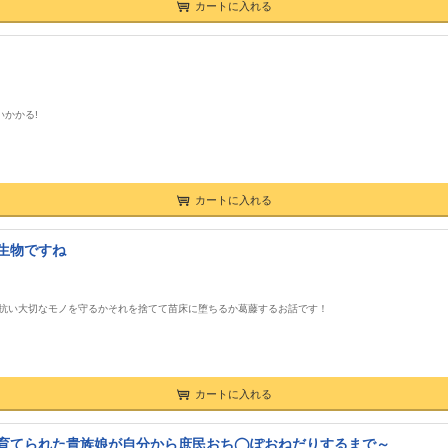
カートに入れる
かかる!
カートに入れる
生物ですね
に抗い大切なモノを守るかそれを捨てて苗床に堕ちるか葛藤するお話です！
カートに入れる
育てられた貴族娘が自分から庶民おち◯ぽおねだりするまで～