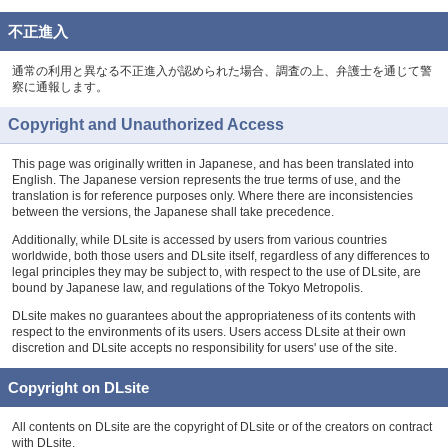
不正進入
通常の利用と異なる不正進入が認められた場合、調査の上、弁護士を通じて警
察に通報します。
Copyright and Unauthorized Access
This page was originally written in Japanese, and has been translated into
English. The Japanese version represents the true terms of use, and the
translation is for reference purposes only. Where there are inconsistencies
between the versions, the Japanese shall take precedence.
Additionally, while DLsite is accessed by users from various countries
worldwide, both those users and DLsite itself, regardless of any differences to
legal principles they may be subject to, with respect to the use of DLsite, are
bound by Japanese law, and regulations of the Tokyo Metropolis.
DLsite makes no guarantees about the appropriateness of its contents with
respect to the environments of its users. Users access DLsite at their own
discretion and DLsite accepts no responsibility for users' use of the site.
Copyright on DLsite
All contents on DLsite are the copyright of DLsite or of the creators on contract
with DLsite.