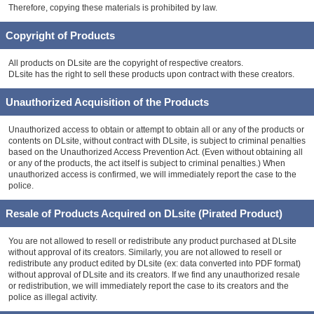
Therefore, copying these materials is prohibited by law.
Copyright of Products
All products on DLsite are the copyright of respective creators.
DLsite has the right to sell these products upon contract with these creators.
Unauthorized Acquisition of the Products
Unauthorized access to obtain or attempt to obtain all or any of the products or
contents on DLsite, without contract with DLsite, is subject to criminal penalties
based on the Unauthorized Access Prevention Act. (Even without obtaining all
or any of the products, the act itself is subject to criminal penalties.) When
unauthorized access is confirmed, we will immediately report the case to the
police.
Resale of Products Acquired on DLsite (Pirated Product)
You are not allowed to resell or redistribute any product purchased at DLsite
without approval of its creators. Similarly, you are not allowed to resell or
redistribute any product edited by DLsite (ex: data converted into PDF format)
without approval of DLsite and its creators. If we find any unauthorized resale
or redistribution, we will immediately report the case to its creators and the
police as illegal activity.