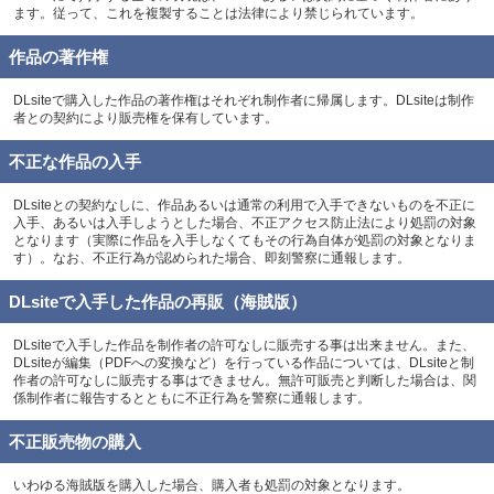
ます。従って、これを複製することは法律により禁じられています。
作品の著作権
DLsiteで購入した作品の著作権はそれぞれ制作者に帰属します。DLsiteは制作
者との契約により販売権を保有しています。
不正な作品の入手
DLsiteとの契約なしに、作品あるいは通常の利用で入手できないものを不正に
入手、あるいは入手しようとした場合、不正アクセス防止法により処罰の対象
となります（実際に作品を入手しなくてもその行為自体が処罰の対象となりま
す）。なお、不正行為が認められた場合、即刻警察に通報します。
DLsiteで入手した作品の再販（海賊版）
DLsiteで入手した作品を制作者の許可なしに販売する事は出来ません。また、
DLsiteが編集（PDFへの変換など）を行っている作品については、DLsiteと制
作者の許可なしに販売する事はできません。無許可販売と判断した場合は、関
係制作者に報告するとともに不正行為を警察に通報します。
不正販売物の購入
いわゆる海賊版を購入した場合、購入者も処罰の対象となります。