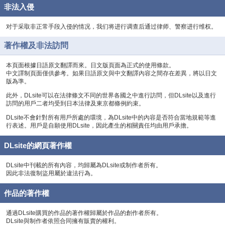
非法入侵
对于采取非正常手段入侵的情况，我们将进行调查后通过律师、警察进行维权。
著作權及非法訪問
本頁面根據日語原文翻譯而來。日文版頁面為正式的使用條款。
中文譯制頁面僅供參考。如果日語原文與中文翻譯內容之間存在差異，將以日文
版為準。
此外，DLsite可以在法律條文不同的世界各國之中進行訪問，但DLsite以及進行
訪問的用戶二者均受到日本法律及東京都條例約束。
DLsite不會針對所有用戶所處的環境，為DLsite中的內容是否符合當地規範等進
行表述。用戶是自願使用DLsite，因此產生的相關責任均由用戶承擔。
DLsite的網頁著作權
DLsite中刊載的所有內容，均歸屬為DLsite或制作者所有。
因此非法復制盜用屬於違法行為。
作品的著作權
通過DLsite購買的作品的著作權歸屬於作品的創作者所有。
DLsite與制作者依照合同擁有販賣的權利。