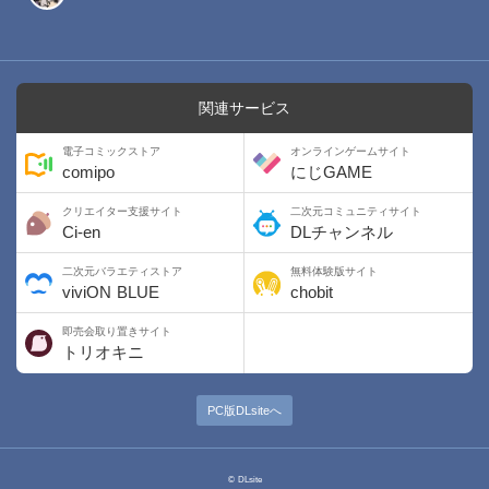
関連サービス
電子コミックストア
オンラインゲームサイト
comipo
にじGAME
クリエイター支援サイト
二次元コミュニティサイト
Ci-en
DLチャンネル
二次元バラエティストア
無料体験版サイト
viviON BLUE
chobit
即売会取り置きサイト
トリオキニ
PC版DLsiteへ
© DLsite