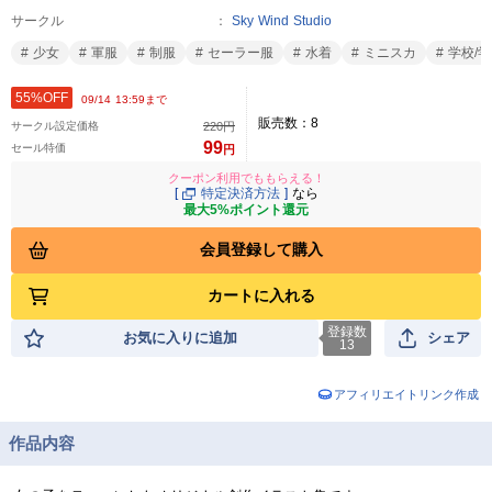
サークル
Sky Wind Studio
少女
軍服
制服
セーラー服
水着
ミニスカ
学校/
55%OFF
09/14 13:59まで
販売数：
8
サークル設定価格
220
円
99
セール特価
円
クーポン利用でももらえる！
[
特定決済方法
]
なら
最大5%ポイント還元
会員登録して購入
カートに入れる
登録数
お気に入りに追加
シェア
13
アフィリエイトリンク作成
作品内容