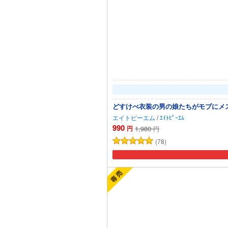
どすけべ衣装の男の娘たちがモブにメ
エイトピーエム
/
ｴｲﾄﾋﾟｰｴﾑ
990
円
1,980
円
(78)