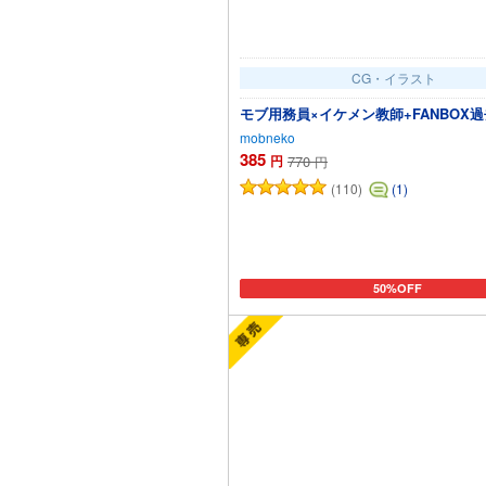
CG・イラスト
モブ用務員×イケメン教師+FANBOX
mobneko
385
円
770
円
(110)
(1)
50%OFF
カートに追加