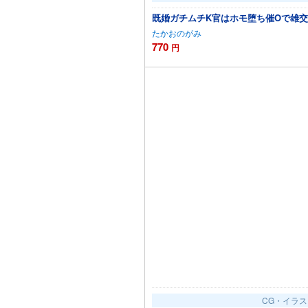
既婚ガチムチK官はホモ堕ち催Oで雄
たかおのがみ
770
円
カートに追加
CG・イラス