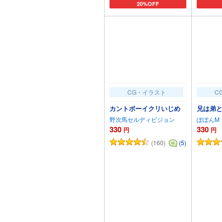
20%OFF
カートに追加
CG・イラスト
C
カントボーイクリいじめ
兄は弟と
野次馬セルディビジョン
ぽぽんM
330
330
円
円
(160)
(5)