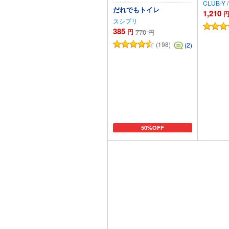
CLUB-Y
/
だれでもトイレ
1,210
スシプリ
385
円
770
円
(198)
(2)
50%OFF
カートに追加
カー