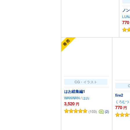
ノン
LUN
770
カートに追加
CG・イラスト
はお総集編1
fire2
WANWAN
/
はお
くろむつ
3,520
円
770
円
(103)
(2)