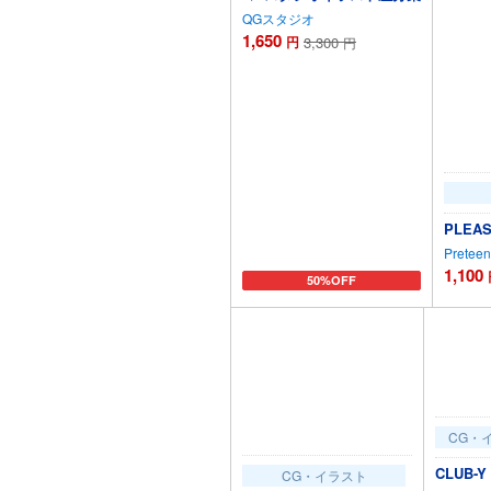
QGスタジオ
1,650
円
3,300
円
PLE
Preteen
1,100
50%OFF
カートに追加
CG・
CLUB-Y 
CG・イラスト