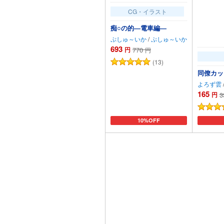
CG・イラスト
痴○の的―電車編―
ぷしゅ～いか
/
ぷしゅ～いか
693
円
770
円
(13)
同僚カッ
よろず雲
165
円
3
10%OFF
カートに追加