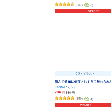
(257)
(2)
50%OFF
カートに追加
CG・イラスト
病んでる弟に依存されすぎて離れられな
KANNA
/
カンナ
704
円
880
円
(150)
(8)
20%OFF
カートに追加