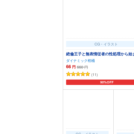
CG・イラスト
絶倫王子と無表情従者の性処理から始
ダイナミック棺桶
66
円
660
円
(11)
90%OFF
カートに追加
CG・イラスト