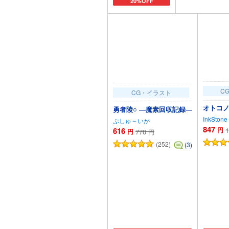
20%OFF
カートに追加
カート
C
CG・イラスト
オトコノ
勇者陵○ ―魔素回収記録―
InkStone
ぷしゅ～いか
847
616
円
1
円
770
円
(252)
(3)