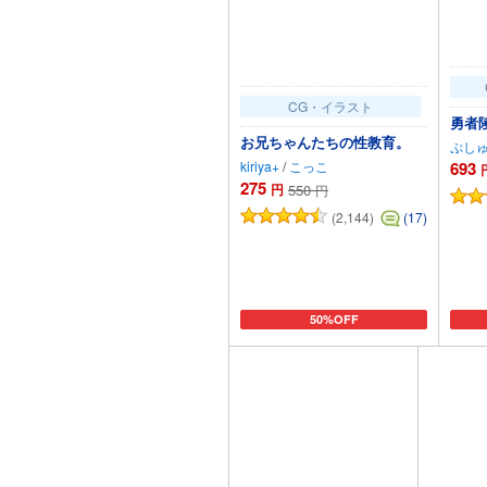
CG・イラスト
勇者
お兄ちゃんたちの性教育。
ぷし
kiriya+
/
こっこ
693
275
円
550
円
(2,144)
(17)
50%OFF
カートに追加