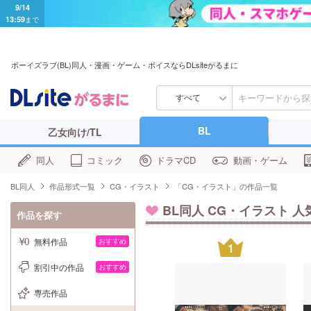
9/14
13:59
まで
ボーイズラブ(BL)同人・漫画・ゲーム・ボイスならDLsiteがるまに
すべて
BL
乙女向け/TL
同人
コミック
ドラマCD
動画・ゲーム
BL同人
作品形式一覧
CG・イラスト
「CG・イラスト」の作品一覧
BL同人 CG・イラスト 人
作品を探す
無料作品
おすすめ
1
割引中の作品
おすすめ
専売作品