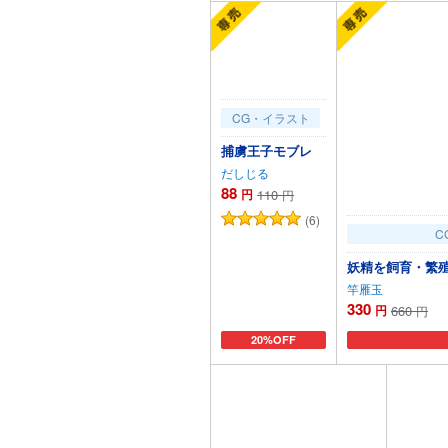
CG・イラスト
捕虜王子モブレ
だしじる
88
円
110
円
(6)
C
妖精を飼育・繁
竿雁玉
330
円
660
円
20%OFF
カートに追加