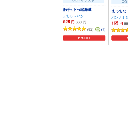
CG
触手×下っ端海賊
えっちな
ぷしゅ～いか
パンノミ
528
円
660
円
165
円
33
(82)
(1)
20%OFF
カートに追加
カ