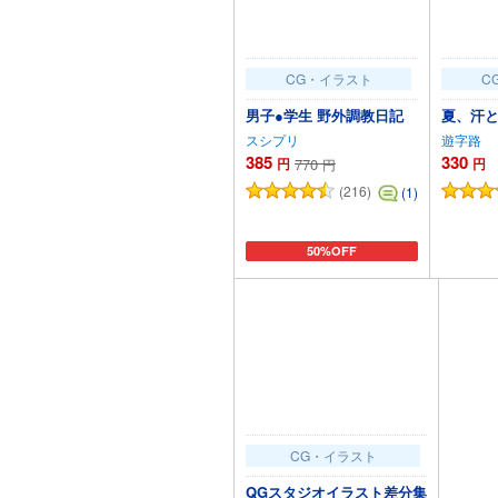
CG・イラスト
C
男子●学生 野外調教日記
夏、汗
スシプリ
遊字路
385
330
円
770
円
円
(216)
(1)
50%OFF
カートに追加
CG・イラスト
QGスタジオイラスト差分集