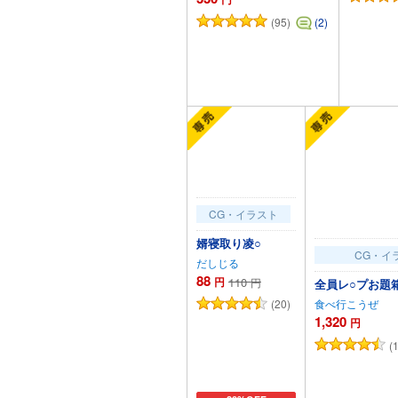
(95)
(2)
カートに追加
カー
CG・イラスト
婿寝取り凌○
CG・イ
だしじる
88
円
110
円
全員レ○プお題箱ま
(20)
食べ行こうぜ
1,320
円
(