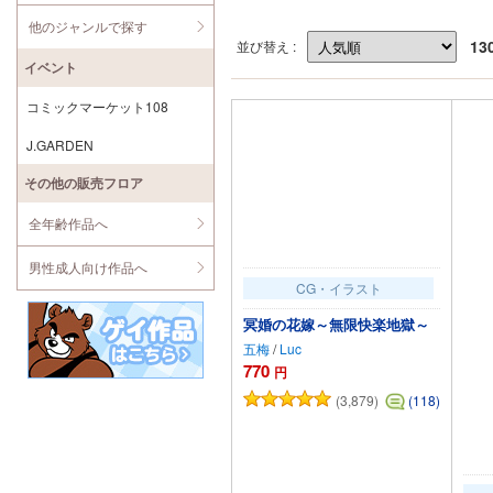
他のジャンルで探す
13
並び替え :
イベント
コミックマーケット108
J.GARDEN
その他の販売フロア
全年齢作品へ
男性成人向け作品へ
CG・イラスト
冥婚の花嫁～無限快楽地獄～
五梅
/
Luc
770
円
(3,879)
(118)