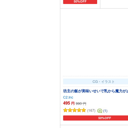
50%OFF
カートに追加
カー
CG・イラスト
坊主の飯が美味いせいで乳から魔力が止
C2.Inc
495
円
990
円
(167)
(1)
50%OFF
カートに追加