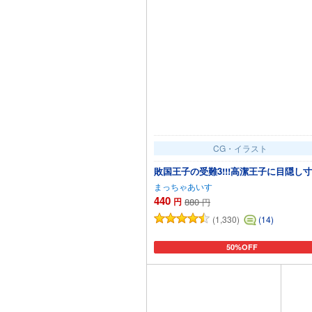
CG・イラスト
敗国王子の受難3!!!高潔王子に目隠し
まっちゃあいす
440
円
880
円
(1,330)
(14)
50%OFF
カートに追加