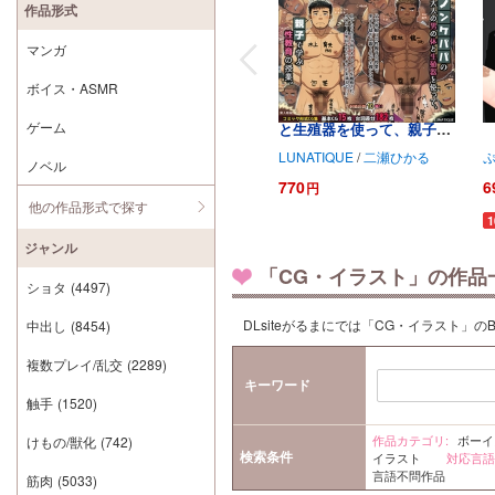
作品形式
マンガ
CG・イラスト
ボイス・ASMR
ノンケパパの大人の男の体
ゲーム
と生殖器を使って、親子で
学ぶ性教育の授業。
LUNATIQUE
/
二瀬ひかる
ノベル
770
6
円
他の作品形式で探す
ジャンル
「CG・イラスト」の作品
ショタ
(4497)
DLsiteがるまにでは「CG・イラスト」
中出し
(8454)
複数プレイ/乱交
(2289)
キーワード
触手
(1520)
作品カテゴリ:
ボーイ
けもの/獣化
(742)
検索条件
イラスト
対応言語
言語不問作品
筋肉
(5033)