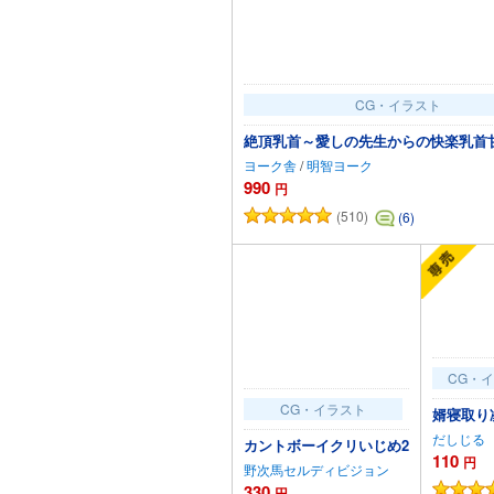
CG・イラスト
絶頂乳首～愛しの先生からの快楽乳首
ヨーク舎
/
明智ヨーク
990
円
(510)
(6)
カートに追加
CG・
CG・イラスト
婿寝取り
だしじる
カントボーイクリいじめ2
110
円
野次馬セルディビジョン
330
円