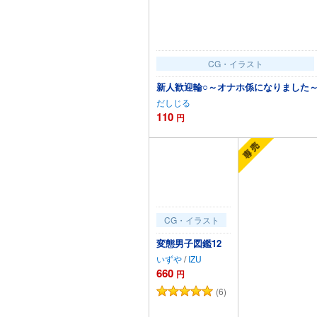
CG・イラスト
新人歓迎輪○～オナホ係になりました
だしじる
110
円
カートに追加
CG・イラスト
変態男子図鑑12
いずや
/
IZU
660
円
(6)