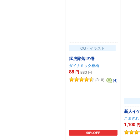
CG・イラスト
猛虎陥落!の巻
ダイナミック棺桶
88
円
880
円
(310)
(4)
新人イケ
こまぎれ
1,100
90%OFF
カートに追加