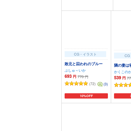
カートに追加
CG・イラスト
CG
敗北と囚われのブルー
隣の妻は
ぷしゅ～いか
かくこの
693
円
770
円
539
円
77
(72)
(3)
10%OFF
カートに追加
カ