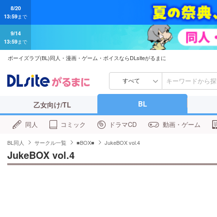
8/20
13:59
まで
9/14
13:59
まで
ボーイズラブ(BL)同人・漫画・ゲーム・ボイスならDLsiteがるまに
すべて
BL
乙女向け/TL
同人
コミック
ドラマCD
動画・ゲーム
BL同人
サークル一覧
■BOX■
JukeBOX vol.4
JukeBOX vol.4