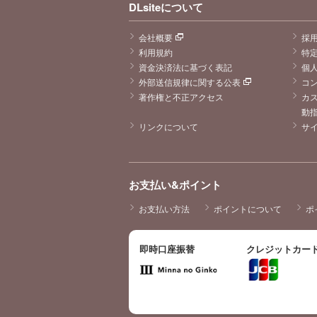
DLsiteについて
会社概要
採
利用規約
特
資金決済法に基づく表記
個
外部送信規律に関する公表
コ
著作権と不正アクセス
カ
動
リンクについて
サ
お支払い&ポイント
お支払い方法
ポイントについて
ポ
即時口座振替
クレジットカー