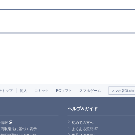
合トップ
同人
コミック
PCソフト
スマホゲーム
スマホ版DLsite
ヘルプ&ガイド
用情報
初めての方へ
定商取引法に基づく表示
よくある質問
人情報の取扱いについて
作品リクエスト