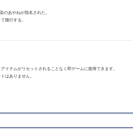
馴染のあやねが指名された。
して随行する。
・アイテムがリセットされることなく即ゲームに復帰できます。
ントはありません。
。