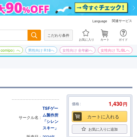
関連サービス
Language
こだわり条件
検索
お気に入り
カート
ガイド
omipo）へ
男性向け R18へ
女性向け 全年齢へ
女性向け TL/BLへ
1,430
価格
円
TSFゲー
ム製作所
カートに入れる
サークル名
「シレン
スキー」
お気に入りに追加
販売日
2024年