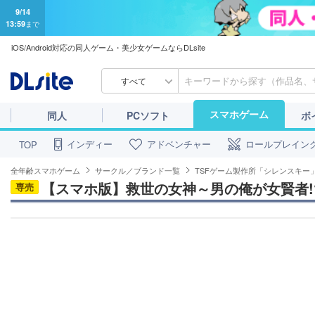
9/14
13:59
まで
iOS/Android対応の同人ゲーム・美少女ゲームならDLsite
すべて
スマホゲーム
同人
PCソフト
ボ
インディー
アドベンチャー
ロールプレイン
TOP
全年齢スマホゲーム
サークル／ブランド一覧
TSFゲーム製作所「シレンスキー
【スマホ版】救世の女神～男の俺が女賢者!
専売