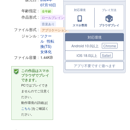
07月10日
年齢指定
対応環境
プレイ方法
全年齢
作品形式
ロールプレイング
音楽あり
スマホ専用
ブラウザプレイ
ファイル形式
アプリケーション
ジャンル
ツクー
対応環境
ル
性転
Android 10.0以上
Chrome
換(TS)
女体化
iOS 18.0以上
Safari
ファイル容量
1.44KB
アプリ不要ですぐ遊べます
この作品はスマホ
ブラウザでプレイ
できます。
PCではプレイでき
ませんのでご注意く
ださい。
動作環境の詳細は[
こちら
]をご確認く
ださい。