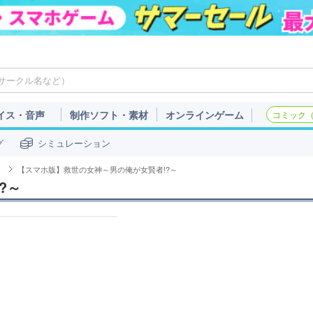
イス・音声
制作ソフト・素材
オンラインゲーム
コミック（c
グ
シミュレーション
」
【スマホ版】救世の女神～男の俺が女賢者!?～
?～