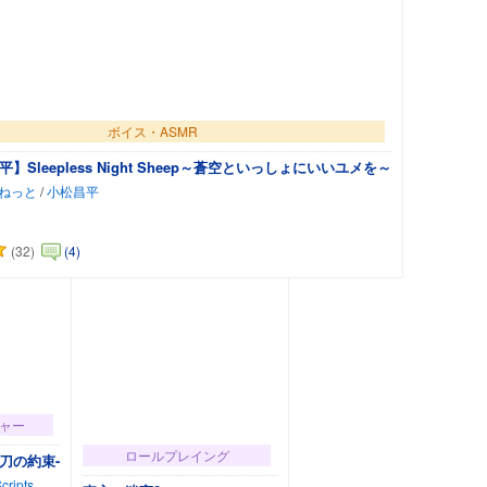
ボイス・ASMR
平】Sleepless Night Sheep～蒼空といっしょにいいユメを～
ねっと
/
小松昌平
(32)
(4)
カートに追加
ャー
ロールプレイング
妖刀の約束-
ripts