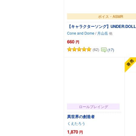
ボイス・ASMR
【キャラクターソング】UNDER:DOL
Cone and Dome
/
月山岳
660
円
(62)
(17)
カートに追加
ロールプレイング
異世界の創造者
くえたろう
1,870
円