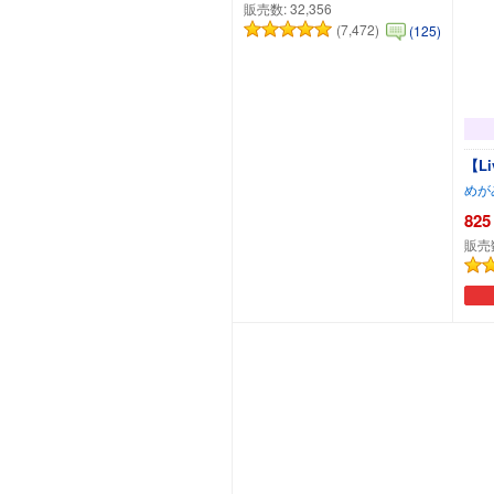
販売数:
32,356
(7,472)
(125)
めが
825
販売
カートに追加