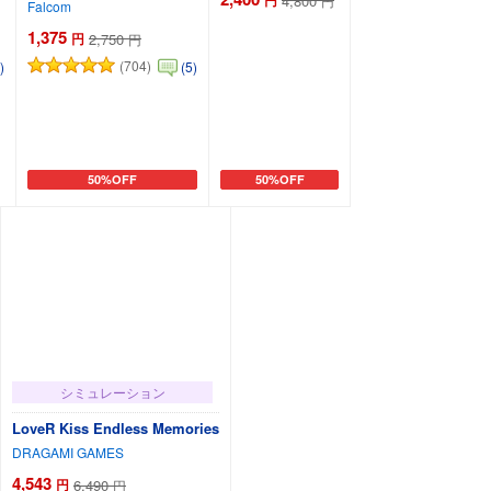
4,800
円
Falcom
1,375
円
2,750
円
(704)
)
(5)
50%OFF
50%OFF
カートに追加
カートに追加
シミュレーション
LoveR Kiss Endless Memories
DRAGAMI GAMES
4,543
円
6,490
円