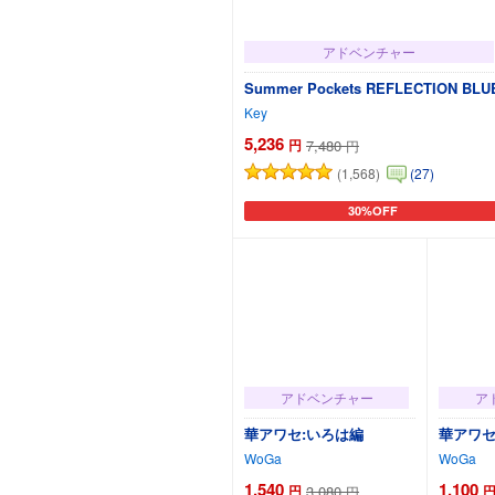
アドベンチャー
Summer Pockets REFLECTION BLU
Key
5,236
円
7,480
円
(1,568)
(27)
30%OFF
カートに追加
アドベンチャー
ア
華アワセ:いろは編
華アワセ
WoGa
WoGa
1,540
1,100
円
3,080
円