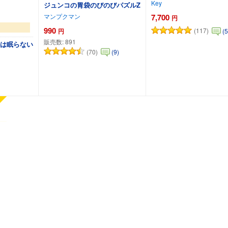
Key
ジュンコの胃袋のびのびパズルZ
7,700
マンプクマン
円
990
(117)
(5
円
販売数:
891
Lは眠らない
(70)
(9)
カートに追加
カートに追加