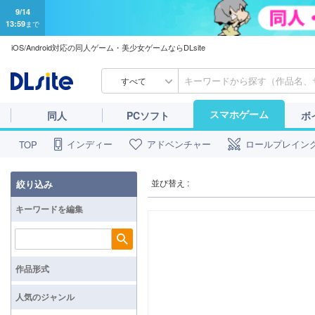
9/14
13:59
まで
iOS/Android対応の同人ゲーム・美少女ゲームならDLsite
すべて
スマホゲーム
同人
PCソフト
ボ
インディー
アドベンチャー
ロールプレイン
TOP
並び替え :
絞り込み
キーワードを編集
検索
作品形式
人気のジャンル