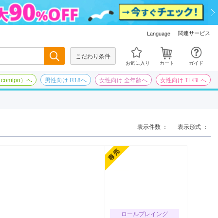
関連サービス
Language
こだわり条件
検索
お気に入り
カート
ガイド
omipo）へ
男性向け R18へ
女性向け 全年齢へ
女性向け TL/BLへ
表示件数 ：
表示形式 ：
ロールプレイング