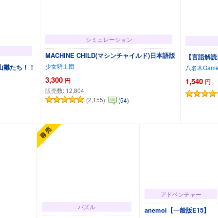
シミュレーション
MACHINE CHILD(マシンチャイルド)日本語版
【言語解読ホ
少女騎士団
山雛たち！！
八名木Game
3,300
円
1,540
円
販売数:
12,804
(2,155)
(54)
カートに追加
アドベンチャー
パズル
anemoi【一般版E15】