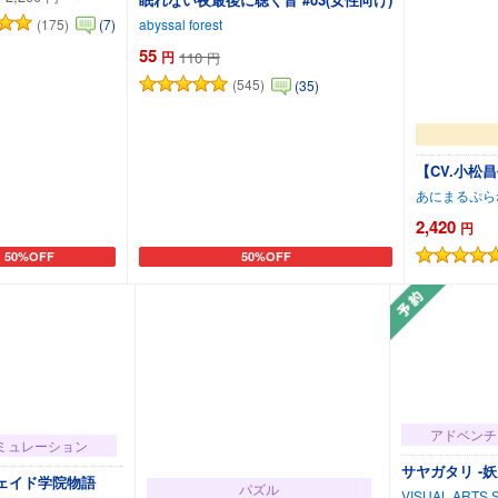
(175)
abyssal forest
(7)
55
円
110
円
(545)
(35)
【CV.小松昌
あにまるぷら
2,420
円
50%OFF
50%OFF
カートに追加
カートに追加
アドベンチ
ミュレーション
サヤガタリ -
ェイド学院物語
パズル
VISUAL ARTS Sc