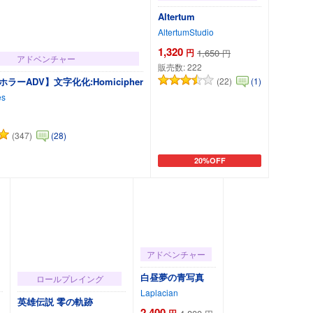
Altertum
AltertumStudio
1,320
円
1,650
円
アドベンチャー
販売数:
222
(22)
ラーADV】文字化化:Homicipher
(1)
s
(347)
(28)
20%OFF
カートに追加
カートに追加
アドベンチャー
白昼夢の青写真
ロールプレイング
Laplacian
英雄伝説 零の軌跡
2,400
円