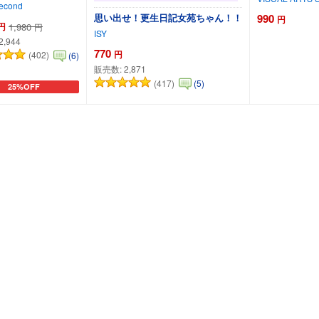
Second
990
思い出せ！更生日記女苑ちゃん！！
円
円
1,980
円
ISY
2,944
770
円
(402)
(6)
販売数:
2,871
(417)
(5)
25%OFF
カートに追加
カートに追加
カートに