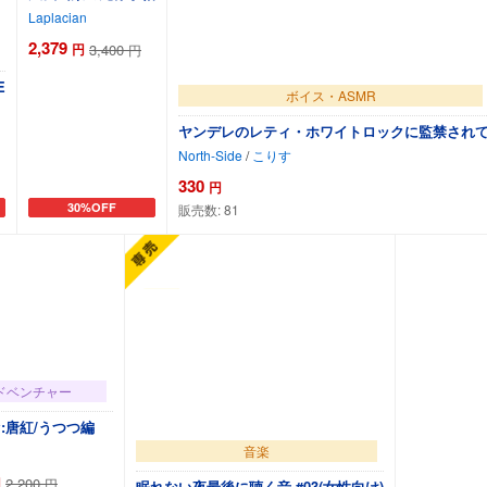
Laplacian
2,379
円
3,400
円
E
ボイス・ASMR
ヤンデレのレティ・ホワイトロックに監禁され
North-Side
/
こりす
330
円
30%OFF
販売数:
81
カートに追加
カートに追加
ドベンチャー
:唐紅/うつつ編
音楽
円
2,200
円
眠れない夜最後に聴く音 #03(女性向け)