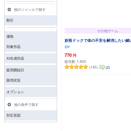
他のジャンルで探す
割引
その他ゲーム
価格
妖怪ドックで体の不安を解消したい鍵
対象作品
ISY
770
円
AI生成作品
販売数:
1,903
(145)
(2)
カートに追加
販売開始日
販売状況
オプション
他の条件で探す
対応言語