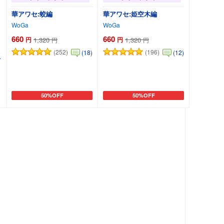
華アワセ:蛟編
華アワセ:姫空木編
WoGa
WoGa
660
660
円
1,320
円
1,320
円
円
(252)
(196)
(18)
(12)
て
50%OFF
50%OFF
カートに追加
カートに追加