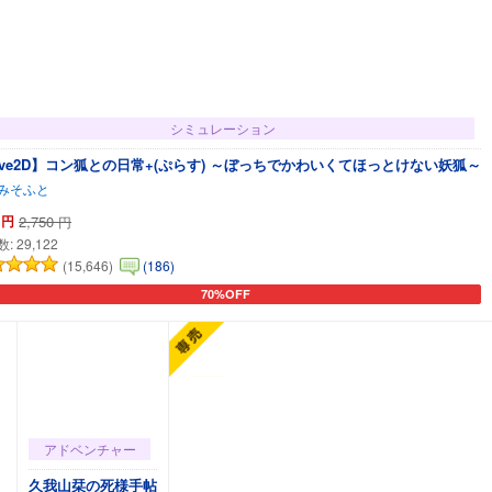
シミュレーション
【Live2D】コン狐との日常+(ぷらす) ～ぼっちでかわいくてほっとけない妖狐～
みそふと
円
2,750
円
数:
29,122
(15,646)
(186)
70%OFF
カートに追加
アドベンチャー
久我山栞の死様手帖