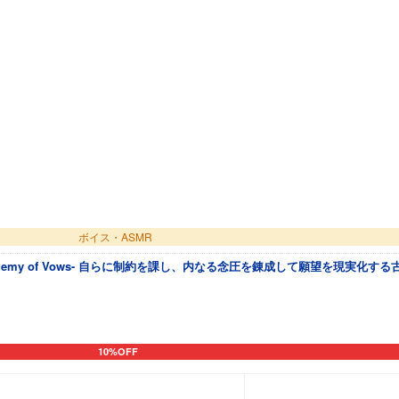
ボイス・ASMR
Alchemy of Vows- 自らに制約を課し、内なる念圧を錬成して願望を現実化す
10%OFF
カートに追加