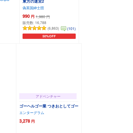
東方の迷宮2
偽英国紳士団
990
円
1,980
円
販売数:
16,788
(6,863)
(101)
50%OFF
追加
カートに追加
アドベンチャー
ゴーヘルゴー業 つきおとしてゴー
エンターグラム
3,278
円