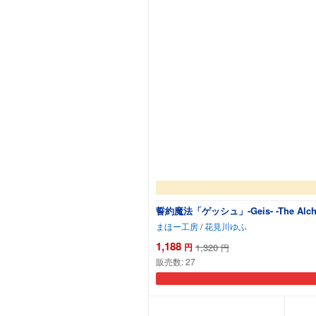
誓約魔法「ゲッシュ」-Geis- -The 
まほー工房
/
花見川ゆふ
1,188
円
1,320
円
販売数:
27