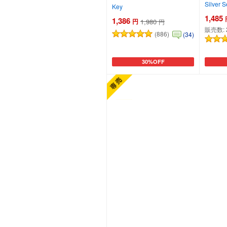
Silver 
Key
1,485
1,386
円
1,980
円
販売数:
(886)
(34)
30%OFF
カートに追加