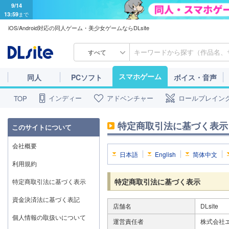
9/14
13:59
まで
iOS/Android対応の同人ゲーム・美少女ゲームならDLsite
すべて
スマホゲーム
同人
PCソフト
ボイス・音声
インディー
アドベンチャー
ロールプレイン
TOP
特定商取引法に基づく表示
このサイトについて
会社概要
日本語
English
简体中文
利用規約
特定商取引法に基づく表示
特定商取引法に基づく表示
資金決済法に基づく表記
店舗名
DLsite
個人情報の取扱いについて
運営責任者
株式会社エ