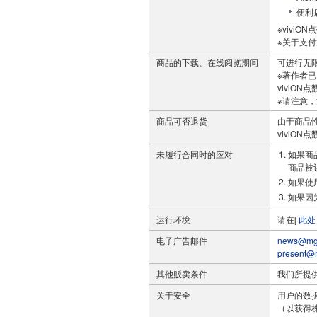
便利
※viviO
※关于支
商品的下载、在线阅览期间
可进行无
※著作者
viviO
※请注意，
商品可否退货
由于商品
viviO
未履行合同时的应对
如果商
商品被
如果使
如果因
运行环境
请在[
此处
电子广告邮件
news@mg.
present@m
其他贩卖条件
我们所提
关于安全
用户的数据
（以获得株式