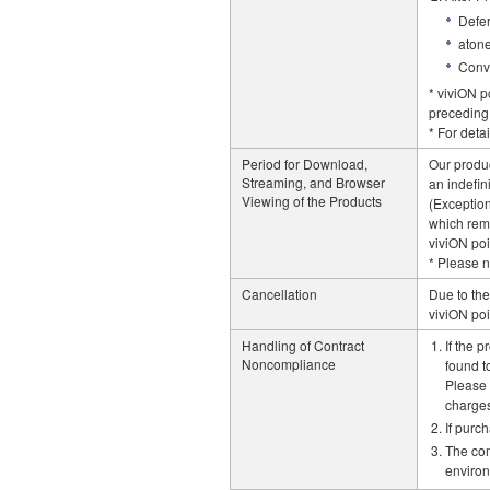
Defer
atone
Conve
* viviON 
preceding
* For deta
Period for Download,
Our produc
Streaming, and Browser
an indefini
Viewing of the Products
(Exception
which rem
viviON poi
* Please no
Cancellation
Due to the
viviON po
Handling of Contract
If the 
Noncompliance
found t
Please 
charges
If purc
The com
enviro