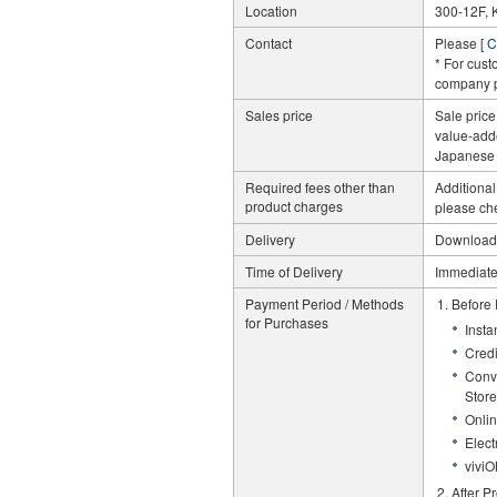
Location
300-12F, 
Contact
Please [
C
* For cust
company ph
Sales price
Sale price
value-adde
Japanese c
Required fees other than
Additional
product charges
please ch
Delivery
Download,
Time of Delivery
Immediate
Payment Period / Methods
Before
for Purchases
Insta
Credi
Conve
Store
Onlin
Elect
viviO
After P