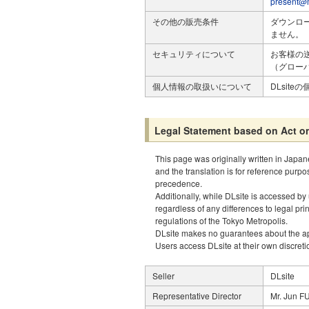
present@m
その他の販売条件
ダウンロ
ません。
セキュリティについて
お客様の
（グロー
個人情報の取扱いについて
DLsit
Legal Statement based on Act o
This page was originally written in Japan
and the translation is for reference purp
precedence.
Additionally, while DLsite is accessed by
regardless of any differences to legal pr
regulations of the Tokyo Metropolis.
DLsite makes no guarantees about the appr
Users access DLsite at their own discretio
Seller
DLsite
Representative Director
Mr. Jun FU