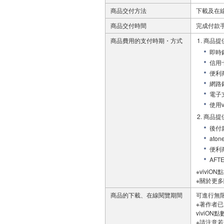
商品交付方法
下載及在
商品交付時間
完成付款
商品費用的支付時期・方式
商品提
即時銀
信用
便利商店
網路
電子支
使用v
商品提
後付
at
便利
AF
※viviO
※關於更
商品的下載、在線閱覽期間
可進行無
※著作者
viviO
※請注意若