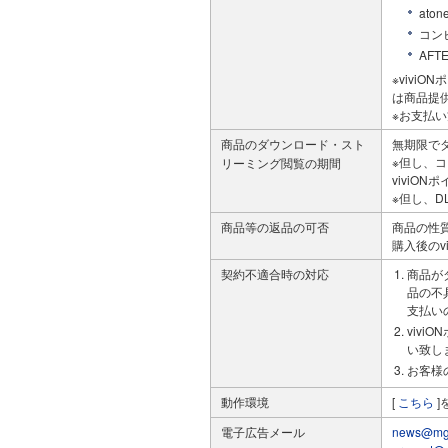
at
コン
AF
※vivi
は商品提
※お支払
商品のダウンロード・スト
無期限で
※但し、
リーミング閲覧の期間
viviO
※但し、D
商品等の返品の可否
商品の性
購入後のv
契約不適合時の対応
商品が
品の不
支払い
viv
い致し
お客様
動作環境
[
こちら
]
電子広告メール
news@mg.