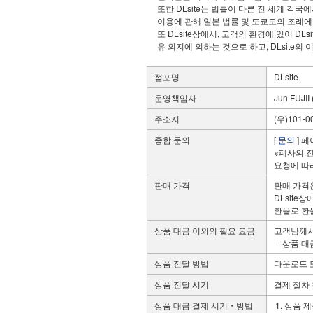
또한 DLsite는 법률이 다른 전 세계 각국에
이용에 관해 일본 법률 및 도쿄도의 조례에
또 DLsite상에서, 고객의 환경에 있어 D
유 의지에 의하는 것으로 하고, DLsite
점포명
DLsite
운영책임자
Jun FUJII 
주소지
(우)101
종합 문의
[
문의
] 
※폐사의 
요청에 따
판매 가격
판매 가격
DLsit
환율로 환
상품 대금 이외의 필요 요금
고객님께서
「상품 대
상품 전달 방법
다운로드 
상품 전달 시기
결제 절차 
상품 대금 결제 시기・방법
상품 제