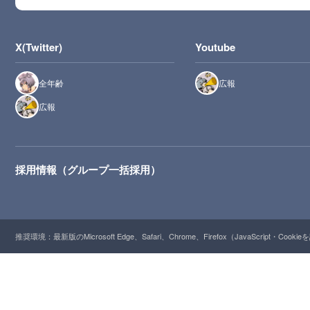
X(Twitter)
Youtube
全年齢
広報
広報
採用情報（グループ一括採用）
推奨環境：最新版のMicrosoft Edge、Safari、Chrome、Firefox（JavaScript・Cooki