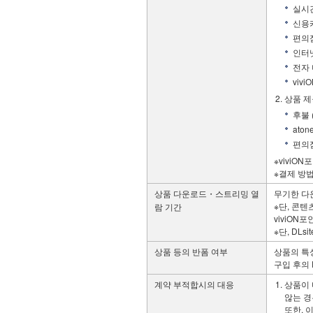
실시간
신용카
편의점
인터넷
전자 머
viv
상품 제
후불 
ato
편의점
※viviO
※결제 방법
상품 다운로드・스트리밍 열
무기한 다운
※단, 콘
람 기간
viviON
※단, DL
상품 등의 반폼 여부
상품의 특성
구입 후의 
계약 부적합시의 대응
상품이 
않는 경
또한, 