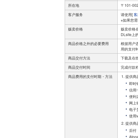
所在地
〒101-
客户服务
请使用[
客
※如果您
贩卖价格
贩卖价格
DLsit
商品价格之外的必要费用
根据用户
用的支付
商品交付方法
下载及在
商品交付时间
完成付款
商品费用的支付时期・方法
提供商
即时银
信用
便利店预
网上
电子货
使用v
提供商
后付
At