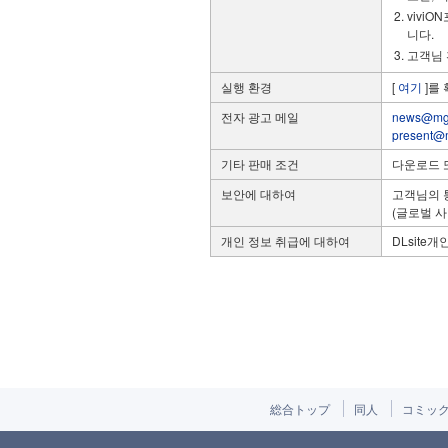
vivi
니다.
고객님 
실행 환경
[
여기
]를
전자 광고 메일
news@mg.
present@m
기타 판매 조건
다운로드 
보안에 대하여
고객님의 
(글로벌 
개인 정보 취급에 대하여
DLsite
総合トップ
同人
コミッ