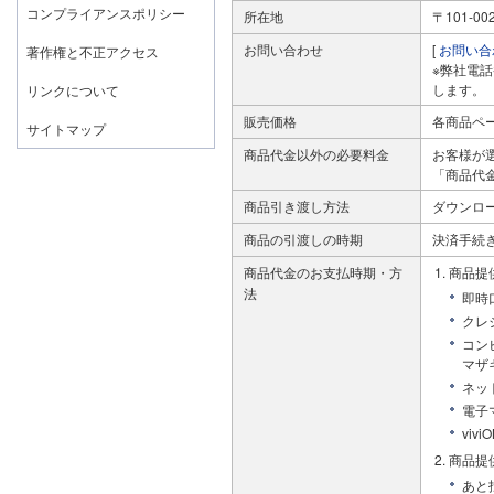
コンプライアンスポリシー
所在地
〒101-
お問い合わせ
[
お問い合
著作権と不正アクセス
※弊社電
します。
リンクについて
販売価格
各商品ペ
サイトマップ
商品代金以外の必要料金
お客様が
「商品代
商品引き渡し方法
ダウンロ
商品の引渡しの時期
決済手続
商品代金のお支払時期・方
商品提
法
即時
クレ
コン
マザ
ネッ
電子
viv
商品提
あと