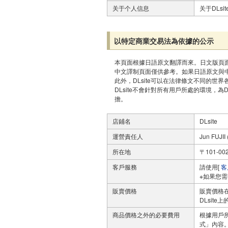
关于个人信息
关于DLs
以特定商業交易法為依據的公示
本頁面根據日語原文翻譯而來。日文版頁
中文譯制頁面僅供參考。如果日語原文與
此外，DLsite可以在法律條文不同的世
DLsite不會針對所有用戶所處的環境，為
擔。
店鋪名
DLsite
運營責任人
Jun FUJII 
所在地
〒101-
客戶服務
請使用[
客
※如果您
販賣價格
販賣價格
DLsit
商品價格之外的必要費用
根據用戶
式」內容