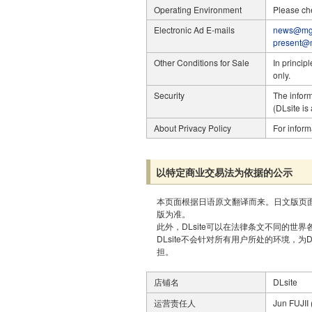
Operating Environment
Please ch
Electronic Ad E-mails
news@mg.
present@m
Other Conditions for Sale
In princip
only.
Security
The infor
(DLsite is
About Privacy Policy
For inform
以特定商业交易法为依据的公示
本页面根据日语原文翻译而来。日文版页
版为准。
此外，DLsite可以在法律条文不同的世
DLsite不会针对所有用户所处的环境，为
担。
店铺名
DLsite
运营责任人
Jun FUJII 