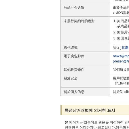
商品可否退貨
由於產品
viviO
未履行契約時的應對
如商品
或商品
如使用
如因為
操作環境
請從[
此處
電子廣告郵件
news@mg.
present@m
其他販賣條件
我們所提
關於安全
用戶的數據
（以獲得株式
關於個人信息
關於DLs
특정상거래법에 의거한 표시
본 페이지는 일본어로 원문을 작성하여 번
번역판은 어디까지나 참고입니다.원문과 