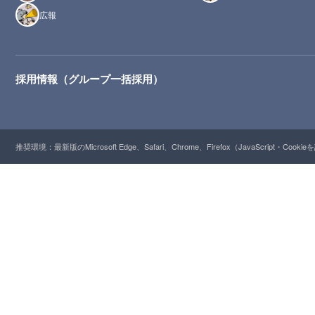
広報
採用情報（グループ一括採用）
推奨環境：最新版のMicrosoft Edge、Safari、Chrome、Firefox（JavaScript・Cooki