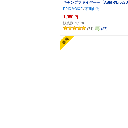
キャンプファイヤー～【ASMR/Live2
EPIC VOICE
/
石川由依
1,980
円
販売数:
1,178
(74)
(27)