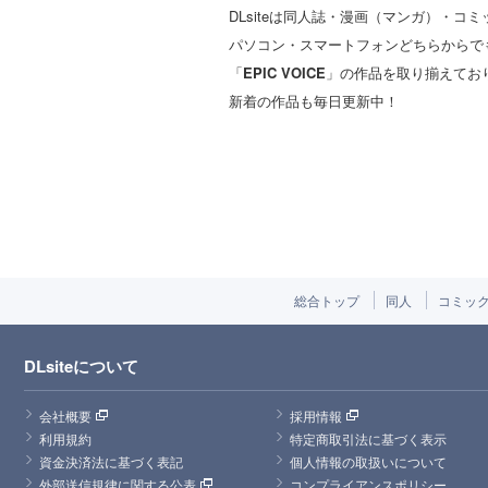
DLsiteは同人誌・漫画（マンガ）・
パソコン・スマートフォンどちらからで
「
EPIC VOICE
」の作品を取り揃えてお
新着の作品も毎日更新中！
総合トップ
同人
コミッ
DLsiteについて
会社概要
採用情報
利用規約
特定商取引法に基づく表示
資金決済法に基づく表記
個人情報の取扱いについて
外部送信規律に関する公表
コンプライアンスポリシー