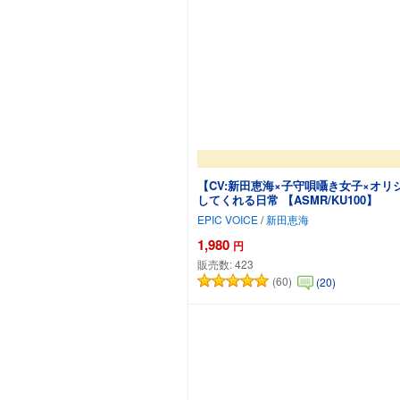
【CV:新田恵海×子守唄囁き女子×オ
してくれる日常 【ASMR/KU100】
EPIC VOICE
/
新田恵海
1,980
円
販売数:
423
(60)
(20)