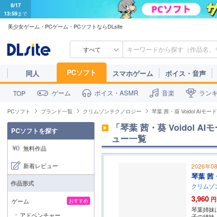
8/17
13:59
まで
美少女ゲーム・PCゲーム・PCソフトならDLsite
すべて
PCソフト
同人
スマホゲーム
ボイス・音声
ゲーム
ボイス・ASMR
音楽
ラン
TOP
PCソフト
ブランド一覧
クリムゾンテクノロジー
琴葉 茜・葵 Voidol AI
「琴葉 茜・葵 Voidol 
PCソフトを探す
ュー一覧
無料作品
新着レビュー
2026年0
琴葉 茜
作品形式
クリムゾ
3,960
円
ゲーム
おすすめ
琴葉姉妹
アドベンチャー
子の姉妹