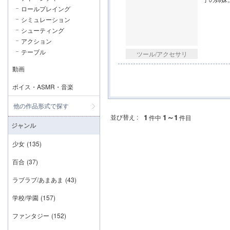
ロールプレイング
シミュレーション
シューティング
アクション
テーブル
ツール/アクセサリ
動画
ボイス・ASMR・音楽
他の作品形式で探す
1
1～1
並び替え :
件中
件目
ジャンル
少女
(135)
百合
(37)
ラブラブ/あまあま
(43)
学校/学園
(157)
ファンタジー
(152)