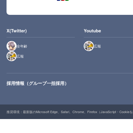
X(Twitter)
Youtube
全年齢
広報
広報
採用情報（グループ一括採用）
推奨環境：最新版のMicrosoft Edge、Safari、Chrome、Firefox（JavaScript・Cooki