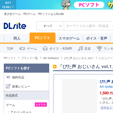
8/17
13:59
まで
美少女ゲーム・PCゲーム・PCソフトならDLsite
すべて
PCソフト
同人
スマホゲーム
ボイス・音声
ゲーム
ボイス・ASMR
音楽
ラン
TOP
PCソフト
ブランド一覧
AH-Software
ぴた声 おじいさん vol.1
レビュー一
「ぴた声 おじいさん vol.1
PCソフトを探す
無料作品
ぴた声 お
新着レビュー
AH-Softw
1,500
円
作品形式
「ぴた声
いさん」
ゲーム
おすすめ
音声あり
アドベンチャー