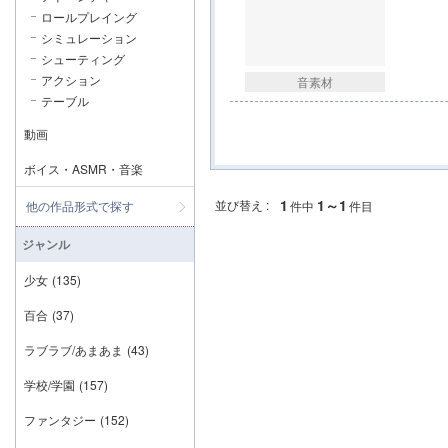
ロールプレイング
シミュレーション
シューティング
アクション
音素材
テーブル
動画
ボイス・ASMR・音楽
1
1～1
並び替え :
他の作品形式で探す
件中
件目
ジャンル
少女
(135)
百合
(37)
ラブラブ/あまあま
(43)
学校/学園
(157)
ファンタジー
(152)