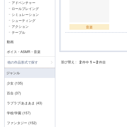
アドベンチャー
ロールプレイング
シミュレーション
シューティング
アクション
音楽
テーブル
動画
ボイス・ASMR・音楽
2
1～2
並び替え :
他の作品形式で探す
件中
件目
ジャンル
少女
(135)
百合
(37)
ラブラブ/あまあま
(43)
学校/学園
(157)
ファンタジー
(152)