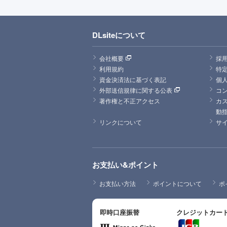
DLsiteについて
会社概要
採
利用規約
特
資金決済法に基づく表記
個
外部送信規律に関する公表
コ
著作権と不正アクセス
カ
動
リンクについて
サ
お支払い&ポイント
お支払い方法
ポイントについて
ポ
即時口座振替
クレジットカー