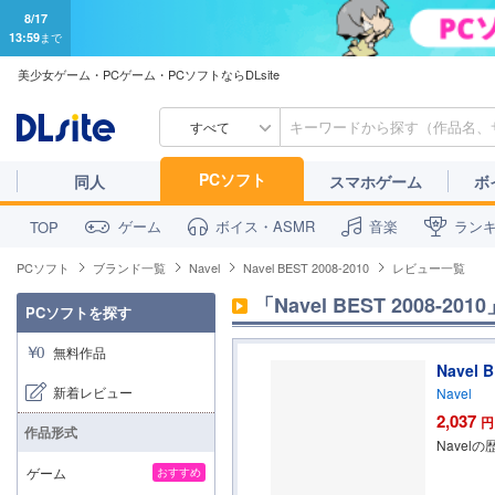
8/17
13:59
まで
美少女ゲーム・PCゲーム・PCソフトならDLsite
すべて
PCソフト
同人
スマホゲーム
ボ
ゲーム
ボイス・ASMR
音楽
ラン
TOP
PCソフト
ブランド一覧
Navel
Navel BEST 2008-2010
レビュー一覧
「Navel BEST 2008-2010
PCソフトを探す
無料作品
Navel 
新着レビュー
Navel
2,037
円
作品形式
Nave
ゲーム
おすすめ