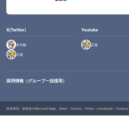
X(Twitter)
Youtube
全年齢
広報
広報
採用情報（グループ一括採用）
推奨環境：最新版のMicrosoft Edge、Safari、Chrome、Firefox（JavaScript・Cooki