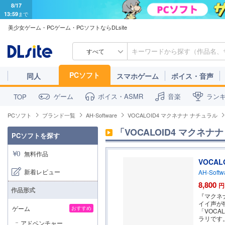
8/17
13:59
まで
美少女ゲーム・PCゲーム・PCソフトならDLsite
すべて
PCソフト
同人
スマホゲーム
ボイス・音声
ゲーム
ボイス・ASMR
音楽
ラン
TOP
PCソフト
ブランド一覧
AH-Software
VOCALOID4 マクネナナ ナチュラル
「VOCALOID4 マクネナ
PCソフトを探す
無料作品
VOCA
新着レビュー
AH-Softw
8,800
円
作品形式
『マクネ
イイ声が特
ゲーム
おすすめ
「VOC
ラリです
アドベンチャー