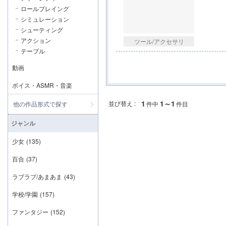
ロールプレイング
シミュレーション
シューティング
アクション
ツール/アクセサリ
テーブル
動画
ボイス・ASMR・音楽
1
1～1
並び替え :
他の作品形式で探す
件中
件目
ジャンル
少女
(135)
百合
(37)
ラブラブ/あまあま
(43)
学校/学園
(157)
ファンタジー
(152)