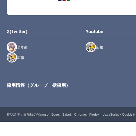
X(Twitter)
Youtube
全年齢
広報
広報
採用情報（グループ一括採用）
推奨環境：最新版のMicrosoft Edge、Safari、Chrome、Firefox（JavaScript・Cooki