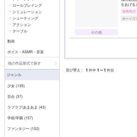
をあげる
ロールプレイング
女性向け
シミュレーション
シューティング
ボーイズ
アクション
テーブル
その他
動画
ボイス・ASMR・音楽
他の作品形式で探す
1
1～1
並び替え :
件中
件目
ジャンル
少女
(135)
百合
(37)
ラブラブ/あまあま
(43)
学校/学園
(157)
ファンタジー
(152)