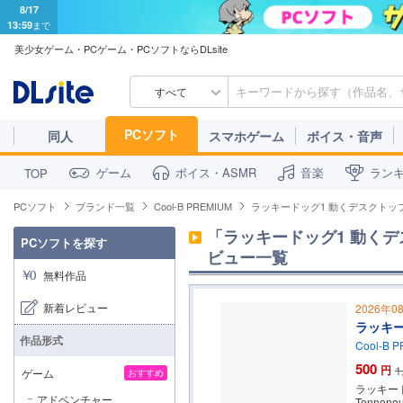
8/17
13:59
まで
美少女ゲーム・PCゲーム・PCソフトならDLsite
すべて
PCソフト
同人
スマホゲーム
ボイス・音声
ゲーム
ボイス・ASMR
音楽
ラン
TOP
PCソフト
ブランド一覧
Cool-B PREMIUM
ラッキードッグ1 動くデスクトッ
「ラッキードッグ1 動く
PCソフトを探す
ビュー一覧
無料作品
新着レビュー
2026年0
ラッキ
作品形式
Cool-B 
500
円
1
ゲーム
おすすめ
ラッキー
アドベンチャー
Tenne