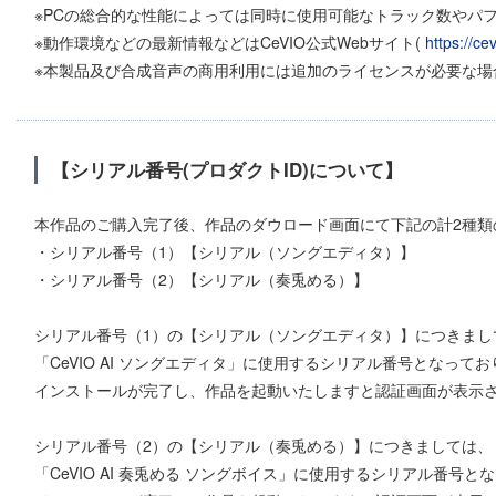
※PCの総合的な性能によっては同時に使用可能なトラック数やパ
※動作環境などの最新情報などはCeVIO公式Webサイト(
https://cev
※本製品及び合成音声の商用利用には追加のライセンスが必要な場
【シリアル番号(プロダクトID)について】
本作品のご購入完了後、作品のダウロード画面にて下記の計2種類
・シリアル番号（1）【シリアル（ソングエディタ）】
・シリアル番号（2）【シリアル（奏兎める）】
シリアル番号（1）の【シリアル（ソングエディタ）】につきまし
「CeVIO AI ソングエディタ」に使用するシリアル番号となって
インストールが完了し、作品を起動いたしますと認証画面が表示
シリアル番号（2）の【シリアル（奏兎める）】につきましては、
「CeVIO AI 奏兎める ソングボイス」に使用するシリアル番号と