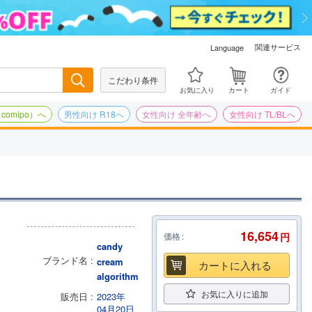
関連サービス
Language
こだわり条件
検索
お気に入り
カート
ガイド
omipo）へ
男性向け R18へ
女性向け 全年齢へ
女性向け TL/BLへ
16,654
価格
円
candy
ブランド名
cream
カートに入れる
algorithm
お気に入りに追加
販売日
2023年
04月20日