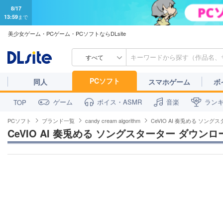
8/17
13:59
まで
美少女ゲーム・PCゲーム・PCソフトならDLsite
すべて
PCソフト
同人
スマホゲーム
ボ
ゲーム
ボイス・ASMR
音楽
ラン
TOP
PCソフト
ブランド一覧
candy cream algorithm
CeVIO AI 奏兎める ソン
CeVIO AI 奏兎める ソングスターター ダウン