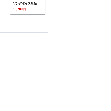
ソングボイス単品
10,780
円