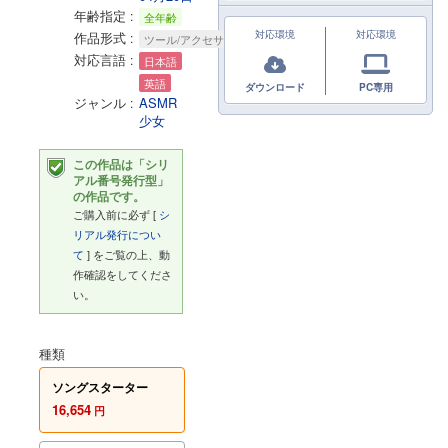
年齢指定
全年齢
対応環境
対応環境
作品形式
ツール/アクセサリ
対応言語
日本語
英語
ダウンロード
PC専用
ジャンル
ASMR
少女
この作品は「シリ
アル番号発行型」
の作品です。
ご購入前に必ず [
シ
リアル発行につい
て
] をご覧の上、動
作確認をしてくださ
い。
種類
ソングスターター
16,654
円