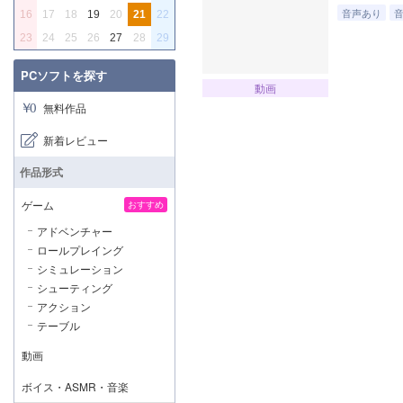
音声あり
16
17
18
19
20
21
22
23
24
25
26
27
28
29
PCソフトを探す
動画
無料作品
新着レビュー
作品形式
ゲーム
おすすめ
アドベンチャー
ロールプレイング
シミュレーション
シューティング
アクション
テーブル
動画
ボイス・ASMR・音楽