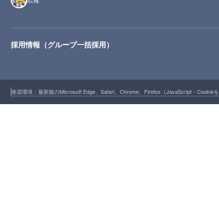
採用情報（グループ一括採用）
推奨環境：最新版のMicrosoft Edge、Safari、Chrome、Firefox（JavaScript・Cooki