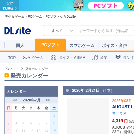
8/17
13:59
まで
美少女ゲーム・PCゲーム・PCソフトならDLsite
すべて
PCソフト
同人
スマホゲーム
ボイス・音声
ゲーム
ボイス・ASMR
音楽
ラン
TOP
PCソフト
発売カレンダー
発売カレンダー
2020年 2月21日
（1本）
カレンダー
2026年08月
<<
2020年2月
>>
AUGUST LI
日
月
火
水
木
金
土
オーガスト
1
4,319
円
5,
2
3
4
5
6
7
8
AUGUST
9
10
11
12
13
14
15
23日に開催