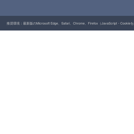
推奨環境：最新版のMicrosoft Edge、Safari、Chrome、Firefox（JavaScript・Cooki