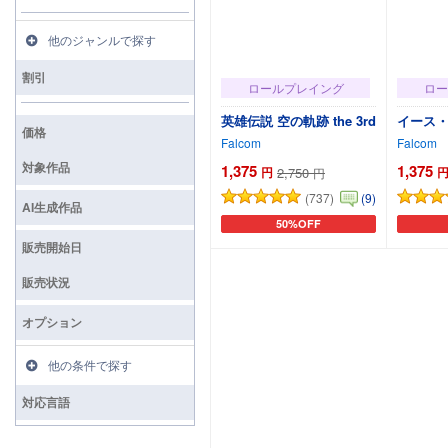
他のジャンルで探す
割引
ロールプレイング
ロー
英雄伝説 空の軌跡 the 3rd
イース
価格
Falcom
Falcom
対象作品
1,375
1,375
円
2,750
円
(737)
(9)
AI生成作品
50%OFF
カートに追加
販売開始日
販売状況
オプション
他の条件で探す
対応言語