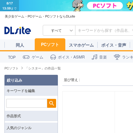
8/17
13:59
まで
美少女ゲーム・PCゲーム・PCソフトならDLsite
すべて
PCソフト
同人
スマホゲーム
ボイス・音声
ゲーム
ボイス・ASMR
音楽
ラン
TOP
PCソフト
「シスター」の作品一覧
並び替え :
絞り込み
キーワードを編集
検索
作品形式
人気のジャンル