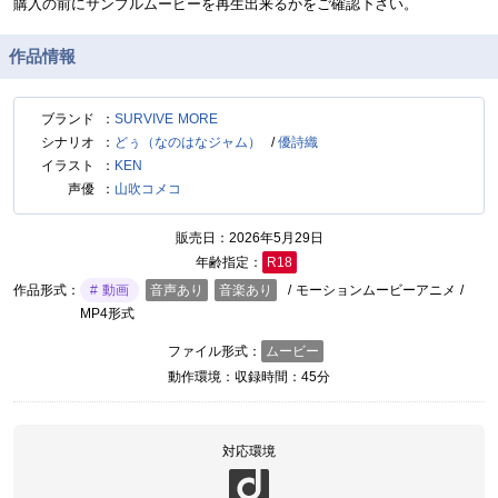
購入の前にサンプルムービーを再生出来るかをご確認下さい。
作品情報
ブランド
SURVIVE MORE
シナリオ
どぅ（なのはなジャム）
優詩織
イラスト
KEN
声優
山吹コメコ
販売日
2026年5月29日
年齢指定
R18
作品形式
動画
音声あり
音楽あり
/ モーションムービーアニメ /
MP4形式
ファイル形式
ムービー
動作環境
収録時間：45分
対応環境