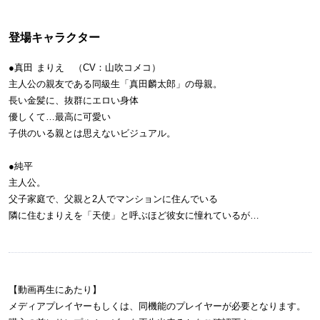
登場キャラクター
●真田 まりえ （CV：山吹コメコ）
主人公の親友である同級生「真田麟太郎」の母親。
長い金髪に、抜群にエロい身体
優しくて…最高に可愛い
子供のいる親とは思えないビジュアル。
●純平
主人公。
父子家庭で、父親と2人でマンションに住んでいる
隣に住むまりえを「天使」と呼ぶほど彼女に憧れているが…
【動画再生にあたり】
メディアプレイヤーもしくは、同機能のプレイヤーが必要となります。