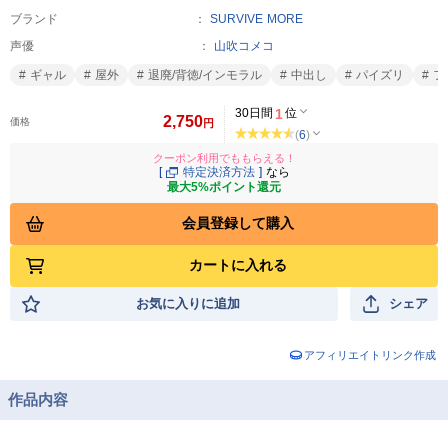
ブランド
SURVIVE MORE
声優
山吹コメコ
ギャル
屋外
退廃/背徳/インモラル
中出し
パイズリ
フ
30日間
1
位
2,750
価格
円
(
6
)
クーポン利用でももらえる！
[
特定決済方法
]
なら
最大5%ポイント還元
会員登録して購入
カートに入れる
お気に入りに追加
シェア
アフィリエイトリンク作成
作品内容