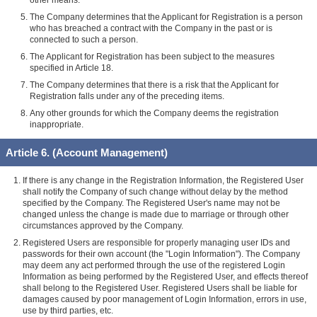
The Company determines that the Applicant for Registration is a person
who has breached a contract with the Company in the past or is
connected to such a person.
The Applicant for Registration has been subject to the measures
specified in Article 18.
The Company determines that there is a risk that the Applicant for
Registration falls under any of the preceding items.
Any other grounds for which the Company deems the registration
inappropriate.
Article 6. (Account Management)
If there is any change in the Registration Information, the Registered User
shall notify the Company of such change without delay by the method
specified by the Company. The Registered User's name may not be
changed unless the change is made due to marriage or through other
circumstances approved by the Company.
Registered Users are responsible for properly managing user IDs and
passwords for their own account (the "Login Information"). The Company
may deem any act performed through the use of the registered Login
Information as being performed by the Registered User, and effects thereof
shall belong to the Registered User. Registered Users shall be liable for
damages caused by poor management of Login Information, errors in use,
use by third parties, etc.