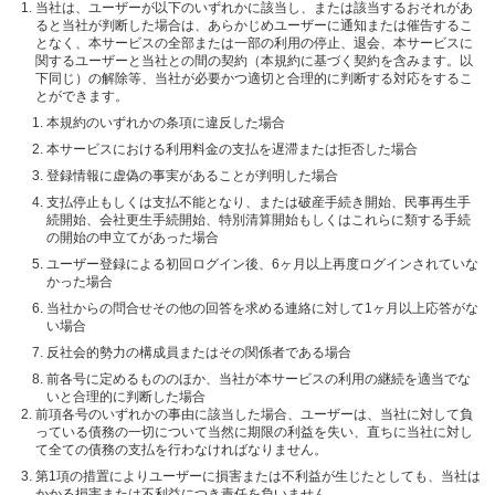
当社は、ユーザーが以下のいずれかに該当し、または該当するおそれがあ
ると当社が判断した場合は、あらかじめユーザーに通知または催告するこ
となく、本サービスの全部または一部の利用の停止、退会、本サービスに
関するユーザーと当社との間の契約（本規約に基づく契約を含みます。以
下同じ）の解除等、当社が必要かつ適切と合理的に判断する対応をするこ
とができます。
本規約のいずれかの条項に違反した場合
本サービスにおける利用料金の支払を遅滞または拒否した場合
登録情報に虚偽の事実があることが判明した場合
支払停止もしくは支払不能となり、または破産手続き開始、民事再生手
続開始、会社更生手続開始、特別清算開始もしくはこれらに類する手続
の開始の申立てがあった場合
ユーザー登録による初回ログイン後、6ヶ月以上再度ログインされていな
かった場合
当社からの問合せその他の回答を求める連絡に対して1ヶ月以上応答がな
い場合
反社会的勢力の構成員またはその関係者である場合
前各号に定めるもののほか、当社が本サービスの利用の継続を適当でな
いと合理的に判断した場合
前項各号のいずれかの事由に該当した場合、ユーザーは、当社に対して負
っている債務の一切について当然に期限の利益を失い、直ちに当社に対し
て全ての債務の支払を行わなければなりません。
第1項の措置によりユーザーに損害または不利益が生じたとしても、当社は
かかる損害または不利益につき責任を負いません。