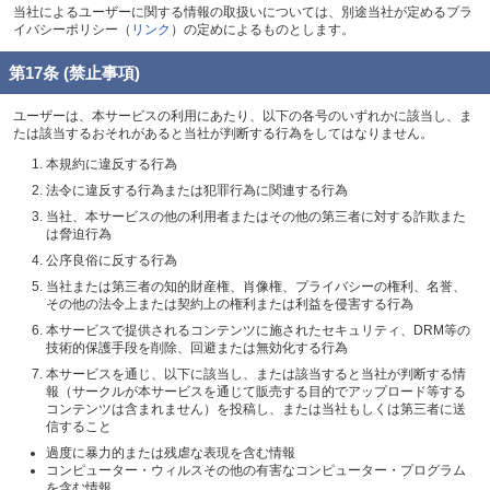
当社によるユーザーに関する情報の取扱いについては、別途当社が定めるプラ
イバシーポリシー（
リンク
）の定めによるものとします。
第17条 (禁止事項)
ユーザーは、本サービスの利用にあたり、以下の各号のいずれかに該当し、ま
たは該当するおそれがあると当社が判断する行為をしてはなりません。
本規約に違反する行為
法令に違反する行為または犯罪行為に関連する行為
当社、本サービスの他の利用者またはその他の第三者に対する詐欺また
は脅迫行為
公序良俗に反する行為
当社または第三者の知的財産権、肖像権、プライバシーの権利、名誉、
その他の法令上または契約上の権利または利益を侵害する行為
本サービスで提供されるコンテンツに施されたセキュリティ、DRM等の
技術的保護手段を削除、回避または無効化する行為
本サービスを通じ、以下に該当し、または該当すると当社が判断する情
報（サークルが本サービスを通じて販売する目的でアップロード等する
コンテンツは含まれません）を投稿し、または当社もしくは第三者に送
信すること
過度に暴力的または残虐な表現を含む情報
コンピューター・ウィルスその他の有害なコンピューター・プログラム
を含む情報