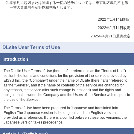
本規約に起因または関連する一切の紛争については、東京地方裁判所を第
一審の専属的合意管轄裁判所とします。
2022年1月14日制定
2022年1月14日改定
2025年4月21日最終改定
DLsite User Terms of Use
Introduction
The DLsite User Terms of Use (hereinafter referred to as the "Terms of Use")
set forth the terms and conditions for the provision of the service provided by
EISYS Inc. (the "Company") under the name of DLsite (hereinafter referred to
as the "Service", and if the name or contents of the service are changed for
any reason, the service after such change is included) and the rights and
obligations between the Company and the Users of the Service with respect to
the use of the Service.
The Terms of Use have been prepared in Japanese and translated into
English.The Japanese version is the original, and the English version is
provided as a reference. If there is a conflict between these two versions, the
Japanese version takes precedence.