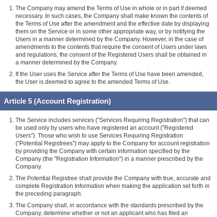
The Company may amend the Terms of Use in whole or in part if deemed
necessary. In such cases, the Company shall make known the contents of
the Terms of Use after the amendment and the effective date by displaying
them on the Service or in some other appropriate way, or by notifying the
Users in a manner determined by the Company. However, in the case of
amendments to the contents that require the consent of Users under laws
and regulations, the consent of the Registered Users shall be obtained in
a manner determined by the Company.
If the User uses the Service after the Terms of Use have been amended,
the User is deemed to agree to the amended Terms of Use.
Article 5 (Account Registration)
The Service includes services ("Services Requiring Registration") that can
be used only by users who have registered an account ("Registered
Users"). Those who wish to use Services Requiring Registration
("Potential Registrees") may apply to the Company for account registration
by providing the Company with certain information specified by the
Company (the "Registration Information") in a manner prescribed by the
Company.
The Potential Registree shall provide the Company with true, accurate and
complete Registration Information when making the application set forth in
the preceding paragraph.
The Company shall, in accordance with the standards prescribed by the
Company, determine whether or not an applicant who has filed an