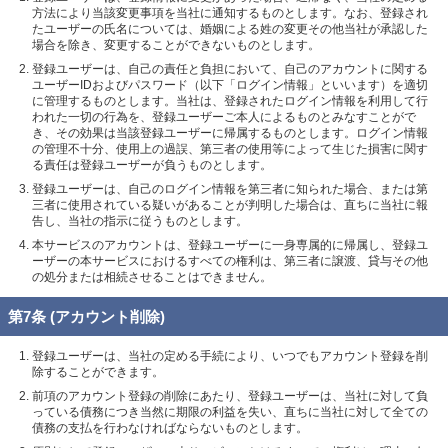
方法により当該変更事項を当社に通知するものとします。なお、登録され
たユーザーの氏名については、婚姻による姓の変更その他当社が承認した
場合を除き、変更することができないものとします。
登録ユーザーは、自己の責任と負担において、自己のアカウントに関する
ユーザーIDおよびパスワード（以下「ログイン情報」といいます）を適切
に管理するものとします。当社は、登録されたログイン情報を利用して行
われた一切の行為を、登録ユーザーご本人によるものとみなすことがで
き、その効果は当該登録ユーザーに帰属するものとします。ログイン情報
の管理不十分、使用上の過誤、第三者の使用等によって生じた損害に関す
る責任は登録ユーザーが負うものとします。
登録ユーザーは、自己のログイン情報を第三者に知られた場合、または第
三者に使用されている疑いがあることが判明した場合は、直ちに当社に報
告し、当社の指示に従うものとします。
本サービスのアカウントは、登録ユーザーに一身専属的に帰属し、登録ユ
ーザーの本サービスにおけるすべての権利は、第三者に譲渡、貸与その他
の処分または相続させることはできません。
第7条 (アカウント削除)
登録ユーザーは、当社の定める手続により、いつでもアカウント登録を削
除することができます。
前項のアカウント登録の削除にあたり、登録ユーザーは、当社に対して負
っている債務につき当然に期限の利益を失い、直ちに当社に対して全ての
債務の支払を行わなければならないものとします。