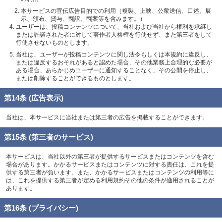
本サービスの宣伝広告目的での利用（複製、上映、公衆送信、口述、展
示、頒布、貸与、翻訳、翻案等を含みます。）
ユーザーは、投稿コンテンツについて、当社および当社から権利を承継し
または許諾された者に対して著作者人格権を行使せず、また第三者をして
行使させないものとします。
当社は、ユーザーが投稿コンテンツに関し法令もしくは本規約に違反し、
または違反するおそれがあると認めた場合、その他業務上合理的な必要が
ある場合、あらかじめユーザーに通知することなく、その公開を停止し、
または削除することができるものとします。
第14条 (広告表示)
当社は、本サービスに当社または第三者の広告を掲載することができます。
第15条 (第三者のサービス)
本サービスは、当社以外の第三者が提供するサービスまたはコンテンツを含む
場合があります。かかるサービスまたはコンテンツに対する責任は、これを提
供する第三者が負います。また、かかるサービスまたはコンテンツの利用等に
は、これを提供する第三者が定める利用規約その他の条件が適用されることが
あります。
第16条 (プライバシー)