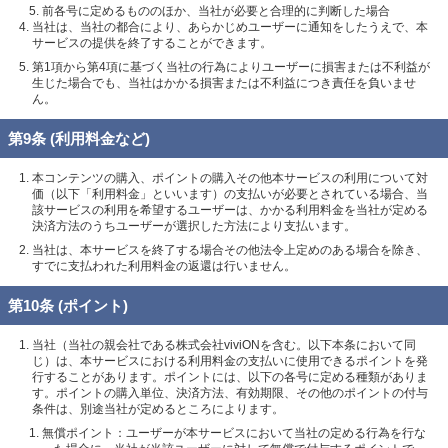
前各号に定めるもののほか、当社が必要と合理的に判断した場合
当社は、当社の都合により、あらかじめユーザーに通知をしたうえで、本
サービスの提供を終了することができます。
第1項から第4項に基づく当社の行為によりユーザーに損害または不利益が
生じた場合でも、当社はかかる損害または不利益につき責任を負いませ
ん。
第9条 (利用料金など)
本コンテンツの購入、ポイントの購入その他本サービスの利用について対
価（以下「利用料金」といいます）の支払いが必要とされている場合、当
該サービスの利用を希望するユーザーは、かかる利用料金を当社が定める
決済方法のうちユーザーが選択した方法により支払います。
当社は、本サービスを終了する場合その他法令上定めのある場合を除き、
すでに支払われた利用料金の返還は行いません。
第10条 (ポイント)
当社（当社の親会社である株式会社viviONを含む。以下本条において同
じ）は、本サービスにおける利用料金の支払いに使用できるポイントを発
行することがあります。ポイントには、以下の各号に定める種類がありま
す。ポイントの購入単位、決済方法、有効期限、その他のポイントの付与
条件は、別途当社が定めるところによります。
無償ポイント：ユーザーが本サービスにおいて当社の定める行為を行な