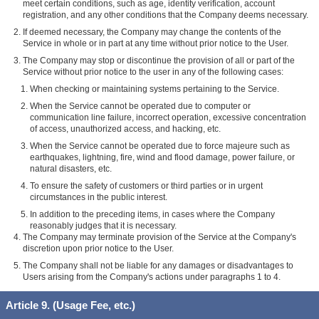
meet certain conditions, such as age, identity verification, account
registration, and any other conditions that the Company deems necessary.
If deemed necessary, the Company may change the contents of the
Service in whole or in part at any time without prior notice to the User.
The Company may stop or discontinue the provision of all or part of the
Service without prior notice to the user in any of the following cases:
When checking or maintaining systems pertaining to the Service.
When the Service cannot be operated due to computer or
communication line failure, incorrect operation, excessive concentration
of access, unauthorized access, and hacking, etc.
When the Service cannot be operated due to force majeure such as
earthquakes, lightning, fire, wind and flood damage, power failure, or
natural disasters, etc.
To ensure the safety of customers or third parties or in urgent
circumstances in the public interest.
In addition to the preceding items, in cases where the Company
reasonably judges that it is necessary.
The Company may terminate provision of the Service at the Company's
discretion upon prior notice to the User.
The Company shall not be liable for any damages or disadvantages to
Users arising from the Company's actions under paragraphs 1 to 4.
Article 9. (Usage Fee, etc.)