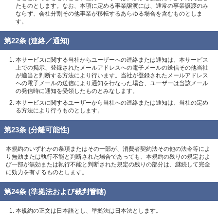
たものとします。なお、本項に定める事業譲渡には、通常の事業譲渡のみ
ならず、会社分割その他事業が移転するあらゆる場合を含むものとしま
す。
第22条 (連絡／通知)
本サービスに関する当社からユーザーへの連絡または通知は、本サービス
上での掲示、登録されたメールアドレスへの電子メールの送信その他当社
が適当と判断する方法により行います。当社が登録されたメールアドレス
への電子メールの送信により通知を行なった場合、ユーザーは当該メール
の発信時に通知を受領したものとみなします。
本サービスに関するユーザーから当社への連絡または通知は、当社の定め
る方法により行うものとします。
第23条 (分離可能性)
本規約のいずれかの条項またはその一部が、消費者契約法その他の法令等によ
り無効または執行不能と判断された場合であっても、本規約の残りの規定およ
び一部が無効または執行不能と判断された規定の残りの部分は、継続して完全
に効力を有するものとします。
第24条 (準拠法および裁判管轄)
本規約の正文は日本語とし、準拠法は日本法とします。