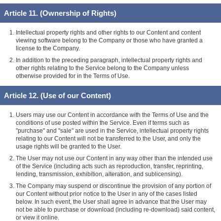
Article 11. (Ownership of Rights)
Intellectual property rights and other rights to our Content and content
viewing software belong to the Company or those who have granted a
license to the Company.
In addition to the preceding paragraph, intellectual property rights and
other rights relating to the Service belong to the Company unless
otherwise provided for in the Terms of Use.
Article 12. (Use of our Content)
Users may use our Content in accordance with the Terms of Use and the
conditions of use posted within the Service. Even if terms such as
"purchase" and "sale" are used in the Service, intellectual property rights
relating to our Content will not be transferred to the User, and only the
usage rights will be granted to the User.
The User may not use our Content in any way other than the intended use
of the Service (including acts such as reproduction, transfer, reprinting,
lending, transmission, exhibition, alteration, and sublicensing).
The Company may suspend or discontinue the provision of any portion of
our Content without prior notice to the User in any of the cases listed
below. In such event, the User shall agree in advance that the User may
not be able to purchase or download (including re-download) said content,
or view it online.