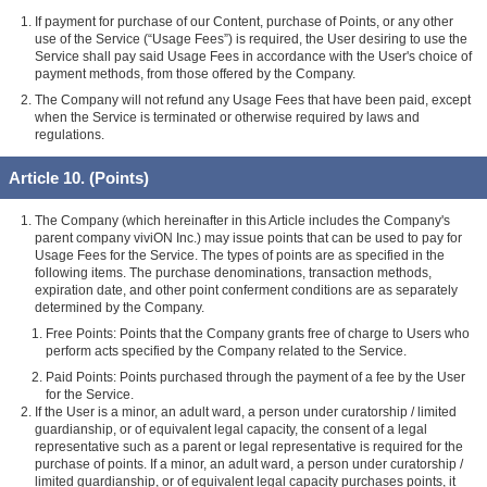
If payment for purchase of our Content, purchase of Points, or any other
use of the Service (“Usage Fees”) is required, the User desiring to use the
Service shall pay said Usage Fees in accordance with the User's choice of
payment methods, from those offered by the Company.
The Company will not refund any Usage Fees that have been paid, except
when the Service is terminated or otherwise required by laws and
regulations.
Article 10. (Points)
The Company (which hereinafter in this Article includes the Company's
parent company viviON Inc.) may issue points that can be used to pay for
Usage Fees for the Service. The types of points are as specified in the
following items. The purchase denominations, transaction methods,
expiration date, and other point conferment conditions are as separately
determined by the Company.
Free Points: Points that the Company grants free of charge to Users who
perform acts specified by the Company related to the Service.
Paid Points: Points purchased through the payment of a fee by the User
for the Service.
If the User is a minor, an adult ward, a person under curatorship / limited
guardianship, or of equivalent legal capacity, the consent of a legal
representative such as a parent or legal representative is required for the
purchase of points. If a minor, an adult ward, a person under curatorship /
limited guardianship, or of equivalent legal capacity purchases points, it