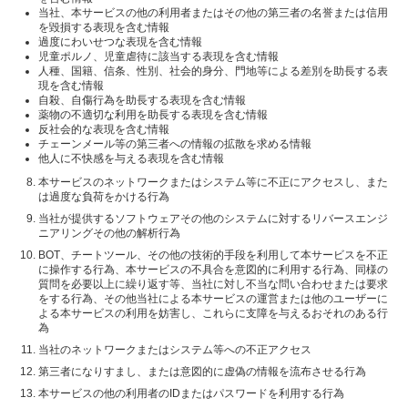
当社、本サービスの他の利用者またはその他の第三者の名誉または信用
を毀損する表現を含む情報
過度にわいせつな表現を含む情報
児童ポルノ、児童虐待に該当する表現を含む情報
人種、国籍、信条、性別、社会的身分、門地等による差別を助長する表
現を含む情報
自殺、自傷行為を助長する表現を含む情報
薬物の不適切な利用を助長する表現を含む情報
反社会的な表現を含む情報
チェーンメール等の第三者への情報の拡散を求める情報
他人に不快感を与える表現を含む情報
本サービスのネットワークまたはシステム等に不正にアクセスし、また
は過度な負荷をかける行為
当社が提供するソフトウェアその他のシステムに対するリバースエンジ
ニアリングその他の解析行為
BOT、チートツール、その他の技術的手段を利用して本サービスを不正
に操作する行為、本サービスの不具合を意図的に利用する行為、同様の
質問を必要以上に繰り返す等、当社に対し不当な問い合わせまたは要求
をする行為、その他当社による本サービスの運営または他のユーザーに
よる本サービスの利用を妨害し、これらに支障を与えるおそれのある行
為
当社のネットワークまたはシステム等への不正アクセス
第三者になりすまし、または意図的に虚偽の情報を流布させる行為
本サービスの他の利用者のIDまたはパスワードを利用する行為