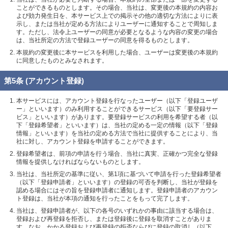
ことができるものとします。その場合、当社は、変更後の本規約の内容お
よび効力発生日を、本サービス上での掲示その他の適切な方法によりに表
示し、または当社が定める方法によりユーザーに通知することで周知しま
す。ただし、法令上ユーザーの同意が必要となるような内容の変更の場合
は、当社所定の方法で登録ユーザーの同意を得るものとします。
本規約の変更後に本サービスを利用した場合、ユーザーは変更後の本規約
に同意したものとみなされます。
第5条 (アカウント登録)
本サービスには、アカウント登録を行なったユーザー（以下「登録ユーザ
ー」といいます）のみ利用することができるサービス（以下「要登録サー
ビス」といいます）があります。要登録サービスの利用を希望する者（以
下「登録希望者」といいます）は、当社の定める一定の情報（以下「登録
情報」といいます）を当社の定める方法で当社に提供することにより、当
社に対し、アカウント登録を申請することができます。
登録希望者は、前項の申請を行う場合、当社に真実、正確かつ完全な登録
情報を提供しなければならないものとします。
当社は、当社所定の基準に従い、第1項に基づいて申請を行った登録希望者
（以下「登録申請者」といいます）の登録の可否を判断し、当社が登録を
認める場合にはその旨を登録申請者に通知します。登録申請者のアカウン
ト登録は、当社が本項の通知を行ったことをもって完了します。
当社は、登録申請者が、以下の各号のいずれかの事由に該当する場合は、
登録および再登録を拒否し、または登録後に登録を取消すことがありま
す。なお、かかる登録および再登録の拒否ならびに登録の取消し（以下