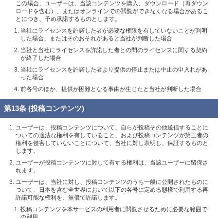
この場合、ユーザーは、当該コンテンツを購入、ダウンロード（再ダウン
ロードを含む）、またはオンラインでの閲覧ができなくなる場合があるこ
とにつき、予め承諾するものとします。
当社にライセンスを許諾した者が必要な権限を有していないことが判明
した場合、またはそのおそれがあると当社が判断した場合
当社と当社にライセンスを許諾した者との間のライセンスに関する契約
が終了した場合
当社にライセンスを許諾した者より提供の停止または中止の申入れがあ
った場合
前各号のほか、提供が困難となる事由が生じたと当社が判断した場合
第13条 (投稿コンテンツ)
ユーザーは、投稿コンテンツについて、自らが投稿その他送信することに
ついての適法な権利を有していること、および投稿コンテンツが第三者の
権利を侵害していないことについて、当社に対し表明し、保証するものと
します。
ユーザーが投稿コンテンツに対して有する権利は、当該ユーザーに留保さ
れます。
ユーザーは、当社に対し、投稿コンテンツのうち一般に公開されたものに
ついて、日本を含む全世界において以下の各号に定める態様で利用する再
許諾可能な権利を、無償で許諾します。
投稿コンテンツを本サービスの利用者に閲覧させるために必要な範囲で
の利用