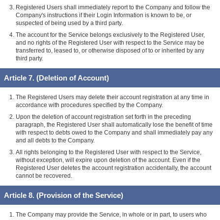
Registered Users shall immediately report to the Company and follow the
Company's instructions if their Login Information is known to be, or
suspected of being used by a third party.
The account for the Service belongs exclusively to the Registered User,
and no rights of the Registered User with respect to the Service may be
transferred to, leased to, or otherwise disposed of to or inherited by any
third party.
Article 7. (Deletion of Account)
The Registered Users may delete their account registration at any time in
accordance with procedures specified by the Company.
Upon the deletion of account registration set forth in the preceding
paragraph, the Registered User shall automatically lose the benefit of time
with respect to debts owed to the Company and shall immediately pay any
and all debts to the Company.
All rights belonging to the Registered User with respect to the Service,
without exception, will expire upon deletion of the account. Even if the
Registered User deletes the account registration accidentally, the account
cannot be recovered.
Article 8. (Provision of the Service)
The Company may provide the Service, in whole or in part, to users who