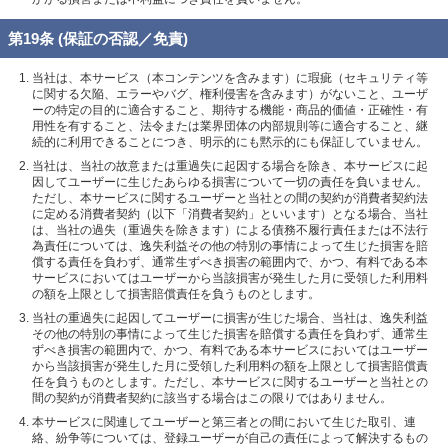
第19条 (保証の否認／免責)
当社は、本サービス（本コンテンツを含みます）に瑕疵（セキュリティ等
に関する欠陥、エラーやバグ、権利侵害を含みます）がないこと、ユーザ
ーの特定の目的に適合すること、期待する機能・商品的価値・正確性・有
用性を有すること、法令または業界団体の内部規則等に適合すること、継
続的に利用できることにつき、明示的にも黙示的にも保証していません。
当社は、当社の故意または重過失に起因する場合を除き、本サービスに起
因してユーザーに生じたあらゆる損害について一切の責任を負いません。
ただし、本サービスに関するユーザーと当社との間の契約が消費者契約法
に定める消費者契約（以下「消費者契約」といいます）となる場合、当社
は、当社の過失（重過失を除きます）による債務不履行責任または不法行
為責任については、逸失利益その他の特別の事情によって生じた損害を賠
償する責任を負わず、通常生ずべき損害の範囲内で、かつ、有料である本
サービスにおいてはユーザーから当該損害が発生した月に受領した利用料
の額を上限として損害賠償責任を負うものとします。
当社の重過失に起因してユーザーに損害が生じた場合、当社は、逸失利益
その他の特別の事情によって生じた損害を賠償する責任を負わず、通常生
ずべき損害の範囲内で、かつ、有料である本サービスにおいてはユーザー
から当該損害が発生した月に受領した利用料の額を上限として損害賠償責
任を負うものとします。ただし、本サービスに関するユーザーと当社との
間の契約が消費者契約に該当する場合はこの限りではありません。
本サービスに関連してユーザーと第三者との間において生じた取引、連
絡、紛争等については、登録ユーザーが自己の責任によって解決するもの