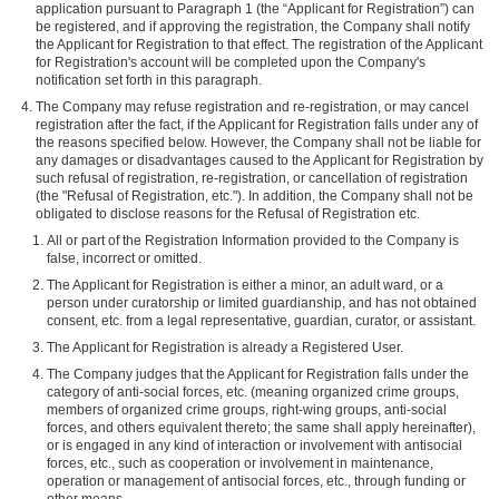
application pursuant to Paragraph 1 (the “Applicant for Registration”) can
be registered, and if approving the registration, the Company shall notify
the Applicant for Registration to that effect. The registration of the Applicant
for Registration's account will be completed upon the Company's
notification set forth in this paragraph.
The Company may refuse registration and re-registration, or may cancel
registration after the fact, if the Applicant for Registration falls under any of
the reasons specified below. However, the Company shall not be liable for
any damages or disadvantages caused to the Applicant for Registration by
such refusal of registration, re-registration, or cancellation of registration
(the "Refusal of Registration, etc."). In addition, the Company shall not be
obligated to disclose reasons for the Refusal of Registration etc.
All or part of the Registration Information provided to the Company is
false, incorrect or omitted.
The Applicant for Registration is either a minor, an adult ward, or a
person under curatorship or limited guardianship, and has not obtained
consent, etc. from a legal representative, guardian, curator, or assistant.
The Applicant for Registration is already a Registered User.
The Company judges that the Applicant for Registration falls under the
category of anti-social forces, etc. (meaning organized crime groups,
members of organized crime groups, right-wing groups, anti-social
forces, and others equivalent thereto; the same shall apply hereinafter),
or is engaged in any kind of interaction or involvement with antisocial
forces, etc., such as cooperation or involvement in maintenance,
operation or management of antisocial forces, etc., through funding or
other means.