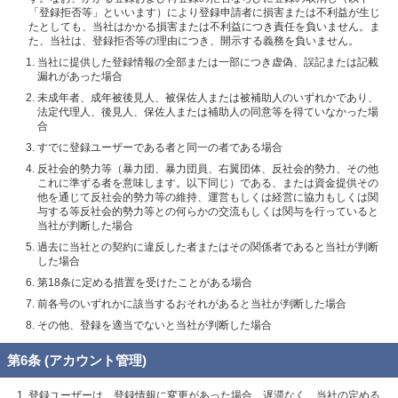
「登録拒否等」といいます）により登録申請者に損害または不利益が生じ
たとしても、当社はかかる損害または不利益につき責任を負いません。ま
た、当社は、登録拒否等の理由につき、開示する義務を負いません。
当社に提供した登録情報の全部または一部につき虚偽、誤記または記載
漏れがあった場合
未成年者、成年被後見人、被保佐人または被補助人のいずれかであり、
法定代理人、後見人、保佐人または補助人の同意等を得ていなかった場
合
すでに登録ユーザーである者と同一の者である場合
反社会的勢力等（暴力団、暴力団員、右翼団体、反社会的勢力、その他
これに準ずる者を意味します。以下同じ）である、または資金提供その
他を通じて反社会的勢力等の維持、運営もしくは経営に協力もしくは関
与する等反社会的勢力等との何らかの交流もしくは関与を行っていると
当社が判断した場合
過去に当社との契約に違反した者またはその関係者であると当社が判断
した場合
第18条に定める措置を受けたことがある場合
前各号のいずれかに該当するおそれがあると当社が判断した場合
その他、登録を適当でないと当社が判断した場合
第6条 (アカウント管理)
登録ユーザーは、登録情報に変更があった場合、遅滞なく、当社の定める