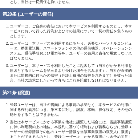
とし、当社は一切責任を負いません。
第20条 (ユーザーの責任)
ユーザーは、ご自身の責任において本サービスを利用するものとし、本サ
ービスにおいて行った行為およびその結果について一切の責任を負うもの
とします。
ユーザーは、本サービスを利用するにあたり、必要なパーソナルコンピュ
ータ、携帯電話機、スマートフォンその他の通信機器、オペレーションシ
ステム、通信手段および電力等を、ユーザーの費用と責任で用意しなけれ
ばなりません。
ユーザーは、本サービスを利用したことに起因して（当社がかかる利用を
原因とするクレームを第三者より受けた場合を含みます）、当社が直接的
または間接的に何らかの損害（弁護士費用の負担を含みます）を被った場
合、当社の請求にしたがって直ちにこれを賠償しなければなりません。
第21条 (譲渡)
登録ユーザーは、当社の書面による事前の承諾なく、本サービスの利用に
関する権利義務につき、第三者に対し、譲渡、移転、担保設定、その他の
処分をすることはできません。
当社は本サービスにかかる事業を他社に譲渡した場合には、当該事業譲渡
に伴い利用契約上の地位、本規約に基づく権利および義務ならびに登録ユ
ーザーの登録情報その他のユーザー情報を当該事業譲渡の譲受人に譲渡す
ることができるものとし、登録ユーザーは、かかる譲渡につき予め同意し