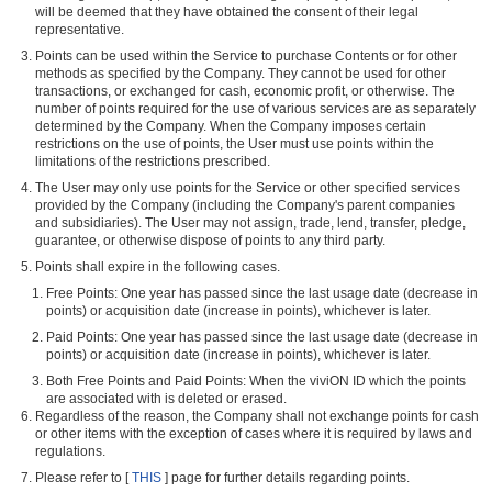
will be deemed that they have obtained the consent of their legal
representative.
Points can be used within the Service to purchase Contents or for other
methods as specified by the Company. They cannot be used for other
transactions, or exchanged for cash, economic profit, or otherwise. The
number of points required for the use of various services are as separately
determined by the Company. When the Company imposes certain
restrictions on the use of points, the User must use points within the
limitations of the restrictions prescribed.
The User may only use points for the Service or other specified services
provided by the Company (including the Company's parent companies
and subsidiaries). The User may not assign, trade, lend, transfer, pledge,
guarantee, or otherwise dispose of points to any third party.
Points shall expire in the following cases.
Free Points: One year has passed since the last usage date (decrease in
points) or acquisition date (increase in points), whichever is later.
Paid Points: One year has passed since the last usage date (decrease in
points) or acquisition date (increase in points), whichever is later.
Both Free Points and Paid Points: When the viviON ID which the points
are associated with is deleted or erased.
Regardless of the reason, the Company shall not exchange points for cash
or other items with the exception of cases where it is required by laws and
regulations.
Please refer to [
THIS
] page for further details regarding points.