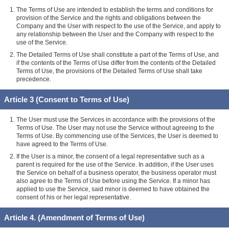
The Terms of Use are intended to establish the terms and conditions for
provision of the Service and the rights and obligations between the
Company and the User with respect to the use of the Service, and apply to
any relationship between the User and the Company with respect to the
use of the Service.
The Detailed Terms of Use shall constitute a part of the Terms of Use, and
if the contents of the Terms of Use differ from the contents of the Detailed
Terms of Use, the provisions of the Detailed Terms of Use shall take
precedence.
Article 3 (Consent to Terms of Use)
The User must use the Services in accordance with the provisions of the
Terms of Use. The User may not use the Service without agreeing to the
Terms of Use. By commencing use of the Services, the User is deemed to
have agreed to the Terms of Use.
If the User is a minor, the consent of a legal representative such as a
parent is required for the use of the Service. In addition, if the User uses
the Service on behalf of a business operator, the business operator must
also agree to the Terms of Use before using the Service. If a minor has
applied to use the Service, said minor is deemed to have obtained the
consent of his or her legal representative.
Article 4. (Amendment of Terms of Use)