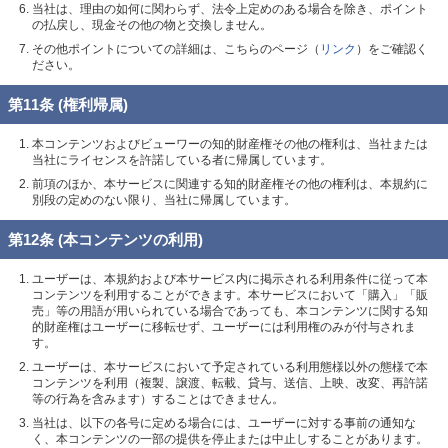
当社は、理由の如何に関わらず、法令上定めのある場合を除き、ポイント
の払戻し、現金その他の物と交換しません。
その他ポイントについての詳細は、こちらのページ（
リンク
）をご確認く
ださい。
第11条 (権利帰属)
本コンテンツおよびビューワーの知的財産権その他の権利は、当社または
当社にライセンスを許諾している者に帰属しています。
前項のほか、本サービスに関連する知的財産権その他の権利は、本規約に
別段の定めのない限り、当社に帰属しています。
第12条 (本コンテンツの利用)
ユーザーは、本規約および本サービス内に掲示される利用条件に従って本
コンテンツを利用することができます。本サービスにおいて「購入」「販
売」等の用語が用いられている場合であっても、本コンテンツに関する知
的財産権はユーザーに移転せず、ユーザーには利用権のみが付与されま
す。
ユーザーは、本サービスにおいて予定されている利用態様以外の態様で本
コンテンツを利用（複製、譲渡、転載、貸与、送信、上映、改変、再許諾
等の行為を含みます）することはできません。
当社は、以下の各号に定める場合には、ユーザーに対する事前の通知な
く、本コンテンツの一部の提供を停止または中止しすることがあります。