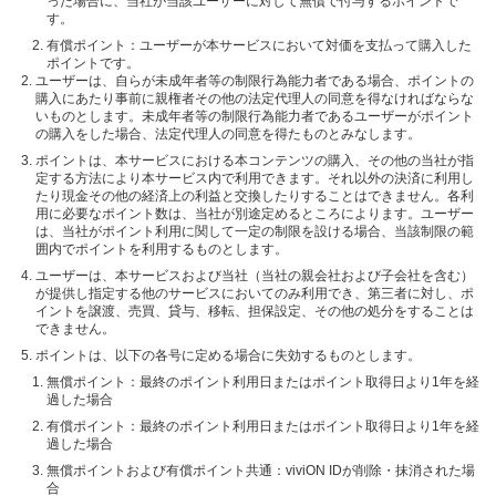
った場合に、当社が当該ユーザーに対して無償で付与するポイントで
す。
有償ポイント：ユーザーが本サービスにおいて対価を支払って購入した
ポイントです。
ユーザーは、自らが未成年者等の制限行為能力者である場合、ポイントの
購入にあたり事前に親権者その他の法定代理人の同意を得なければならな
いものとします。未成年者等の制限行為能力者であるユーザーがポイント
の購入をした場合、法定代理人の同意を得たものとみなします。
ポイントは、本サービスにおける本コンテンツの購入、その他の当社が指
定する方法により本サービス内で利用できます。それ以外の決済に利用し
たり現金その他の経済上の利益と交換したりすることはできません。各利
用に必要なポイント数は、当社が別途定めるところによります。ユーザー
は、当社がポイント利用に関して一定の制限を設ける場合、当該制限の範
囲内でポイントを利用するものとします。
ユーザーは、本サービスおよび当社（当社の親会社および子会社を含む）
が提供し指定する他のサービスにおいてのみ利用でき、第三者に対し、ポ
イントを譲渡、売買、貸与、移転、担保設定、その他の処分をすることは
できません。
ポイントは、以下の各号に定める場合に失効するものとします。
無償ポイント：最終のポイント利用日またはポイント取得日より1年を経
過した場合
有償ポイント：最終のポイント利用日またはポイント取得日より1年を経
過した場合
無償ポイントおよび有償ポイント共通：viviON IDが削除・抹消された場
合