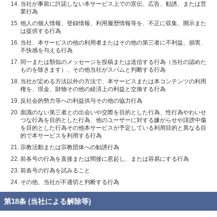
当社が事前に許諾しない本サービス上での宣伝、広告、勧誘、または営
業行為
他人の個人情報、登録情報、利用履歴情報等を、不正に収集、開示また
は提供する行為
当社、本サービスの他の利用者またはその他の第三者に不利益、損害、
不快感を与える行為
同一または類似のメッセージを投稿または送信する行為（当社の認めた
ものを除きます）、その他当社がスパムと判断する行為
当社が定める方法以外の方法で、本サービスまたは本コンテンツの利用
権を、現金、財物その他の経済上の利益と交換する行為
反社会的勢力等への利益供与その他の協力行為
面識のない第三者との出会いや交際を目的とした行為、性行為やわいせ
つな行為を目的とした行為、他のユーザーに対する嫌がらせや誹謗中傷
を目的とした行為その他本サービスが予定している利用目的と異なる目
的で本サービスを利用する行為
宗教活動または宗教団体への勧誘行為
前各号の行為を直接または間接に惹起し、または容易にする行為
前各号の行為を試みること
その他、当社が不適切と判断する行為
第18条 (当社による解除等)