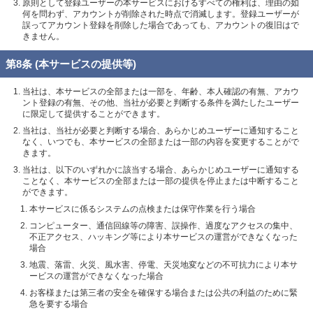
原則として登録ユーザーの本サービスにおけるすべての権利は、理由の如
何を問わず、アカウントが削除された時点で消滅します。登録ユーザーが
誤ってアカウント登録を削除した場合であっても、アカウントの復旧はで
きません。
第8条 (本サービスの提供等)
当社は、本サービスの全部または一部を、年齢、本人確認の有無、アカウ
ント登録の有無、その他、当社が必要と判断する条件を満たしたユーザー
に限定して提供することができます。
当社は、当社が必要と判断する場合、あらかじめユーザーに通知すること
なく、いつでも、本サービスの全部または一部の内容を変更することがで
きます。
当社は、以下のいずれかに該当する場合、あらかじめユーザーに通知する
ことなく、本サービスの全部または一部の提供を停止または中断すること
ができます。
本サービスに係るシステムの点検または保守作業を行う場合
コンピューター、通信回線等の障害、誤操作、過度なアクセスの集中、
不正アクセス、ハッキング等により本サービスの運営ができなくなった
場合
地震、落雷、火災、風水害、停電、天災地変などの不可抗力により本サ
ービスの運営ができなくなった場合
お客様または第三者の安全を確保する場合または公共の利益のために緊
急を要する場合