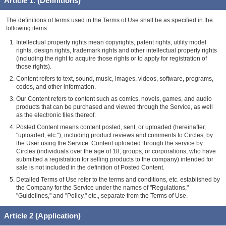
Article 1. (Definitions)
The definitions of terms used in the Terms of Use shall be as specified in the
following items.
Intellectual property rights mean copyrights, patent rights, utility model
rights, design rights, trademark rights and other intellectual property rights
(including the right to acquire those rights or to apply for registration of
those rights).
Content refers to text, sound, music, images, videos, software, programs,
codes, and other information.
Our Content refers to content such as comics, novels, games, and audio
products that can be purchased and viewed through the Service, as well
as the electronic files thereof.
Posted Content means content posted, sent, or uploaded (hereinafter,
"uploaded, etc."), including product reviews and comments to Circles, by
the User using the Service. Content uploaded through the service by
Circles (individuals over the age of 18, groups, or corporations, who have
submitted a registration for selling products to the company) intended for
sale is not included in the definition of Posted Content.
Detailed Terms of Use refer to the terms and conditions, etc. established by
the Company for the Service under the names of "Regulations,"
"Guidelines," and "Policy," etc., separate from the Terms of Use.
Article 2 (Application)