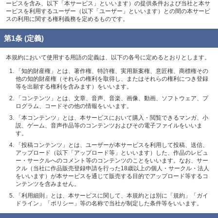
ービスを含み、以下「本サービス」といいます）の提供条件および当社と本サ
ービスを利用するユーザー（以下「ユーザー」といいます）との間の本サービ
スの利用に関する権利義務を定めるものです。
第1条 (定義)
本規約において使用する用語の定義は、以下の各号に定めるとおりとします。
「知的財産権」とは、著作権、特許権、実用新案権、意匠権、商標権その
他の知的財産権（それらの権利を取得し、またはそれらの権利につき登録
等を出願する権利を含みます）をいいます。
「コンテンツ」とは、文章、音声、音楽、画像、動画、ソフトウェア、プ
ログラム、コードその他の情報をいいます。
「本コンテンツ」とは、本サービスにおいて購入・閲覧できるマンガ、小
説、ゲーム、音声作品等のコンテンツおよびその電子ファイルをいいま
す。
「投稿コンテンツ」とは、ユーザーが本サービスを利用して投稿、送信、
アップロード（以下「アップロード等」といいます）した、作品のレビュ
ー・サークルへのコメント等のコンテンツのことをいいます。なお、サー
クル（当社に作品販売登録申請を行った18歳以上の個人・サークル・法人
をいいます）が本サービスを通じて販売する目的でアップロード等するコ
ンテンツを含みません。
「利用細則」とは、本サービスに関して、本規約とは別に「規約」「ガイ
ドライン」「ポリシー」等の名称で当社が制定した条件等をいいます。