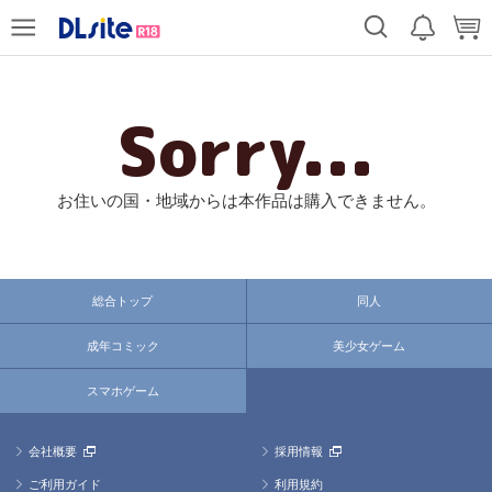
Sorry...
お住いの国・地域からは本作品は購入できません。
総合トップ
同人
成年コミック
美少女ゲーム
スマホゲーム
会社概要
採用情報
ご利用ガイド
利用規約