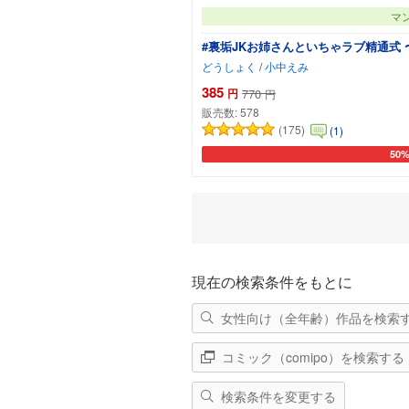
マ
#裏垢JKお姉さんといちゃラブ精通式
どうしょく
/
小中えみ
385
円
770
円
販売数:
578
(175)
(1)
50
カー
現在の検索条件をもとに
女性向け（全年齢）作品を検索
コミック（comipo）を検索する
検索条件を変更する