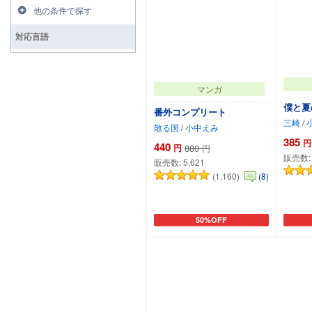
他の条件で探す
対応言語
マンガ
僕と夏
番外コンプリート
三崎
/
散る国
/
小中えみ
385
円
440
円
880
円
販売数
販売数:
5,621
(1,160)
(8)
50%OFF
カートに追加