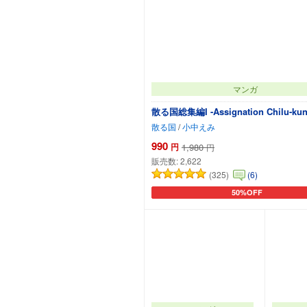
マンガ
散る国総集編I -Assignation Chilu-kun
散る国
/
小中えみ
990
円
1,980
円
販売数:
2,622
(325)
(6)
50%OFF
カートに追加