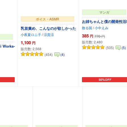
マンガ
ボイス・ASMR
お姉ちゃんと僕の開発性活
散る国
/
小中えみ
乳首責め、こんなのが欲しかった
小夜夏ロニ子
/
涼貴涼
385
円
770
円
1,100
販売数:
2,480
円
i Works-
(505)
(5)
販売数:
2,568
(454)
(4)
50%OFF
カートに追加
カートに追加