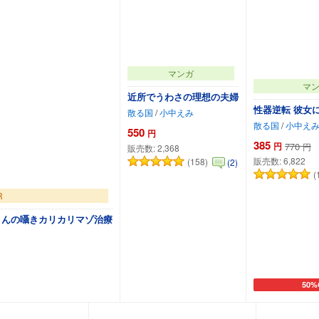
マンガ
マ
近所でうわさの理想の夫婦
性器逆転 彼女
散る国
/
小中えみ
散る国
/
小中え
550
円
385
円
770
円
販売数:
2,368
販売数:
6,822
(158)
(2)
(
R
さんの囁きカリカリマゾ治療
50%
加
カートに追加
カー