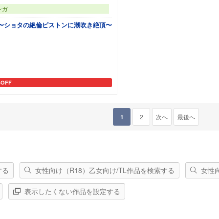
ンガ
 〜ショタの絶倫ピストンに潮吹き絶頂〜
%OFF
トに追加
1
2
次へ
最後へ
する
女性向け（R18）乙女向け/TL作品を検索する
女性
表示したくない作品を設定する