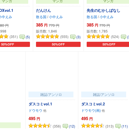
マンガ
マンガ
マンガ
Xvol.1
だんけん
先生のむかしばなし
小中えみ
散る国
/
小中えみ
散る国
/
小中えみ
385
385
80
円
770
円
770
円
円
円
,998
販売数:
1,846
販売数:
1,785
(351)
(555)
(524)
(5)
(3)
(
50%OFF
50%OFF
50%OFF
カートに追加
カートに追加
カートに追加
雑誌/アンソロ
雑誌/アンソロ
ダスコミvol.1
ダスコミvol.2
ドウモウ
ドウモウ(画)
495
495
円
円
(356)
(313)
(12)
(11)