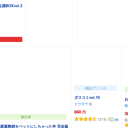
BOXvol.2
カートに追加
カートに追加
雑誌/アンソロ
ダスコミvol.10
ドウモウ
散
660
円
3
単行本
(213)
(4)
販
家庭教師をペットにしちゃった件 完全版