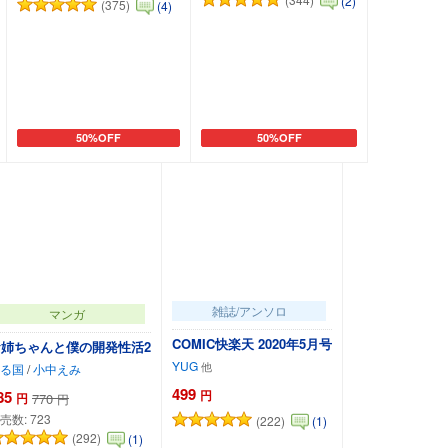
(2)
(375)
(4)
50%OFF
50%OFF
カートに追加
カートに追加
雑誌/アンソロ
マンガ
COMIC快楽天 2020年5月号
お姉ちゃんと僕の開発性活2
YUG
る国
/
小中えみ
499
85
円
円
770
円
売数:
723
(222)
(1)
(292)
(1)