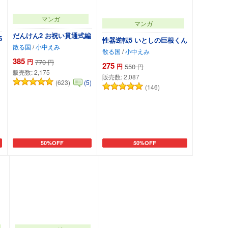
マンガ
マンガ
だんけん2 お祝い貫通式編
5
性器逆転5 いとしの巨根くん
散る国
/
小中えみ
散る国
/
小中えみ
385
円
770
円
275
円
550
円
販売数:
2,175
販売数:
2,087
(623)
(5)
(146)
50%OFF
50%OFF
カートに追加
カートに追加