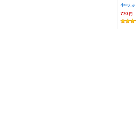
小中えみ
770
円
カートに追加