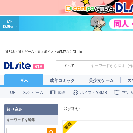
9/14
13:59
まで
同人誌・同人ゲーム・同人ボイス・ASMRならDLsite
すべて
同人
成年コミック
美少女ゲーム
ス
ゲーム
動画
ボイス・ASMR
マン
TOP
並び替え :
絞り込み
キーワードを編集