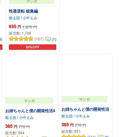
マンガ
性器逆転 総集編
散る国
/
小中えみ
935
円
1,870
円
販売数:
1,706
(107)
3)
(1)
50%OFF
カートに追加
マンガ
マンガ
お姉ちゃんと僕の開発性活
お姉ちゃんと僕の開発性活4
散る国
/
小中えみ
散る国
/
小中えみ
385
円
770
円
385
円
770
円
販売数:
851
販売数:
994
(344)