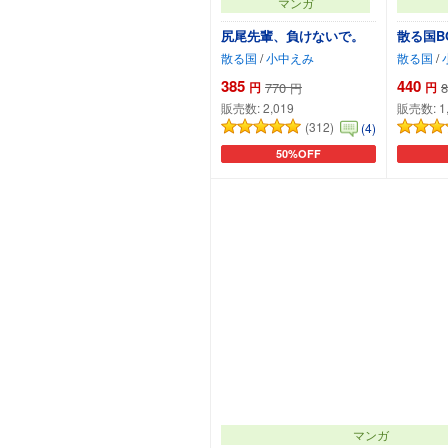
マンガ
尻尾先輩、負けないで。
散る国BO
散る国
/
小中えみ
散る国
/
385
440
円
770
円
8
円
販売数:
2,019
販売数:
1
(312)
(4)
50%OFF
カートに追加
マンガ