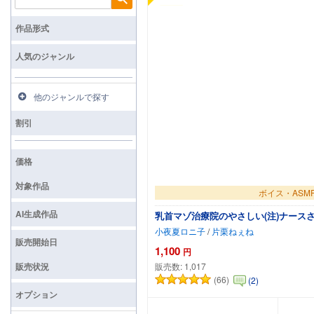
検索
作品形式
人気のジャンル
他のジャンルで探す
割引
価格
対象作品
ボイス・ASM
AI生成作品
乳首マゾ治療院のやさしい(注)ナース
小夜夏ロニ子
/
片栗ねぇね
販売開始日
1,100
円
販売数:
1,017
販売状況
(66)
(2)
カートに追
オプション