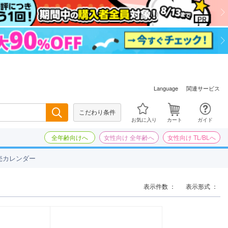
関連サービス
Language
こだわり条件
検索
お気に入り
カート
ガイド
全年齢向けへ
女性向け 全年齢へ
女性向け TL/BLへ
売カレンダー
表示件数 ：
表示形式 ：