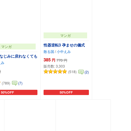
マンガ
性器逆転3 孕ませの儀式
マンガ
散る国
/
小中えみ
幼なじみに戻れなくても
385
円
770
円
えみ
販売数:
3,303
円
(518)
(2)
(789)
(7)
50%OFF
50%OFF
カートに追加
カートに追加