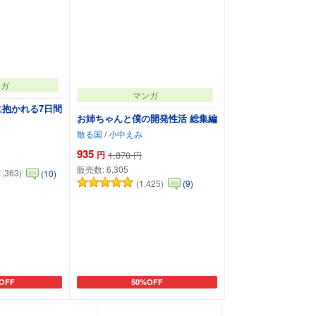
ンガ
マンガ
に抱かれる7日間
お姉ちゃんと僕の開発性活 総集編
み
散る国
/
小中えみ
935
円
1,870
円
販売数:
6,305
1,363)
(10)
(1,425)
(9)
OFF
50%OFF
トに追加
カートに追加