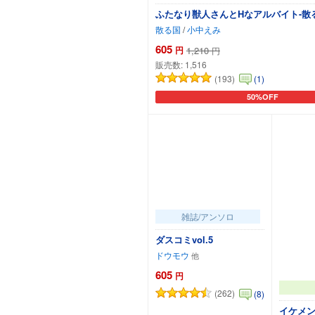
ふたなり獣人さんとHなアルバイト-散る国
散る国
/
小中えみ
605
円
1,210
円
販売数:
1,516
(193)
(1)
50%OFF
カートに追加
雑誌/アンソロ
ダスコミvol.5
ドウモウ
605
円
(262)
(8)
イケメン