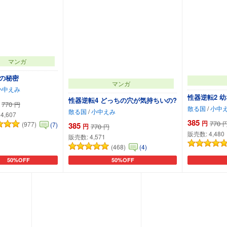
マンガ
の秘密
マンガ
小中えみ
性器逆転2 
性器逆転4 どっちの穴が気持ちいの?
770
円
散る国
/
小中
散る国
/
小中えみ
:
4,607
385
円
770
(977)
(7)
385
円
770
円
販売数:
4,480
販売数:
4,571
(468)
(4)
50%OFF
50%OFF
カートに追加
カートに追加