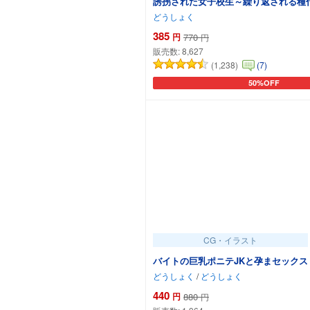
誘拐された女子校生～繰り返される種
どうしょく
385
円
770
円
販売数:
8,627
(1,238)
(7)
50%OFF
カートに追加
CG・イラスト
バイトの巨乳ポニテJKと孕まセックス
どうしょく
/
どうしょく
440
円
880
円