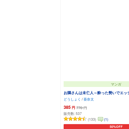
マンガ
お隣さんは未亡人～酔った勢いでエッ
どうしょく
/
葵奈太
385
円
770
円
販売数:
537
(133)
(1)
50%OFF
カートに追加