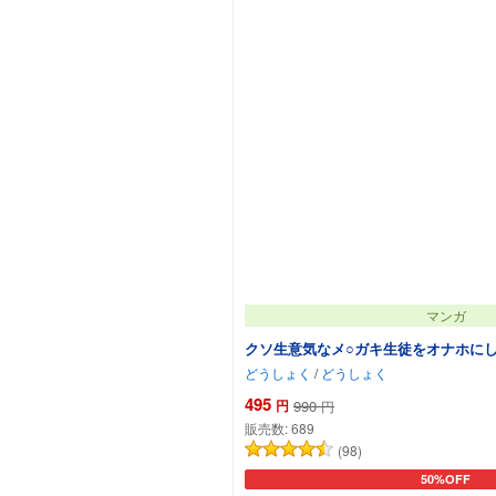
マンガ
クソ生意気なメ○ガキ生徒をオナホにし
どうしょく
/
どうしょく
495
円
990
円
販売数:
689
(98)
50%OFF
カートに追加