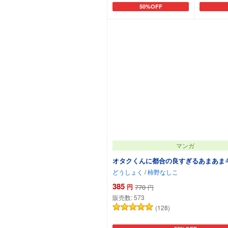
50%OFF
カートに追加
マンガ
オタクくんに都合の良すぎるあまあま
どうしょく
/
柿野なしこ
385
円
770
円
販売数:
573
(128)