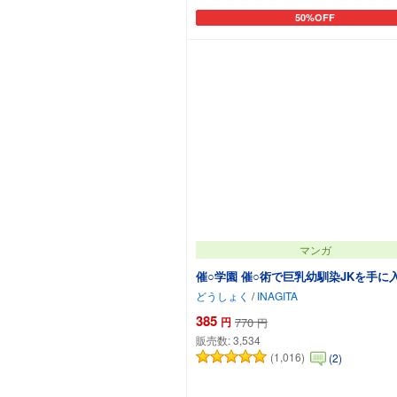
50%OFF
カートに追加
マンガ
催○学園 催○術で巨乳幼馴染JKを手に
どうしょく
/
INAGITA
385
円
770
円
販売数:
3,534
(1,016)
(2)