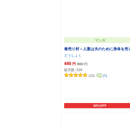
マンガ
春売り村～人妻は夫のために身体を売
どうしょく
440
円
880
円
販売数:
326
(33)
(1)
50%OFF
カートに追加