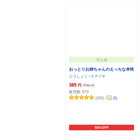
マンガ
おっとりお姉ちゃんのえっちな本性
どうしょく
/
チチヅキ
385
円
770
円
販売数:
970
(253)
(5)
50%OFF
カートに追加