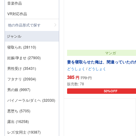
音楽作品
VR対応作品
他の作品形式で探す
ジャンル
寝取られ
(28110)
マンガ
妊娠/孕ませ
(27900)
妻を寝取らせた俺は、間違っていたの
男性受け
(35431)
どうしょく
/
どうしょく
385
円
770
円
フタナリ
(20934)
販売数:
78
男の娘
(9997)
50%OFF
カートに追加
バイノーラル/ダミヘ
(32030)
悪堕ち
(5705)
露出
(16258)
レズ/女同士
(19387)