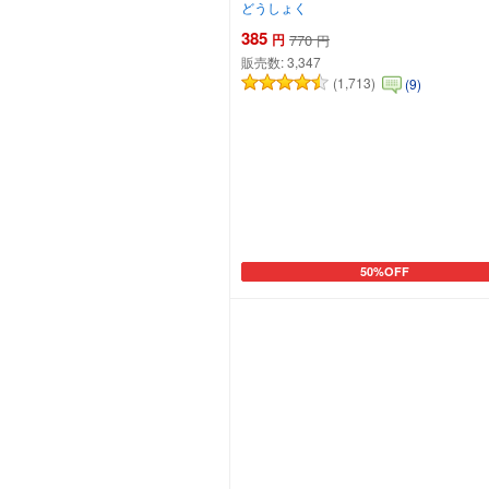
どうしょく
385
円
770
円
販売数:
3,347
(1,713)
(9)
50%OFF
カートに追加