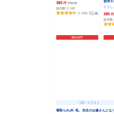
欲求不
385
円
770
円
どうし
販売数:
2,140
(1,109)
(8)
385
円
販売数
50%OFF
カートに追加
CG・イラスト
寝取られJK -私、先生のお嫁さんにな