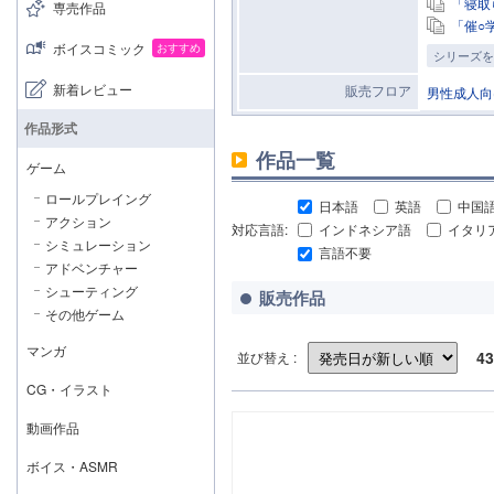
「寝取
専売作品
「催○
ボイスコミック
おすすめ
シリーズを
新着レビュー
販売フロア
男性成人向
作品形式
作品一覧
ゲーム
ロールプレイング
日本語
英語
中国
アクション
対応言語:
インドネシア語
イタリ
シミュレーション
言語不要
アドベンチャー
シューティング
販売作品
その他ゲーム
マンガ
43
並び替え :
CG・イラスト
動画作品
ボイス・ASMR