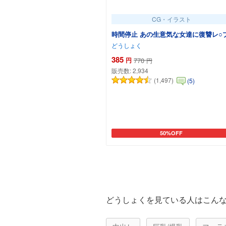
CG・イラスト
時間停止 あの生意気な女達に復讐レ○プ
どうしょく
385
円
770
円
販売数:
2,934
(1,497)
(5)
50%OFF
カートに追加
どうしょくを見ている人はこん