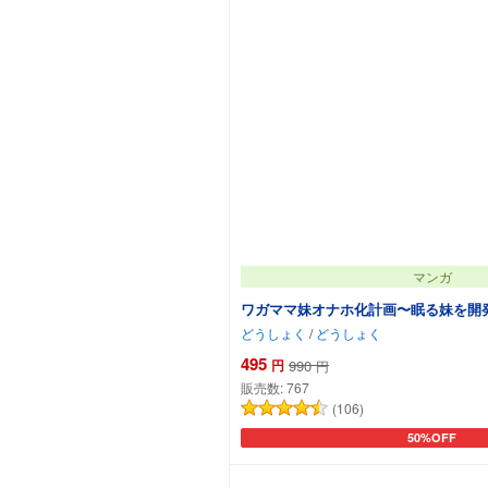
マンガ
ワガママ妹オナホ化計画〜眠る妹を開
どうしょく
/
どうしょく
495
円
990
円
販売数:
767
(106)
50%OFF
カートに追加