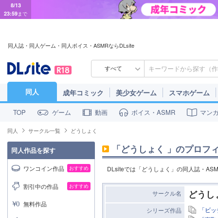
8/13
23:59
まで
同人誌・同人ゲーム・同人ボイス・ASMRならDLsite
すべて
同人
成年コミック
美少女ゲーム
スマホゲーム
ゲーム
動画
ボイス・ASMR
マン
TOP
同人
サークル一覧
どうしょく
「
どうしょく
」のプロフ
同人作品を探す
ワンコイン作品
おすすめ
DLsiteでは「どうしょく」の同人誌・A
割引中の作品
おすすめ
どうし
サークル名
無料作品
「ビッ
シリーズ作品