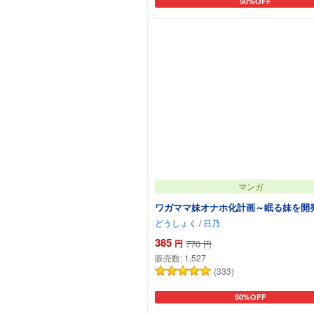
50%OFF
カートに追加
マンガ
ワガママ妹オナホ化計画～眠る妹を開
どうしょく
/
日乃
385
円
770
円
販売数:
1,527
(333)
50%OFF
カートに追加