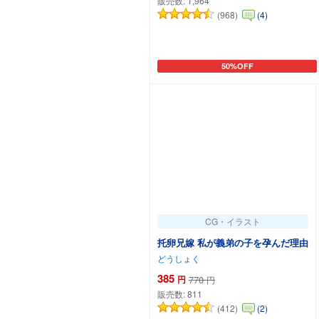
販売数:
1,964
(968)
(4)
50%OFF
カートに追加
CG・イラスト
托卵兄嫁 私が義弟の子を孕んだ理由
どうしょく
385
円
770
円
販売数:
811
(412)
(2)