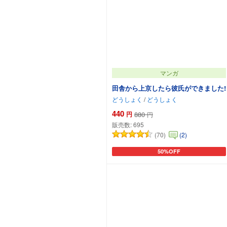
マンガ
田舎から上京したら彼氏ができました!
どうしょく
/
どうしょく
440
円
880
円
販売数:
695
(70)
(2)
50%OFF
カートに追加