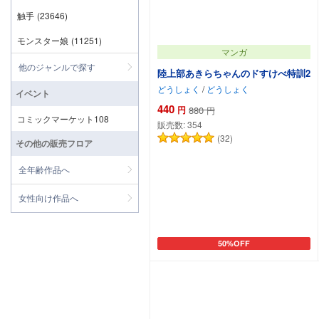
触手
(23646)
モンスター娘
(11251)
マンガ
他のジャンルで探す
陸上部あきらちゃんのドすけべ特訓2
どうしょく
/
どうしょく
イベント
440
円
880
円
コミックマーケット108
販売数:
354
(32)
その他の販売フロア
全年齢作品へ
女性向け作品へ
50%OFF
カートに追加