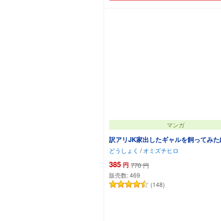
マンガ
訳アリJK家出したギャルを飼ってみた結
どうしょく
/
オミズチヒロ
385
円
770
円
販売数:
469
(148)