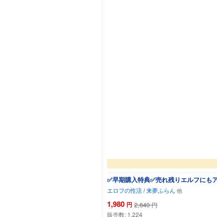
✅早期購入特典✅売れ残りエルフにもア
エロフの性活
/
来夢ふらん
1,980
円
2,640
円
販売数:
1,224