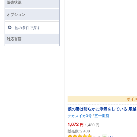
販売状況
オプション
他の条件で探す
対応言語
ボイス
僕の妻は明らかに浮気をしている 扉越
デカスイカ3号
/
五十嵐斎
1,072
円
1,430
円
販売数:
2,408
(67)
(4)