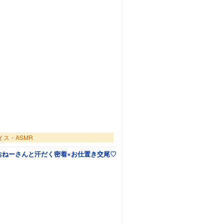
イス・ASMR
おねーさんと汗だく密着×お仕置き交尾♡