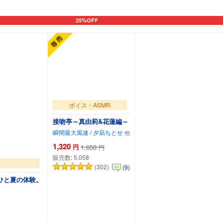
25%OFF
カートに追加
ボイス・ASMR
接吻亭～真由莉&花蓮編～
瞬間最大風速
/
夕凪ちとせ
1,320
円
1,650
円
販売数:
5,058
(302)
(9)
ひと夏の体験。