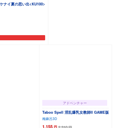
ナイ夏の思い出<KU100>
アドベンチャー
Taboo Spell 淫乱爆乳女教師II GAME版
梅麻呂3D
1,155
円
2,310
円