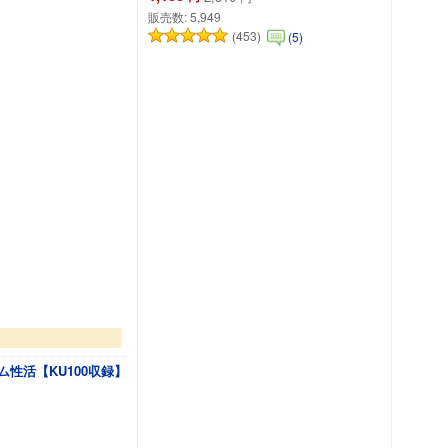
販売数:
5,949
(453)
(5)
性活【KU100収録】