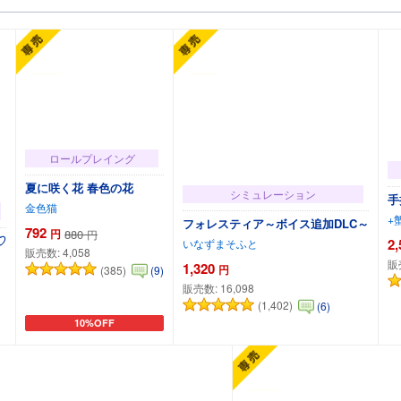
ロールプレイング
夏に咲く花 春色の花
シミュレーション
手
金色猫
+
フォレスティア～ボイス追加DLC～
792
円
880
円
♡
2,
いなずまそふと
販売数:
4,058
販
1,320
円
(385)
(9)
販売数:
16,098
(1,402)
(6)
10%OFF
カートに追加
カートに追加