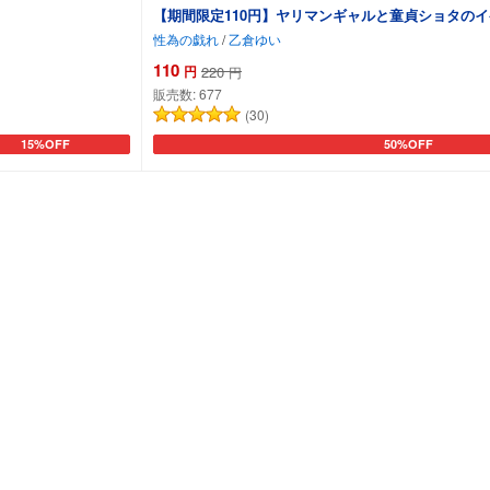
【期間限定110円】ヤリマンギャルと童貞ショタのイケ
性為の戯れ
/
乙倉ゆい
110
円
220
円
販売数:
677
(30)
15%OFF
50%OFF
カートに追加
カートに追加