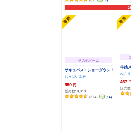
2
カ
その他ゲーム
牛娘
サキュバス・ショーダウン！
ねこう
おっぱい工房
467
990
円
販売数
販売数:
8,013
(574)
(14)