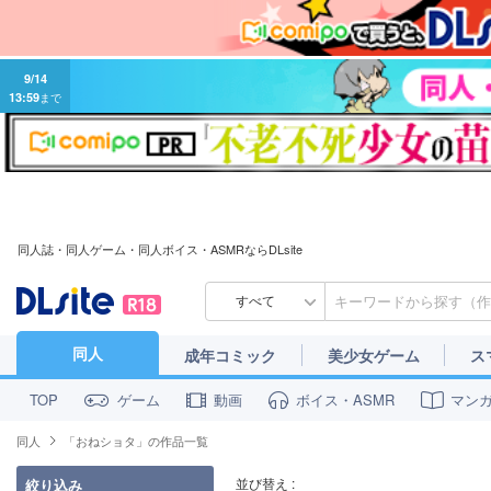
9/14
13:59
まで
同人誌・同人ゲーム・同人ボイス・ASMRならDLsite
すべて
同人
成年コミック
美少女ゲーム
ス
ゲーム
動画
ボイス・ASMR
マン
TOP
同人
「おねショタ」の作品一覧
並び替え :
絞り込み