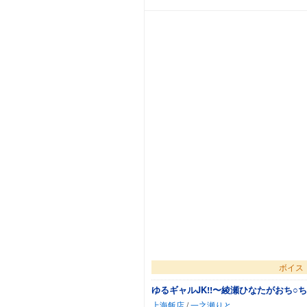
ボイス
ゆるギャルJK!!〜綾瀬ひなたがおち
上海飯店
/
一之瀬りと