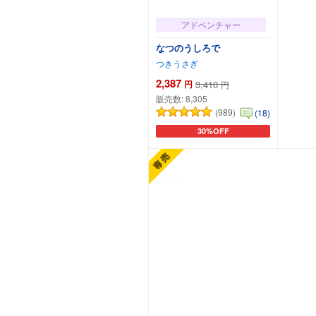
アドベンチャー
なつのうしろで
つきうさぎ
2,387
円
3,410
円
販売数:
8,305
(989)
(18)
30%OFF
カートに追加