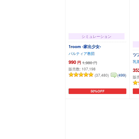
シミュレーション
1room -家出少女-
パルティア教団
ツ
990
乳
円
1,980
円
販売数:
107,198
35
(37,480)
(499)
販
50%OFF
カートに追加