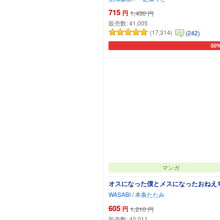
715
円
1,430
円
販売数:
41,005
(17,314)
(242)
50
カー
マンガ
オスになった僕とメスになったおねえ
WASABI
/
本条たたみ
605
円
1,210
円
販売数:
40,011