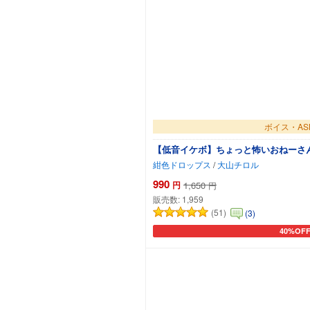
ボイス・AS
【低音イケボ】ちょっと怖いおねーさ
紺色ドロップス
/
大山チロル
990
円
1,650
円
販売数:
1,959
(51)
(3)
40%OF
カートに