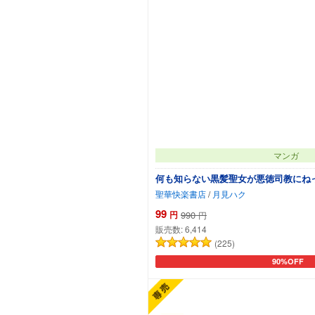
マンガ
何も知らない黒髪聖女が悪徳司教にね
聖華快楽書店
/
月見ハク
99
円
990
円
販売数:
6,414
(225)
90%OFF
カートに追