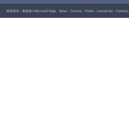
推奨環境：最新版のMicrosoft Edge、Safari、Chrome、Firefox（JavaScript・Cooki