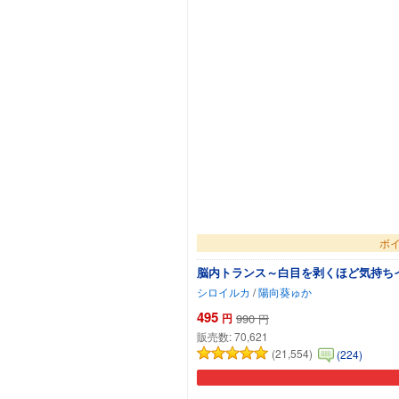
ボイ
脳内トランス～白目を剥くほど気持ち
シロイルカ
/
陽向葵ゅか
495
円
990
円
販売数:
70,621
(21,554)
(224)