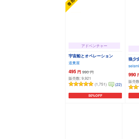
アドベンチャー
宇宙船とオペレーション
狼少
道糞屋
seism
495
円
990
円
990
販売数:
9,921
販売数
(1,751)
(22)
50%OFF
カートに追加