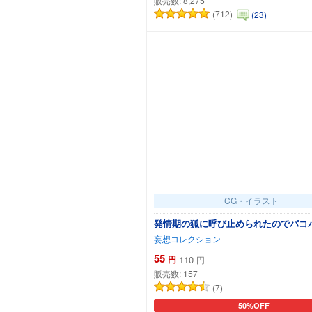
販売数:
8,275
(712)
(23)
CG・イラスト
発情期の狐に呼び止められたのでパコ
妄想コレクション
55
円
110
円
販売数:
157
(7)
50%OFF
カートに追加