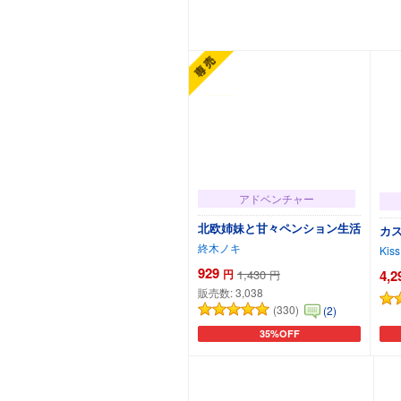
カートに追加
アドベンチャー
北欧姉妹と甘々ペンション生活
カス
終木ノキ
Kiss
929
円
1,430
4,2
円
販売数:
3,038
(330)
(2)
35%OFF
カートに追加