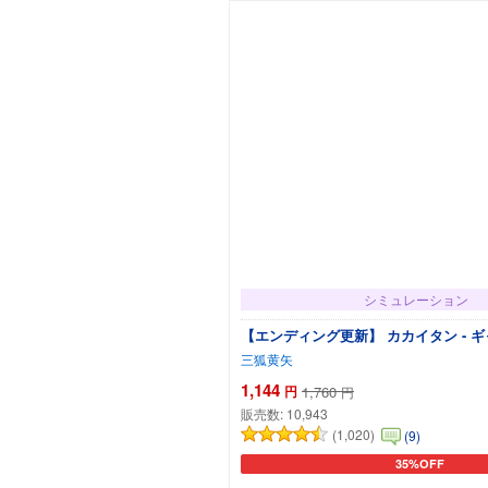
シミュレーション
【エンディング更新】 カカイタン - 
三狐黄矢
1,144
円
1,760
円
販売数:
10,943
(1,020)
(9)
35%OFF
カートに追加