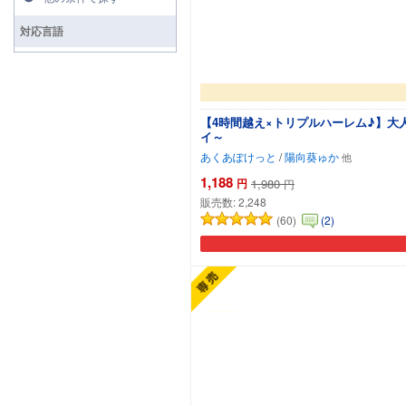
対応言語
【4時間越え×トリプルハーレム♪】
イ～
あくあぽけっと
/
陽向葵ゅか
1,188
円
1,980
円
販売数:
2,248
(60)
(2)