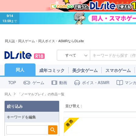
9/14
13:59
まで
同人誌・同人ゲーム・同人ボイス・ASMRならDLsite
すべて
同人
成年コミック
美少女ゲーム
スマホゲーム
ゲーム
動画
ボイス・ASMR
マン
TOP
同人
「ノーマルプレイ」の作品一覧
並び替え :
絞り込み
キーワードを編集