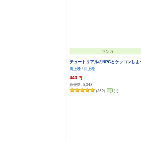
マンガ
チュートリアルのNPCとケッコンしよ
川上稔
/
川上稔
440
円
販売数:
5,348
(362)
(1)