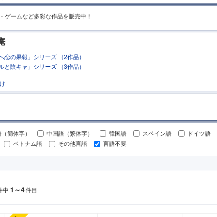
MR・ゲームなど多彩な作品を販売中！
庵
へ恋の果報」シリーズ （2作品）
ルと陰キャ」シリーズ （3作品）
け
語（簡体字）
中国語（繁体字）
韓国語
スペイン語
ドイツ語
ベトナム語
その他言語
言語不要
1～4
件中
件目