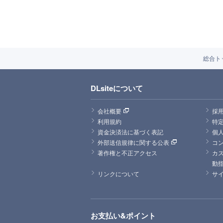
総合ト
DLsiteについて
会社概要
採
利用規約
特
資金決済法に基づく表記
個
外部送信規律に関する公表
コ
著作権と不正アクセス
カ
動
リンクについて
サ
お支払い&ポイント