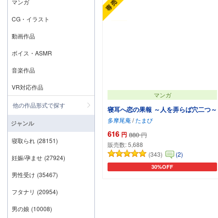
マンガ
CG・イラスト
動画作品
ボイス・ASMR
音楽作品
VR対応作品
マンガ
他の作品形式で探す
寝耳へ恋の果報 ～人を弄らば穴二つ～
多摩尾庵
/
たまび
ジャンル
616
円
880
円
寝取られ
(28151)
販売数:
5,688
(343)
(2)
妊娠/孕ませ
(27924)
30%OFF
カートに追加
男性受け
(35467)
フタナリ
(20954)
男の娘
(10008)