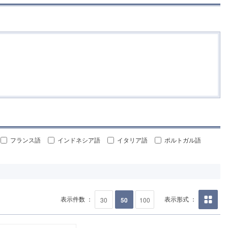
フランス語
インドネシア語
イタリア語
ポルトガル語
表示件数 ：
表示形式 ：
30
50
100
画像の
み