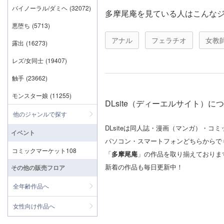
バイノーラル/ダミヘ
(32072)
多摩尾庵を見ている人はこんな
悪堕ち
(5713)
アナル
フェラチオ
女教
露出
(16273)
レズ/女同士
(19407)
触手
(23662)
モンスター娘
(11255)
DLsite（ディーエルサイト）に
他のジャンルで探す
DLsiteは同人誌・漫画（マンガ）・
イベント
パソコン・スマートフォンどちらからで
コミックマーケット108
「
多摩尾庵
」の作品を取り揃えておりま
新着の作品も毎日更新中！
その他の販売フロア
全年齢作品へ
女性向け作品へ