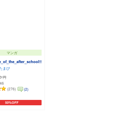
マンガ
_of_the_after_school!!
たまび
0
円
446
(276)
(2)
50%OFF
カートに追加