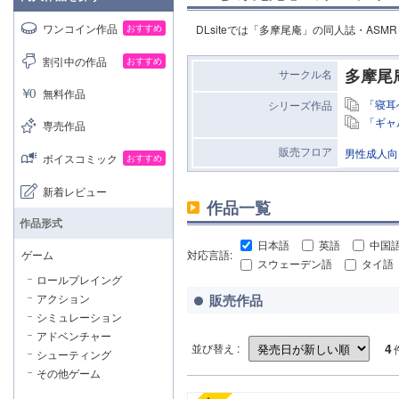
ワンコイン作品
おすすめ
DLsiteでは「多摩尾庵」の同人誌・AS
割引中の作品
おすすめ
多摩尾
サークル名
無料作品
「寝耳
シリーズ作品
「ギャ
専売作品
販売フロア
男性成人向
ボイスコミック
おすすめ
新着レビュー
作品一覧
作品形式
日本語
英語
中国
対応言語:
ゲーム
スウェーデン語
タイ語
ロールプレイング
販売作品
アクション
シミュレーション
アドベンチャー
4
並び替え :
シューティング
その他ゲーム