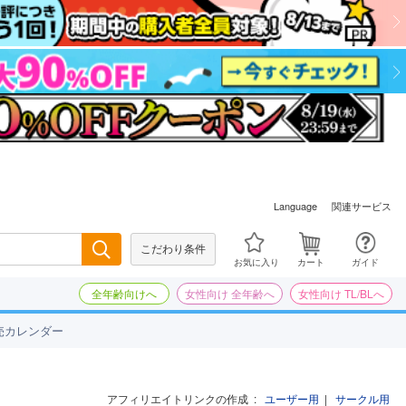
関連サービス
Language
こだわり条件
検索
お気に入り
カート
ガイド
全年齢向けへ
女性向け 全年齢へ
女性向け TL/BLへ
売カレンダー
アフィリエイトリンクの作成
:
ユーザー用
|
サークル用