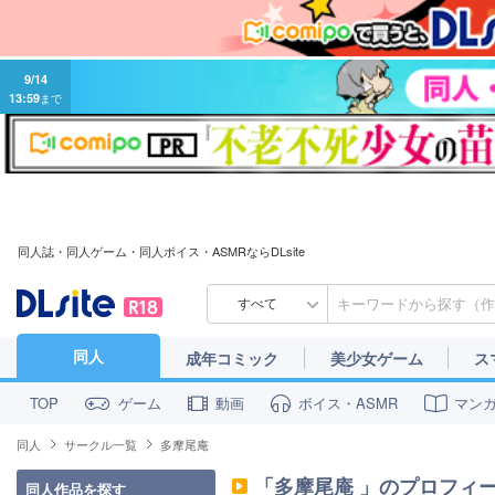
9/14
13:59
まで
同人誌・同人ゲーム・同人ボイス・ASMRならDLsite
すべて
同人
成年コミック
美少女ゲーム
ス
ゲーム
動画
ボイス・ASMR
マン
TOP
同人
サークル一覧
多摩尾庵
「
多摩尾庵
」のプロフィ
同人作品を探す