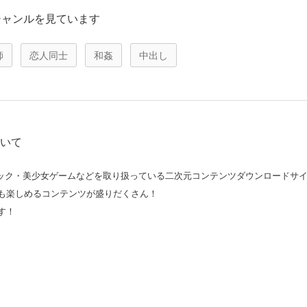
ジャンルを見ています
師
恋人同士
和姦
中出し
ついて
コミック・美少女ゲームなどを取り扱っている二次元コンテンツダウンロードサ
も楽しめるコンテンツが盛りだくさん！
す！