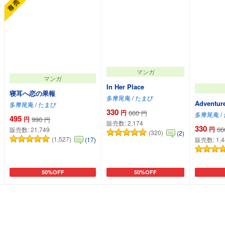
マンガ
マンガ
In Her Place
寝耳へ恋の果報
多摩尾庵
/
たまび
Adventure
多摩尾庵
/
たまび
330
円
660
円
多摩尾庵
/
495
円
990
円
販売数:
2,174
330
円
66
販売数:
21,749
(320)
(2)
(1,527)
(17)
販売数:
1,
50%OFF
50%OFF
カートに追加
カートに追加