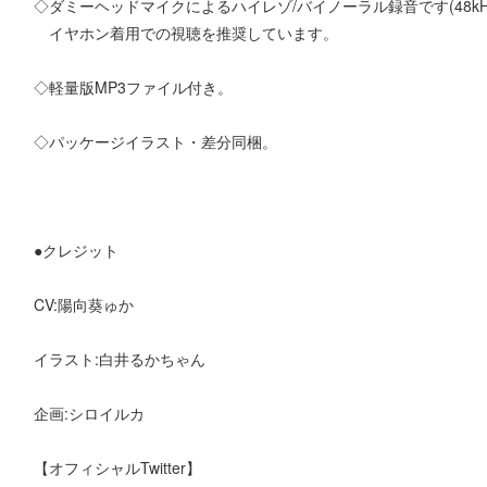
◇ダミーヘッドマイクによるハイレゾ/バイノーラル録音です(48kHz/2
イヤホン着用での視聴を推奨しています。
◇軽量版MP3ファイル付き。
◇パッケージイラスト・差分同梱。
●クレジット
CV:陽向葵ゅか
イラスト:白井るかちゃん
企画:シロイルカ
【オフィシャルTwitter】