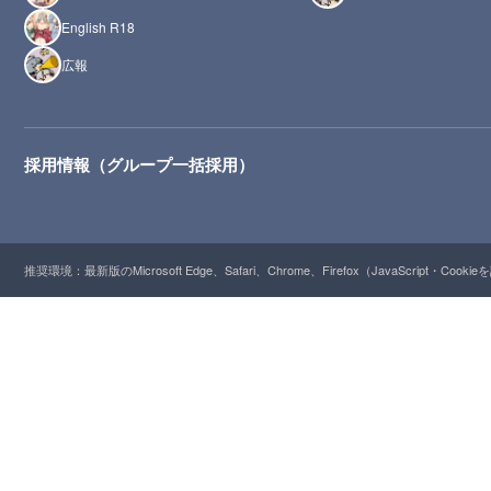
English R18
広報
採用情報（グループ一括採用）
推奨環境：最新版のMicrosoft Edge、Safari、Chrome、Firefox（JavaScript・Cooki