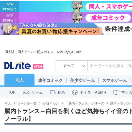
9/14
13:59
まで
8/13
23:59
まで
同人誌・同人ゲーム・同人ボイス・ASMRならDLsite
すべて
同人
成年コミック
美少女ゲーム
スマホゲーム
ゲーム
動画
ボイス・ASMR
マン
TOP
同人
サークル一覧
シロイルカ
「脳内トランス」シリーズ
脳内トランス
脳内トランス～白目を剥くほど気持ちイイ音のド
ノーラル】