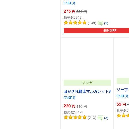
FAKE庵
275
円
550
円
販売数:
513
(139)
(1)
50%OFF
カートに追加
マンガ
ソープ・
ほだされ戦士マルガレット3
FAKE庵
FAKE庵
55
円
1
220
円
440
円
販売数:
販売数:
642
(213)
(3)