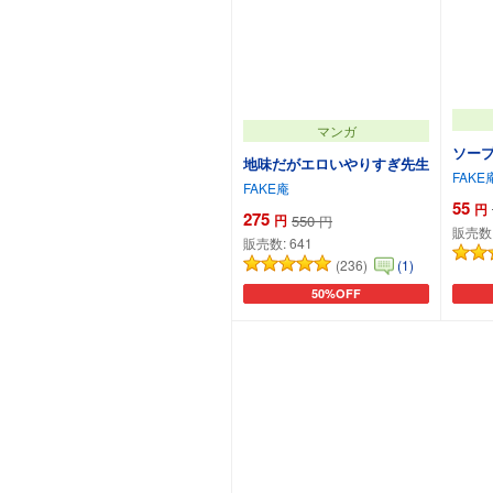
マンガ
ソープ
地味だがエロいやりすぎ先生
FAKE
FAKE庵
55
円
275
円
550
円
販売数
販売数:
641
(236)
(1)
50%OFF
カートに追加