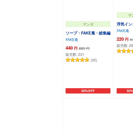
マ
浮気イン
マンガ
FAKE庵
ソープ・FAKE庵・総集編
220
円
4
FAKE庵
販売数:
2
440
円
880
円
販売数:
231
(30)
50%OFF
50
カートに追加
カー