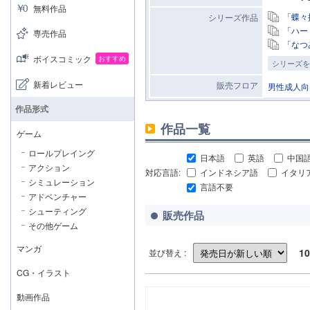
無料作品
「蝶々
シリーズ作品
「ハー
専売作品
「なつ
ボイスコミック
おすすめ
シリーズを
新着レビュー
販売フロア
男性成人向
作品形式
作品一覧
ゲーム
ロールプレイング
日本語
英語
中国
アクション
対応言語:
インドネシア語
イタリ
シミュレーション
言語不要
アドベンチャー
シューティング
販売作品
その他ゲーム
マンガ
10
並び替え :
CG・イラスト
動画作品