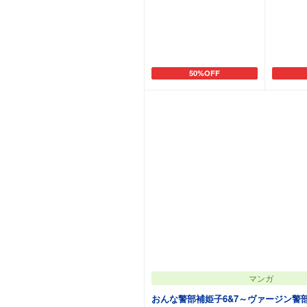
50%OFF
カートに追加
マンガ
おんな警部補姫子6&7～ヴァージン警部