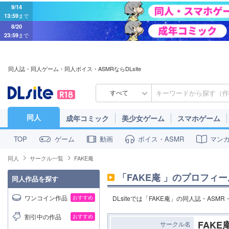
9/14
13:59
まで
8/20
23:59
まで
同人誌・同人ゲーム・同人ボイス・ASMRならDLsite
すべて
同人
成年コミック
美少女ゲーム
スマホゲーム
ゲーム
動画
ボイス・ASMR
マン
TOP
同人
サークル一覧
FAKE庵
「
FAKE庵
」のプロフィー
同人作品を探す
ワンコイン作品
おすすめ
DLsiteでは「FAKE庵」の同人誌・AS
割引中の作品
おすすめ
FAKE
サークル名