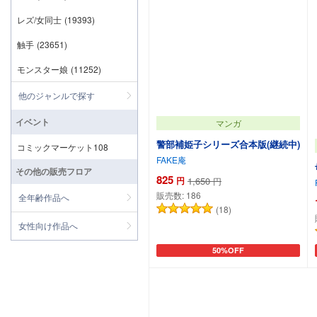
レズ/女同士
(19393)
触手
(23651)
モンスター娘
(11252)
他のジャンルで探す
イベント
マンガ
警部補姫子シリーズ合本版(継続中)
コミックマーケット108
FAKE庵
その他の販売フロア
825
円
1,650
円
販売数:
186
全年齢作品へ
(18)
女性向け作品へ
50%OFF
カートに追加