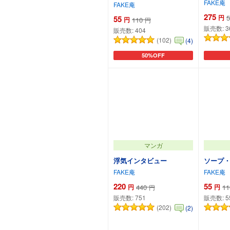
FAKE庵
FAKE庵
275
円
5
55
円
110
円
販売数:
3
販売数:
404
(102)
(4)
50%OFF
カートに追加
マンガ
浮気インタビュー
ソープ・
FAKE庵
FAKE庵
220
55
円
440
円
11
円
販売数:
751
販売数:
5
(202)
(2)