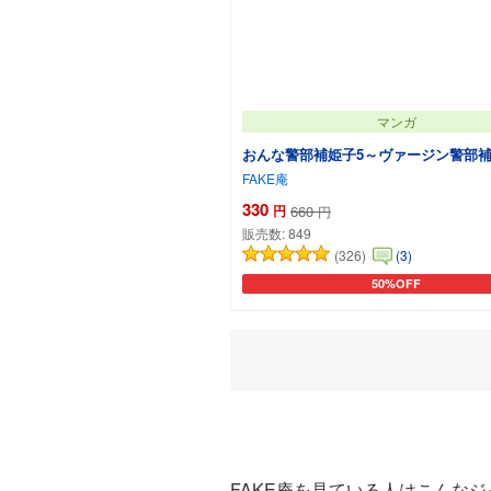
マンガ
おんな警部補姫子5～ヴァージン警部補
FAKE庵
330
円
660
円
販売数:
849
(326)
(3)
50%OFF
カートに追加
FAKE庵を見ている人はこんな