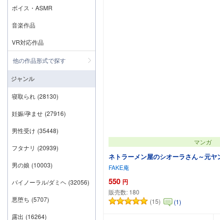
ボイス・ASMR
音楽作品
VR対応作品
他の作品形式で探す
ジャンル
寝取られ
(28130)
妊娠/孕ませ
(27916)
男性受け
(35448)
マンガ
フタナリ
(20939)
ネトラーメン屋のシオーラさん～元ヤ
男の娘
(10003)
FAKE庵
550
円
バイノーラル/ダミヘ
(32056)
販売数:
180
悪堕ち
(5707)
(15)
(1)
カートに追
露出
(16264)