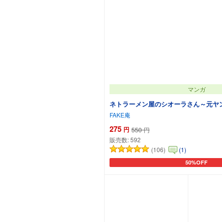
マンガ
ネトラーメン屋のシオーラさん～元ヤ
FAKE庵
275
円
550
円
販売数:
592
(106)
(1)
50%OFF
カートに追加