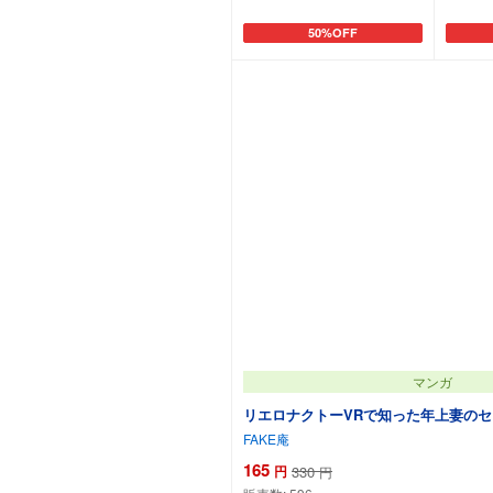
50%OFF
カートに追加
マンガ
リエロナクトーVRで知った年上妻の
FAKE庵
165
円
330
円