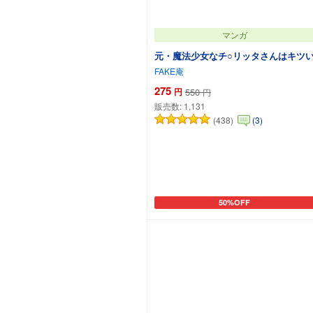
マンガ
元・魔法少女なチ○リッタさんはキツ
FAKE庵
275
円
550
円
販売数:
1,131
(438)
(3)
50%OFF
カートに追加