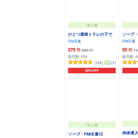
マンガ
ひとつ屋根トラレの下で
ソープ・
FAKE庵
FAKE庵
275
55
円
550
円
11
円
販売数:
554
販売数:
4
(144)
(1)
50%OFF
カートに追加
マンガ
肉体潜入
ソープ・FAKE庵12