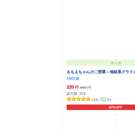
マンガ
ももえちゃんの〇営業～地味系グラド
FAKE庵
220
円
440
円
販売数:
303
(34)
(1)
50%OFF
カートに追加