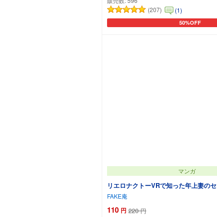
販売数:
596
(207)
(1)
50%OFF
カートに追加
マンガ
リエロナクトーVRで知った年上妻の
FAKE庵
110
円
220
円