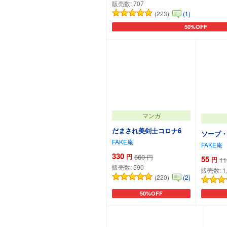
販売数:
707
(223)
(1)
50%OFF
カートに追加
マンガ
だまされ美剣士コロナ6
ソープ・
FAKE庵
FAKE庵
330
円
660
円
55
円
11
販売数:
590
販売数:
1
(220)
(2)
50%OFF
カートに追加