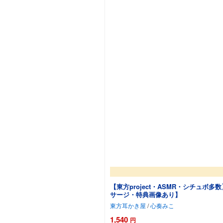
【東方project・ASMR・シチュ
サージ・特典画像あり】
東方耳かき屋
/
心奏みこ
1,540
円