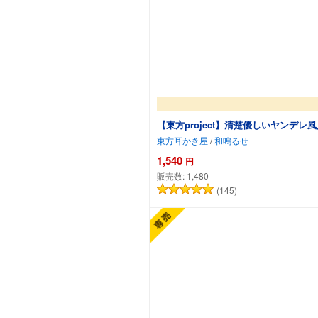
【東方project】清楚優しいヤンデ
東方耳かき屋
/
和鳴るせ
1,540
円
販売数:
1,480
(145)