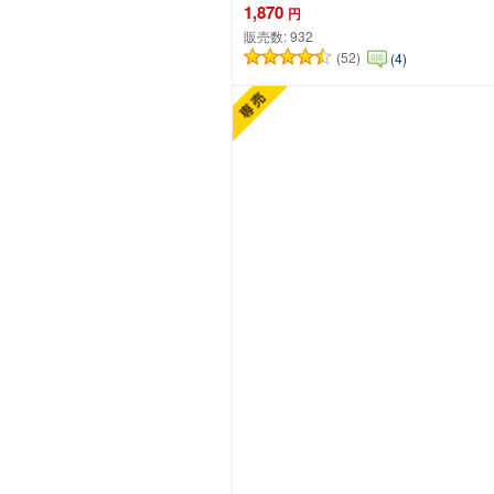
1,870
円
販売数:
932
(52)
(4)