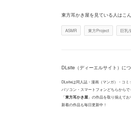
東方耳かき屋を見ている人はこ
ASMR
東方Project
巨乳/
DLsite（ディーエルサイト）に
DLsiteは同人誌・漫画（マンガ）・
パソコン・スマートフォンどちらからで
「
東方耳かき屋
」の作品を取り揃えてお
新着の作品も毎日更新中！