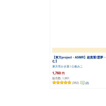
【東方project・ASMR】超貴重
む】
東方耳かき屋
/
心奏みこ
1,760
円
販売数:
1,961
(362)
(2)