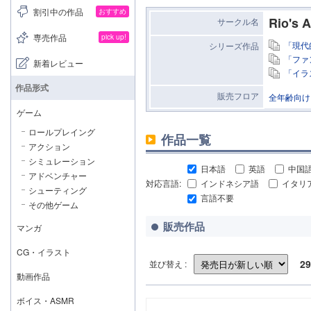
割引中の作品
おすすめ
Rio's A
サークル名
専売作品
pick up!
「現代
シリーズ作品
「ファ
新着レビュー
「イラ
作品形式
販売フロア
全年齢向け
ゲーム
ロールプレイング
作品一覧
アクション
シミュレーション
日本語
英語
中国
アドベンチャー
対応言語:
インドネシア語
イタリ
シューティング
言語不要
その他ゲーム
販売作品
マンガ
CG・イラスト
29
並び替え :
動画作品
ボイス・ASMR