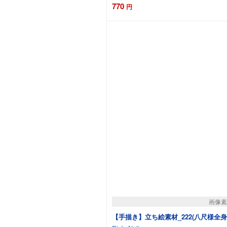
770
円
カー
画像素
【手描き】立ち絵素材_222(八尺様全身