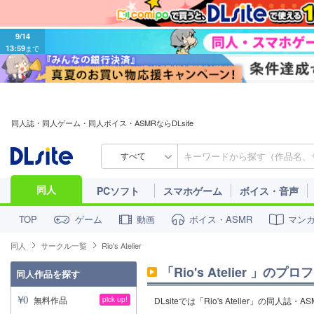
9/14
13:59
まで
同人誌・同人ゲーム・同人ボイス・ASMRならDLsite
すべて
同人
PCソフト
スマホゲーム
ボイス・音声
ゲーム
動画
ボイス・ASMR
マン
TOP
同人
サークル一覧
Rio's Atelier
「
Rio's Atelier
」のプロフ
同人作品を探す
無料作品
pick up!
DLsiteでは「Rio's Atelier」の同