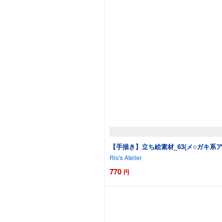
【手描き】立ち絵素材_63(メ○ガキ系ア
Rio's Atelier
770
円