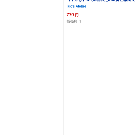
Rio's Atelier
770
円
販売数:
1
カー