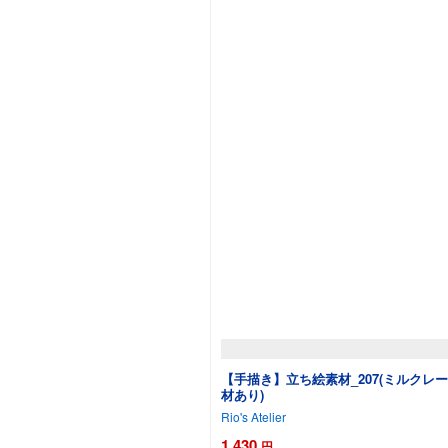
【手描き】立ち絵素材_207(ミルクレ
材あり)
Rio's Atelier
1,430
円