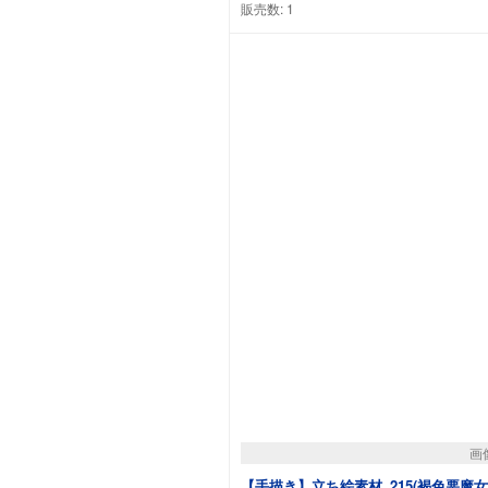
販売数:
1
画
【手描き】立ち絵素材_215(褐色悪魔