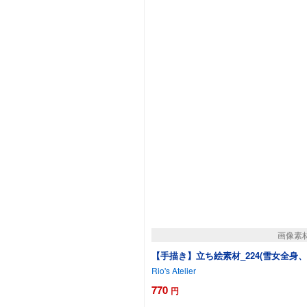
画像素
【手描き】立ち絵素材_224(雪女全身、
Rio's Atelier
770
円
カートに