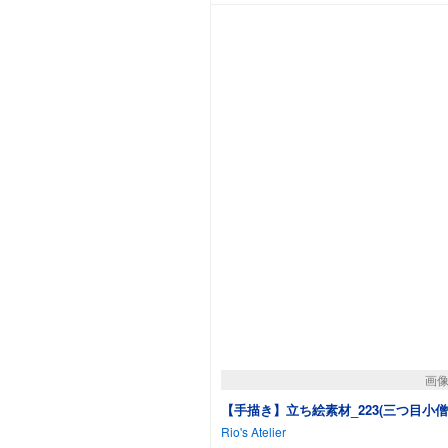
画
【手描き】立ち絵素材_223(三つ目小
Rio's Atelier