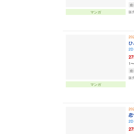
癒
マンガ
販
20
ひ
2D
27
1
癒
販
マンガ
20
恋
2D
27