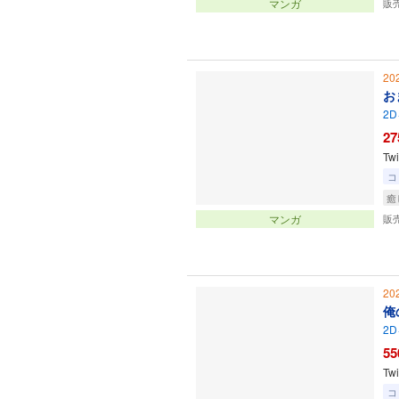
マンガ
販
20
お
2D
27
T
コ
癒
マンガ
販
20
俺
2D
55
T
コ