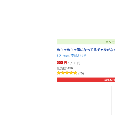
マンガ
めちゃめちゃ気になってるギャルがな
2D→ays
/
季結ふゆき
550
円
1,100
円
販売数:
436
(75)
50%OF
カートに