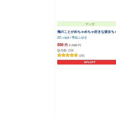
マンガ
俺のことがめちゃめちゃ好きな彼女ちゃ
2D→ays
/
季結ふゆき
550
円
1,100
円
販売数:
238
(36)
50%OFF
カートに追加