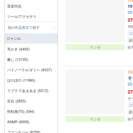
1
音楽作品
2D
ツール/アクセサリ
27
1
他の作品形式で探す
コ
ジャンル
健
マンガ
販
耳かき
(4465)
癒し
(13745)
バイノーラル/ダミヘ
(6537)
20
そ
ほのぼの
(11980)
2D
ラブラブ/あまあま
(5572)
27
そ
百合
(2855)
コ
性転換(TS)
(594)
癒
マンガ
販
ASMR
(8999)
ファンタジー
(8758)