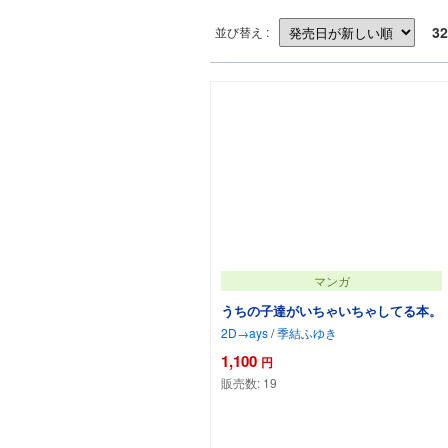
32
並び替え :
マンガ
うちの子達がいちゃいちゃしてる本。
2D→ays
/
季結ふゆき
1,100
円
販売数:
19