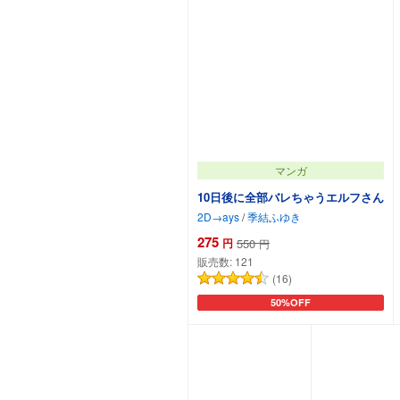
マンガ
10日後に全部バレちゃうエルフさん
2D→ays
/
季結ふゆき
275
円
550
円
販売数:
121
(16)
50%OFF
カートに追加