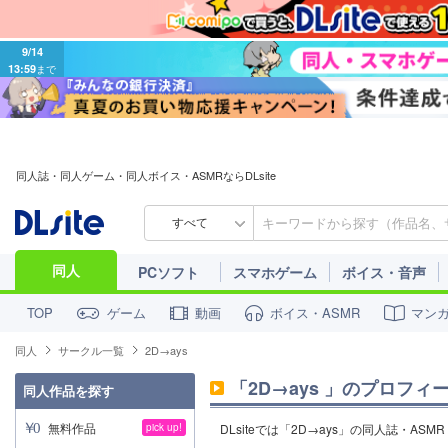
9/14
13:59
まで
同人誌・同人ゲーム・同人ボイス・ASMRならDLsite
すべて
同人
PCソフト
スマホゲーム
ボイス・音声
ゲーム
動画
ボイス・ASMR
マン
TOP
同人
サークル一覧
2D→ays
「
2D→ays
」のプロフィ
同人作品を探す
無料作品
pick up!
DLsiteでは「2D→ays」の同人誌・A