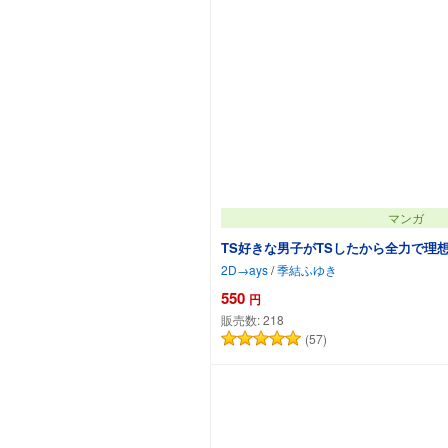
マンガ
TS好きな男子がTSしたから全力で理想
2D→ays
/
季結ふゆき
550
円
販売数:
218
(57)
カートに追加