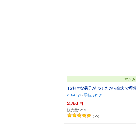
マンガ
TS好きな男子がTSしたから全力で理想
2D→ays
/
季結ふゆき
2,750
円
販売数:
219
(55)
カートに