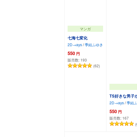
マンガ
七海七変化
2D→ays
/
季結ふゆき
550
円
販売数:
193
(62)
TS好きな男子
2D→ays
/
季結
550
円
販売数:
167
(
カートに追加