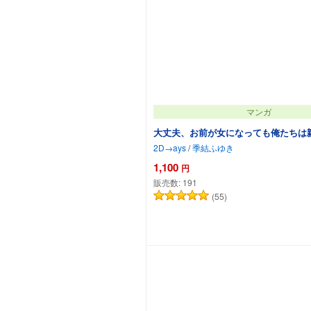
マンガ
大丈夫、お前が女になっても俺たちは
2D→ays
/
季結ふゆき
1,100
円
販売数:
191
(55)
カートに追加