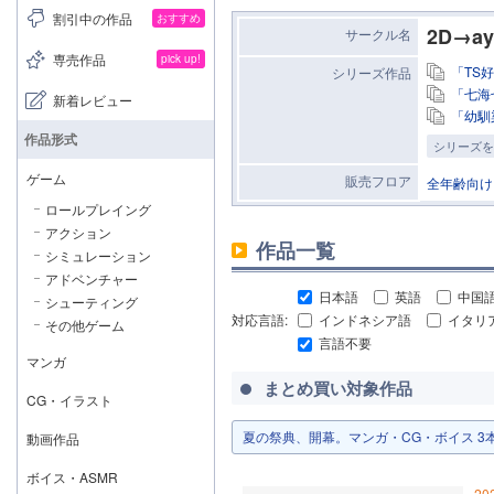
割引中の作品
おすすめ
2D→ay
サークル名
専売作品
pick up!
「TS
シリーズ作品
「七海
新着レビュー
「幼馴
作品形式
シリーズを
ゲーム
販売フロア
全年齢向け
ロールプレイング
アクション
作品一覧
シミュレーション
アドベンチャー
日本語
英語
中国
シューティング
対応言語:
インドネシア語
イタリ
その他ゲーム
言語不要
マンガ
まとめ買い対象作品
CG・イラスト
夏の祭典、開幕。マンガ・CG・ボイス 3本以上
動画作品
ボイス・ASMR
20