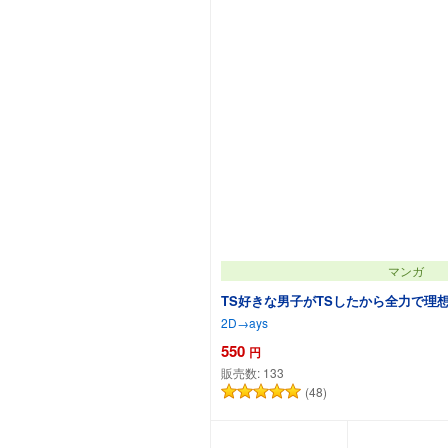
マンガ
TS好きな男子がTSしたから全力で理想
2D→ays
550
円
販売数:
133
(48)
カートに追加