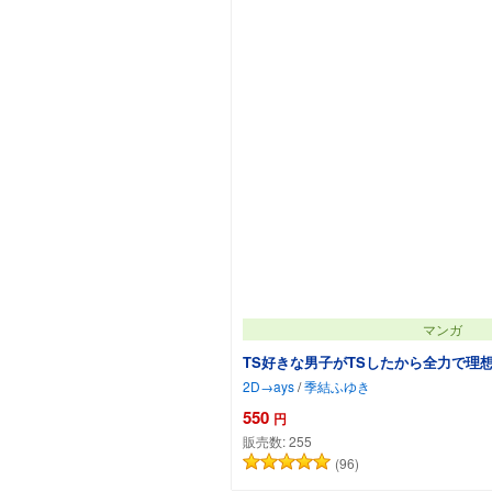
マンガ
TS好きな男子がTSしたから全力で理
2D→ays
/
季結ふゆき
550
円
販売数:
255
(96)
カートに追加