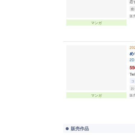
恋
癒
販
マンガ
20
め
2D
55
T
コ
お
マンガ
販
販売作品