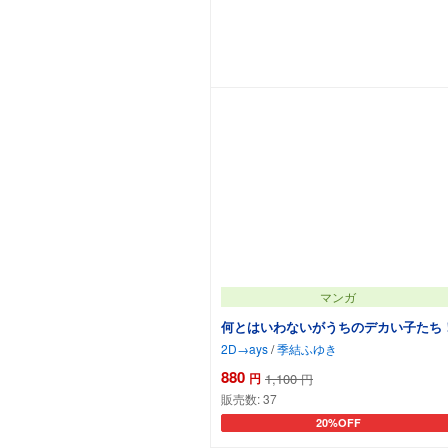
カートに追加
マンガ
何とはいわないがうちのデカい子たち
2D→ays
/
季結ふゆき
880
円
1,100
円
販売数:
37
20%OFF
カートに追加