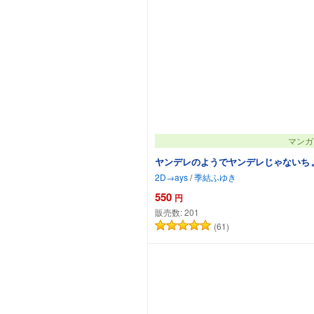
マンガ
ヤンデレのようでヤンデレじゃないち
2D→ays
/
季結ふゆき
550
円
販売数:
201
(61)
カートに