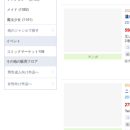
メイド
(1382)
20
遠
魔法少女
(1101)
2D
55
他のジャンルで探す
互
2
イベント
コ
コミックマーケット108
健
マンガ
販
その他の販売フロア
男性成人向け作品へ
女性向け作品へ
20
こ
2D
27
T
コ
癒