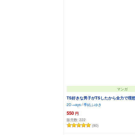
マンガ
TS好きな男子がTSしたから全力で理想
2D→ays
/
季結ふゆき
550
円
販売数:
222
(90)
カートに追加