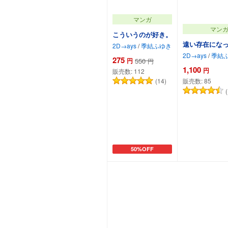
マンガ
マン
こういうのが好き。
遠い存在にな
2D→ays
/
季結ふゆき
2D→ays
/
季結
275
円
550
円
1,100
円
販売数:
112
(14)
販売数:
85
50%OFF
カートに追加
カートに