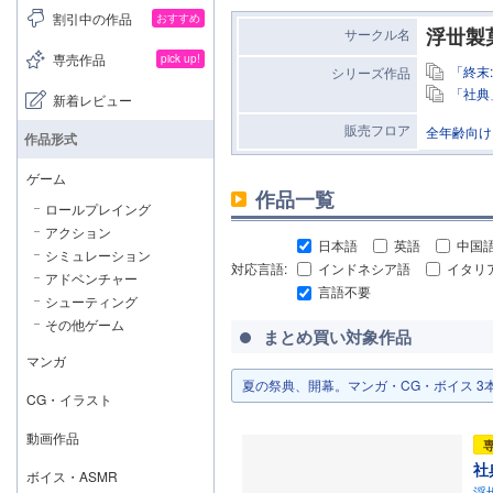
割引中の作品
おすすめ
浮丗製
サークル名
専売作品
pick up!
「終末
シリーズ作品
「社典
新着レビュー
販売フロア
全年齢向け
作品形式
ゲーム
作品一覧
ロールプレイング
アクション
日本語
英語
中国
シミュレーション
対応言語:
インドネシア語
イタリ
アドベンチャー
言語不要
シューティング
その他ゲーム
まとめ買い対象作品
マンガ
夏の祭典、開幕。マンガ・CG・ボイス 3本以上
CG・イラスト
動画作品
社
ボイス・ASMR
浮