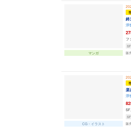
20
終
浮
27
フ
SF
マンガ
販
20
楽
浮
82
S
SF
CG・イラスト
販