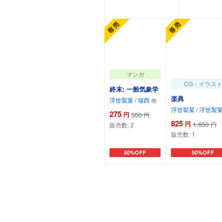
カートに追加
カート
マンガ
CG・イラス
終末: 一般気象学
楽典
浮丗製菓
/
瑞酉
浮丗製菓
/
浮丗製
275
円
550
円
825
円
1,650
円
販売数:
2
販売数:
1
50%OFF
50%OFF
カートに追加
カートに追