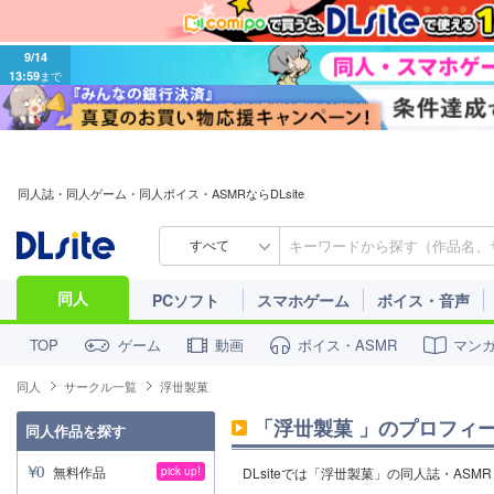
9/14
13:59
まで
同人誌・同人ゲーム・同人ボイス・ASMRならDLsite
すべて
同人
PCソフト
スマホゲーム
ボイス・音声
ゲーム
動画
ボイス・ASMR
マン
TOP
同人
サークル一覧
浮丗製菓
「
浮丗製菓
」のプロフィ
同人作品を探す
無料作品
pick up!
DLsiteでは「浮丗製菓」の同人誌・AS