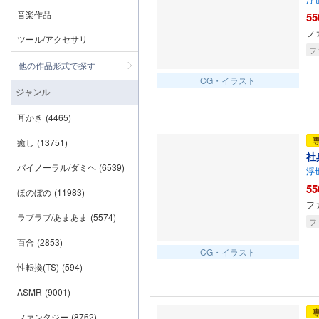
音楽作品
55
フ
ツール/アクセサリ
フ
他の作品形式で探す
CG・イラスト
ジャンル
耳かき
(4465)
癒し
(13751)
社
バイノーラル/ダミヘ
(6539)
浮
55
ほのぼの
(11983)
フ
ラブラブ/あまあま
(5574)
フ
百合
(2853)
CG・イラスト
性転換(TS)
(594)
ASMR
(9001)
ファンタジー
(8762)