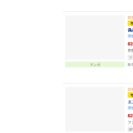
20
偽
浮
82
空
フ
マンガ
販
20
エ
浮
82
フ
SF