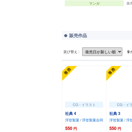
マンガ
販
販売作品
9
並び替え :
CG・イラスト
CG・イ
社典 4
社典 3
浮丗製菓
/
浮丗製菓合同
浮丗製菓
/
浮
550
550
円
円