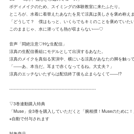
ボディメイクのため、スイミングの体験教室に来たふたり。
ところが、水着に着替えたあなたを見て涼真は美しさを褒め称え
「どうして？ 僕はもっと、いくらでもキミのことを褒めていた
このままじゃ、水に潜っても熱が収まらない──♡
音声「悶絶注意♡Hな生配信」
涼真の生配信番組にモデルとして出演するあなた。
涼真のメイクを真似る実演中、横にいる涼真があなたの脚を触っ
「――あ、本当だ。耳まで赤くなってるね。大丈夫？」
涼真のエッチないたずらは配信終了後も止まらなくて――!?
----------------------------------------------------------
▽3巻連動購入特典
「Muse」全3巻を購入していただくと「腕相撲！Museのために
※自動で付与されます
対象商品