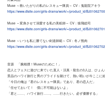
Muse ～救いたがりの私のレスキュー隊員～ CV：鬼龍院アキラ
https://www.dlsite.com/girls-drama/work/=/product_id/BJ01062700
Muse ～変身させて溺愛する私の美粧師～ CV：猿飛総司
https://www.dlsite.com/girls-drama/work/=/product_id/BJ01062701
Muse ～いつも私に勝てない剣道師範～ CV：冬ノ熊肉
https://www.dlsite.com/girls-drama/work/=/product_id/BJ01062702
音源 「腕相撲！Museのために！」
恋人とフェスに遊びに来ていた直人・涼真・龍生の3人は、ひょん
景品のハワイ旅行と男のプライドを賭けて、熱い戦いが今ここに
「今日の俺は『君のレスキュー隊員』であり、君の恋人だ」
「任せておいて！ 僕に不可能はないよ」
「君と……、ハワイ旅行……。……行きたい。必ず優勝する」