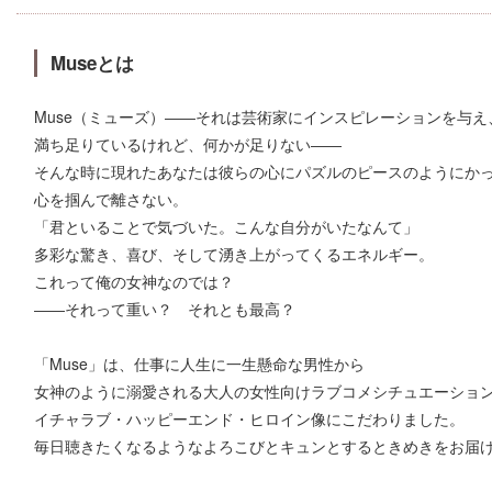
Museとは
Muse（ミューズ）――それは芸術家にインスピレーションを与
満ち足りているけれど、何かが足りない――
そんな時に現れたあなたは彼らの心にパズルのピースのようにか
心を掴んで離さない。
「君といることで気づいた。こんな自分がいたなんて」
多彩な驚き、喜び、そして湧き上がってくるエネルギー。
これって俺の女神なのでは？
――それって重い？ それとも最高？
「Muse」は、仕事に人生に一生懸命な男性から
女神のように溺愛される大人の女性向けラブコメシチュエーション
イチャラブ・ハッピーエンド・ヒロイン像にこだわりました。
毎日聴きたくなるようなよろこびとキュンとするときめきをお届