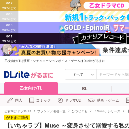
8/17
23:59
まで
8/13
23:59
まで
8/16
23:59
まで
8/11
23:59
まで
乙女向け(TL)漫画・シチュエーションボイス・ゲームはDLsiteがるまに
すべて
乙女向け/TL
BL
同人
コミック
ドラマCD
動画・ゲーム
乙女向けドラマCD
ブランド／著者一覧
ひつじぐも
「Muse」シリーズ
がるまに独占
【いちゃラブ】Muse ～変身させて溺愛する私