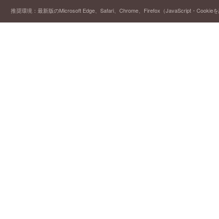
推奨環境：最新版のMicrosoft Edge、Safari、Chrome、Firefox（JavaScript・Cooki