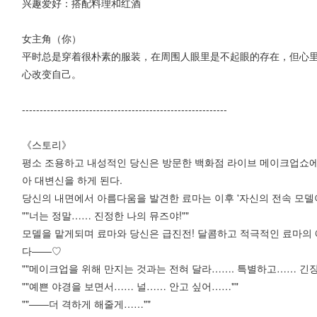
兴趣爱好：搭配料理和红酒
女主角（你）
平时总是穿着很朴素的服装，在周围人眼里是不起眼的存在，但心
心改变自己。
----------------------------------------------------------
《스토리》
평소 조용하고 내성적인 당신은 방문한 백화점 라이브 메이크업쇼
아 대변신을 하게 된다.
당신의 내면에서 아름다움을 발견한 료마는 이후 '자신의 전속 모델
""너는 정말…… 진정한 나의 뮤즈야!""
모델을 맡게되며 료마와 당신은 급진전! 달콤하고 적극적인 료마의
다――♡
""메이크업을 위해 만지는 것과는 전혀 달라……. 특별하고…… 긴
""예쁜 야경을 보면서…… 널…… 안고 싶어……""
""――더 격하게 해줄게……""