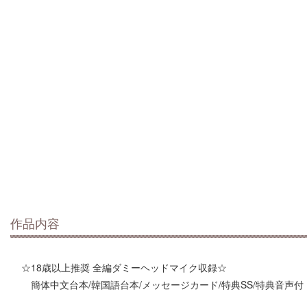
作品内容
☆18歳以上推奨 全編ダミーヘッドマイク収録☆
簡体中文台本/韓国語台本/メッセージカード/特典SS/特典音声付