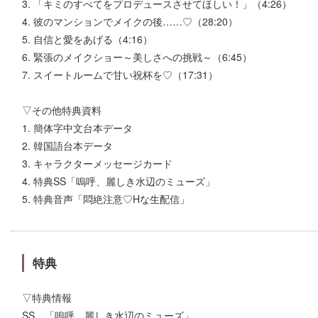
3. 「キミのすべてをプロデュースさせてほしい！」（4:26）
4. 彼のマンションでメイクの後……♡（28:20）
5. 自信と愛をあげる（4:16）
6. 緊張のメイクショー～美しさへの挑戦～（6:45）
7. スイートルームで甘い祝杯を♡（17:31）
▽その他特典資料
1. 簡体字中文台本データ
2. 韓国語台本データ
3. キャラクターメッセージカード
4. 特典SS「嗚呼、麗しき水辺のミューズ」
5. 特典音声「悶絶注意♡Hな生配信」
特典
▽特典情報
SS 「嗚呼、麗しき水辺のミューズ」