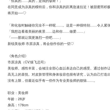
「你真的……真的，是我的缪斯！」
在同意成为凉真的模特后，你和凉真的距离急速拉近！被甜蜜而积
将开始──♡
「和化妆时触碰你完全不一样呢……。这是一种很特别……令人紧
「我想边看着美丽的夜景……边和你……做爱……」
「——那就让我更激烈一些吧……」
新锐美妆师·市原凉真，将会创作你的一切♡
《角色介绍》
市原凉真（CV:猿飞总司）
美妆师。感性丰富，会倾注全部心血以表达自己的感受。通过创作
高无上的喜悦。对皮肤管理和身体妆容也很有讲究，认为自己打造
没有上限，但最近似乎有一些作为专业美妆师的烦恼……。
职业：美妆师
年龄：28岁
身高：178cm