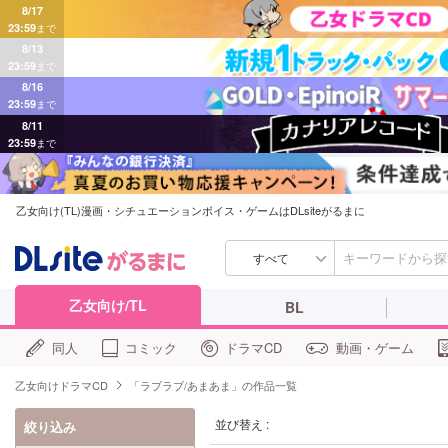
8/17
23:59
まで
8/13
23:59
まで
8/16
23:59
まで
8/11
23:59
まで
乙女向け(TL)漫画・シチュエーションボイス・ゲームはDLsiteがるまに
すべて
乙女向け/TL
BL
同人
コミック
ドラマCD
動画・ゲーム
乙女向けドラマCD
「ラブラブ/あまあま」の作品一覧
並び替え :
絞り込み