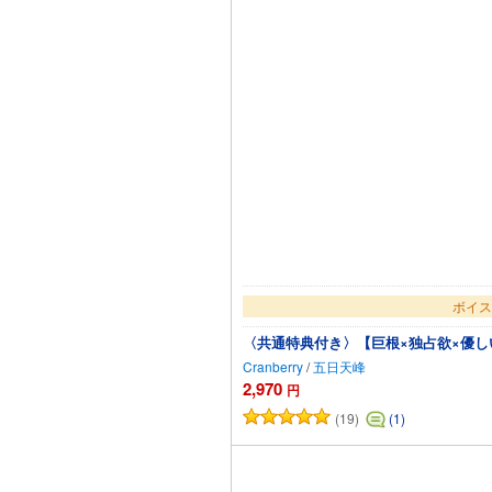
ボイス
〈共通特典付き〉【巨根×独占欲×優
Cranberry
/
五日天峰
2,970
円
(19)
(1)
カ