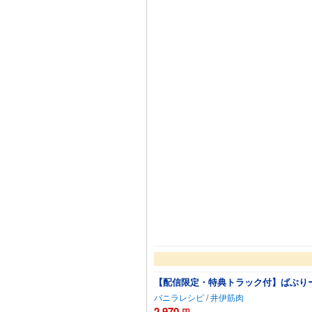
【配信限定・特典トラック付】ばぶりーち
バニラレシピ
/
井伊筋肉
2,970