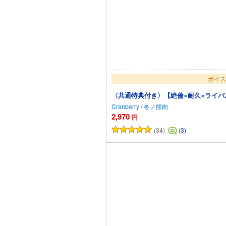
ボイス
〈共通特典付き〉【絶倫×耐久×ライ
Cranberry
/
冬ノ熊肉
2,970
円
(34)
(3)
カ