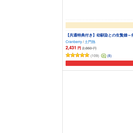
【共通特典付き】幼馴染との生贄婚～
Cranberry
/
土門熱
2,431
円
2,860
円
(109)
(8)