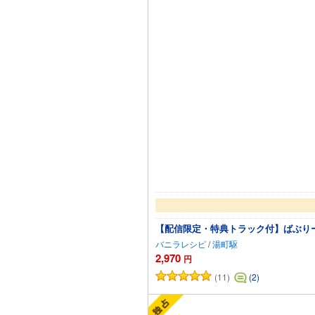
【配信限定・特典トラック付】ばぶりーち
バニラレシピ
/
湯町駆
2,970
円
(11)
(2)