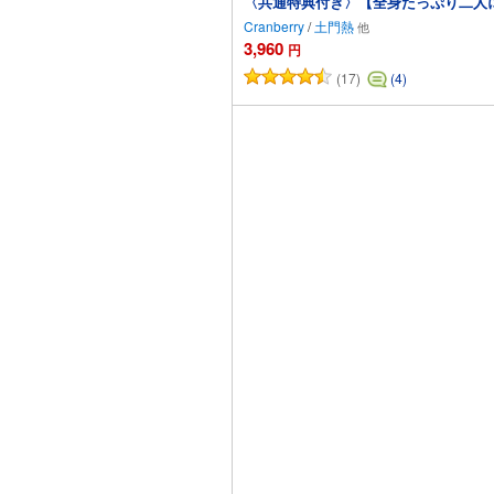
〈共通特典付き〉【全身たっぷり二人
Cranberry
/
土門熱
3,960
円
(17)
(4)