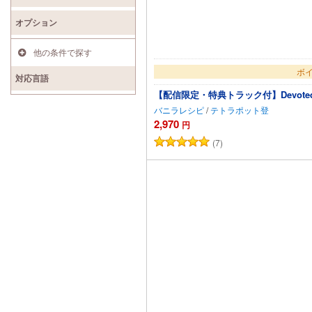
オプション
他の条件で探す
ボイ
対応言語
【配信限定・特典トラック付】Devoted
バニラレシピ
/
テトラポット登
2,970
円
(7)