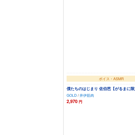
ボイス・ASMR
僕たちのはじまり 佐伯芭【がるまに
GOLD
/
井伊筋肉
2,970
円