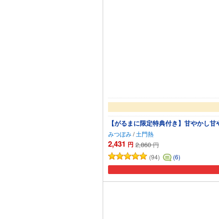
【がるまに限定特典付き】甘やかし甘
みつぼみ
/
土門熱
2,431
円
2,860
円
(94)
(6)